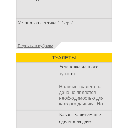
При строительстве дачи одной из
Установка септика "Тверь"
первоочередных задач становится
организация автономной канализации
Установка септика Тверь - важнейший
Перейти в рубрику
аспект утилизации сточных вод в частных
домах и на загородных
ТУАЛЕТЫ
Установка дачного
туалета
Наличие туалета на
даче не является
необходимостью для
каждого дачника. Но
многие люди думают,
Какой туалет лучше
что
сделать на даче