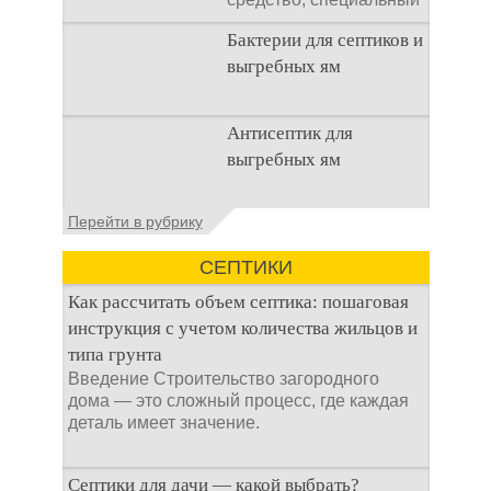
концентрат, который
Бактерии для септиков и
используется
выгребных ям
Очистка
Антисептик для
канализационного
выгребных ям
стока или выгребной
ямой всегда являлась
не самым приятным
Общие сведения об
Перейти в рубрику
аспектом
антисептиках
Антисептик для
СЕПТИКИ
выгребных ям – это
специальные
Как рассчитать объем септика: пошаговая
препараты, которые
инструкция с учетом количества жильцов и
типа грунта
Введение Строительство загородного
дома — это сложный процесс, где каждая
деталь имеет значение.
Септики для дачи — какой выбрать?