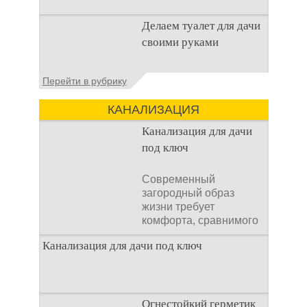
Когда люди долгое
Делаем туалет для дачи
время прибывают на
своими руками
дачном участке, то им
приходится
подстраивать все
Туалеты для дачи – это
Перейти в рубрику
условия
устройства, с которых
начинается
КАНАЛИЗАЦИЯ
благоустройство
дачного участка,
Канализация для дачи
частного
под ключ
Современный
загородный образ
жизни требует
комфорта, сравнимого
с городским. Однако
Канализация для дачи под ключ
отсутствие
централизованных
коммуникаций часто
становится главным
препятствием. Многие
Огнестойкий герметик