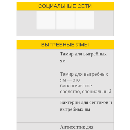
СОЦИАЛЬНЫЕ СЕТИ
ВЫГРЕБНЫЕ ЯМЫ
Тамир для выгребных
ям
Тамир для выгребных
ям — это
биологическое
средство, специальный
концентрат, который
Бактерии для септиков и
используется
выгребных ям
Очистка
Антисептик для
канализационного