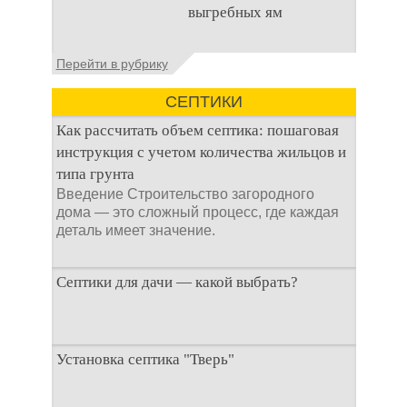
выгребных ям
стока или выгребной
ямой всегда являлась
не самым приятным
Общие сведения об
Перейти в рубрику
аспектом
антисептиках
Антисептик для
СЕПТИКИ
выгребных ям – это
специальные
Как рассчитать объем септика: пошаговая
препараты, которые
инструкция с учетом количества жильцов и
типа грунта
Введение Строительство загородного
дома — это сложный процесс, где каждая
деталь имеет значение.
Септики для дачи — какой выбрать?
При строительстве дачи одной из
Установка септика "Тверь"
первоочередных задач становится
организация автономной канализации