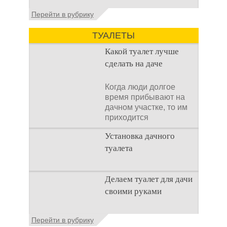
Установка септика Тверь - важнейший
Перейти в рубрику
аспект утилизации сточных вод в частных
домах и на загородных
ТУАЛЕТЫ
Какой туалет лучше
сделать на даче
Когда люди долгое
время прибывают на
дачном участке, то им
приходится
подстраивать все
Установка дачного
условия
туалета
Наличие туалета на
Делаем туалет для дачи
даче не является
своими руками
необходимостью для
каждого дачника. Но
многие люди думают,
Туалеты для дачи – это
Перейти в рубрику
что
устройства, с которых