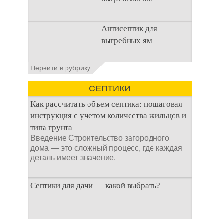
Очистка
Антисептик для
канализационного
выгребных ям
стока или выгребной
ямой всегда являлась
не самым приятным
Общие сведения об
Перейти в рубрику
аспектом
антисептиках
Антисептик для
СЕПТИКИ
выгребных ям – это
специальные
Как рассчитать объем септика: пошаговая
препараты, которые
инструкция с учетом количества жильцов и
типа грунта
Введение Строительство загородного
дома — это сложный процесс, где каждая
деталь имеет значение.
Септики для дачи — какой выбрать?