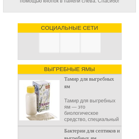
помощью кнопок в панели слева. Спасибо!
СОЦИАЛЬНЫЕ СЕТИ
ВЫГРЕБНЫЕ ЯМЫ
Тамир для выгребных
ям
Тамир для выгребных
ям — это
биологическое
средство, специальный
концентрат, который
Бактерии для септиков и
используется
выгребных ям