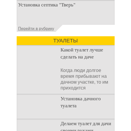
При строительстве дачи одной из
Установка септика "Тверь"
первоочередных задач становится
организация автономной канализации
Установка септика Тверь - важнейший
Перейти в рубрику
аспект утилизации сточных вод в частных
домах и на загородных
ТУАЛЕТЫ
Какой туалет лучше
сделать на даче
Когда люди долгое
время прибывают на
дачном участке, то им
приходится
подстраивать все
Установка дачного
условия
туалета
Наличие туалета на
Делаем туалет для дачи
даче не является
своими руками
необходимостью для