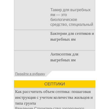
Тамир для выгребных
ям — это
биологическое
средство, специальный
концентрат, который
Бактерии для септиков и
используется
выгребных ям
Очистка
Антисептик для
канализационного
выгребных ям
стока или выгребной
ямой всегда являлась
не самым приятным
Общие сведения об
Перейти в рубрику
аспектом
антисептиках
Антисептик для
СЕПТИКИ
выгребных ям – это
специальные
Как рассчитать объем септика: пошаговая
препараты, которые
инструкция с учетом количества жильцов и
типа грунта
Введение Строительство загородного