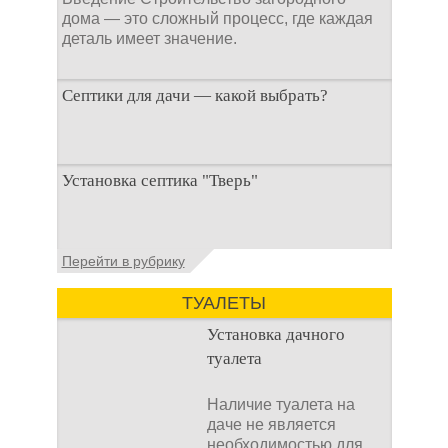
дома — это сложный процесс, где каждая
деталь имеет значение.
Септики для дачи — какой выбрать?
При строительстве дачи одной из
Установка септика "Тверь"
первоочередных задач становится
организация автономной канализации
Установка септика Тверь - важнейший
Перейти в рубрику
аспект утилизации сточных вод в частных
домах и на загородных
ТУАЛЕТЫ
Установка дачного
туалета
Наличие туалета на
даче не является
необходимостью для