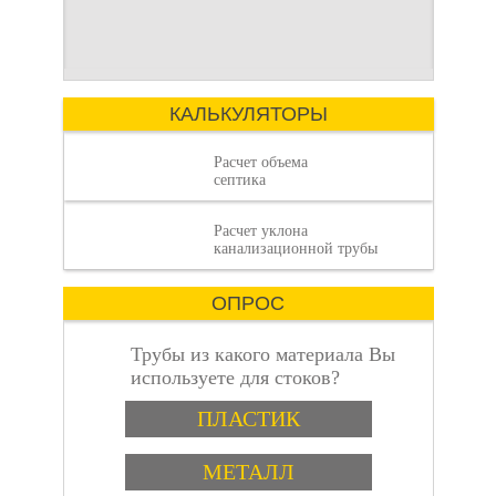
Строительство
жизни требует
загородного дома —
комфорта, сравнимого
это сложный процесс,
с городским. Однако
Как рассчитать
где каждая деталь
отсутствие
имеет значение.
КАЛЬКУЛЯТОРЫ
Расчет объема
септика
Расчет уклона
объем септика:
канализационной трубы
ОПРОС
Трубы из какого материала Вы
используете для стоков?
Варианты
пошаговая
ПЛАСТИК
МЕТАЛЛ