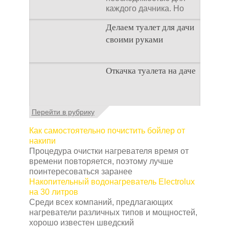
каждого дачника. Но
многие люди думают,
Делаем туалет для дачи
что
своими руками
Туалеты для дачи – это
Откачка туалета на даче
устройства, с которых
начинается
благоустройство
дачного участка,
Туалет на даче – это
Перейти в рубрику
частного
первая постройка,
которая изначально
Как самостоятельно почистить бойлер от
строится на дачном
накипи
участке. Она может
Процедура очистки нагревателя время от
времени повторяется, поэтому лучше
поинтересоваться заранее
Накопительный водонагреватель Electrolux
на 30 литров
Среди всех компаний, предлагающих
нагреватели различных типов и мощностей,
хорошо известен шведский