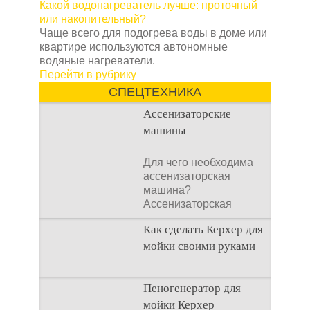
Какой водонагреватель лучше: проточный
или накопительный?
Чаще всего для подогрева воды в доме или
квартире используются автономные
водяные нагреватели.
Перейти в рубрику
СПЕЦТЕХНИКА
Ассенизаторские
машины
Для чего необходима
ассенизаторская
машина?
Ассенизаторская
машина используется
Как сделать Керхер для
для того, чтобы
мойки своими руками
Общие сведения о
Пеногенератор для
мойках высокого
мойки Керхер
давления Мойка