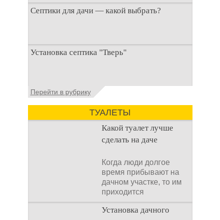
Септики для дачи — какой выбрать?
При строительстве дачи одной из
Установка септика "Тверь"
первоочередных задач становится
организация автономной канализации
Установка септика Тверь - важнейший
Перейти в рубрику
аспект утилизации сточных вод в частных
домах и на загородных
ТУАЛЕТЫ
Какой туалет лучше
сделать на даче
Когда люди долгое
время прибывают на
дачном участке, то им
приходится
подстраивать все
Установка дачного
условия