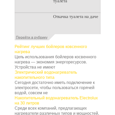
туалета
Наличие туалета на
Откачка туалета на даче
даче не является
необходимостью для
каждого дачника. Но
многие люди думают,
Туалет на даче – это
Перейти в рубрику
что
первая постройка,
которая изначально
Рейтинг лучших бойлеров ковсенного
строится на дачном
нагрева
участке. Она может
Цель использования бойлеров косвенного
нагрева — экономия энергоресурсов.
Устройства не имеют
Электрический водонагреватель
накопительного типа
Сегодня достаточно иметь подключение к
электросети, чтобы пользоваться горячей
водой, совсем не
Накопительный водонагреватель Electrolux
на 30 литров
Среди всех компаний, предлагающих
нагреватели различных типов и мощностей,