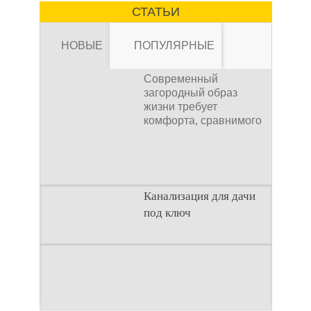
мойки керхер – это
СТАТЬИ
устройство высокого
давления, которое
НОВЫЕ
ПОПУЛЯРНЫЕ
Современный
загородный образ
жизни требует
комфорта, сравнимого
Канализация для
с городским. Однако
отсутствие
Канализация для дачи
под ключ
дачи под ключ
Современный
Введение
загородный образ
Строительство
жизни требует
загородного дома —
комфорта, сравнимого
это сложный процесс,
с городским. Однако
Как рассчитать
где каждая деталь