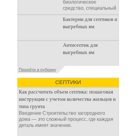
биологическое
средство, специальный
концентрат, который
Бактерии для септиков и
используется
выгребных ям
Очистка
Антисептик для
канализационного
выгребных ям
стока или выгребной
ямой всегда являлась
не самым приятным
Общие сведения об
Перейти в рубрику
аспектом
антисептиках
Антисептик для
СЕПТИКИ
выгребных ям – это
специальные
Как рассчитать объем септика: пошаговая
препараты, которые
инструкция с учетом количества жильцов и
типа грунта
Введение Строительство загородного
дома — это сложный процесс, где каждая
деталь имеет значение.