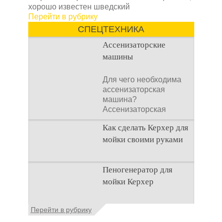
хорошо известен шведский
Перейти в рубрику
СПЕЦТЕХНИКА
Ассенизаторские
машины
Для чего необходима
ассенизаторская
машина?
Ассенизаторская
машина используется
Как сделать Керхер для
для того, чтобы
мойки своими руками
Общие сведения о
Пеногенератор для
мойках высокого
мойки Керхер
давления Мойка
высокого давления –
это моечное
Общие сведения
Перейти в рубрику
оборудование,
Пеногенератор для