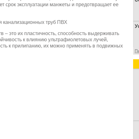
ет срок эксплуатации манжеты и предотвращает ее
П
У
п
в – это их пластичность, способность выдерживать
о
ойчивость к влиянию ультрафиолетовых лучей,
ость к прилипанию, их можно применять в подвижных
У
П
а
д