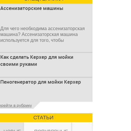
Ассенизаторские машины
Для чего необходима ассенизаторская
машина? Ассенизаторская машина
используется для того, чтобы
Как сделать Керхер для мойки
своими руками
Общие сведения о мойках высокого
Пеногенератор для мойки Керхер
давления Мойка высокого давления –
это моечное оборудование,
Общие сведения Пеногенератор для
ерейти в рубрику
мойки керхер – это устройство высокого
давления, которое
СТАТЬИ