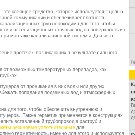
 это клеящее средство, которое используется с целью
онной коммуникации и обеспечивает плотность
 канализационных труб необходима для того, чтобы
сти и ассенизационных сточных вод на поверхность из
 при монтаже канализационной системы. Для чего
ление протечек, возникающих в результате сильного
П
я от возможных температурных перепадов, как
трубках.
К
штуцеров от проникания в них воды или других
п
Избежать попадания подземных вод и атмосферных
к
В
на для того, чтобы обеспечить внутреннюю и
д
уцеров. Также герметик применяется в конструкциях
д
репить вставленный трубопровод в раструб и
жеты резиновые уплотнительные
для
лную герметичность, именно для этого и используется
С