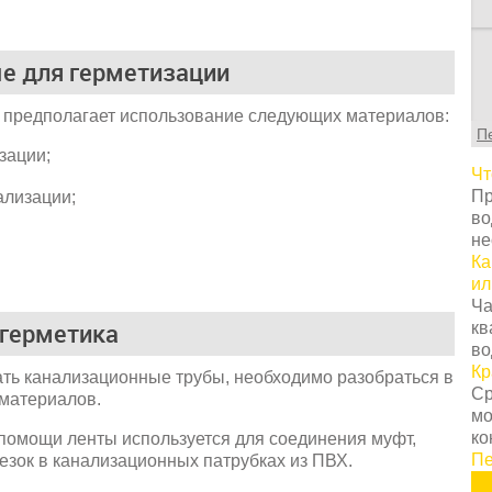
е для герметизации
 предполагает использование следующих материалов:
П
зации;
Чт
Пр
ализации;
во
не
Ка
ил
Ча
 герметика
кв
во
Кр
ать канализационные трубы, необходимо разобраться в
Ср
 материалов.
мо
ко
помощи ленты используется для соединения муфт,
Пе
резок в канализационных патрубках из ПВХ.