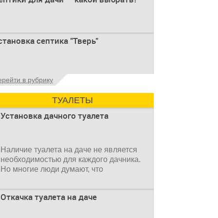
ри строительстве дачи одной из
становка септика "Тверь"
ервоочередных задач становится
рганизация автономной канализации
становка септика Тверь - важнейший
ерейти в рубрику
спект утилизации сточных вод в частных
омах и на загородных
ТУАЛЕТЫ
Установка дачного туалета
Наличие туалета на даче не является
необходимостью для каждого дачника.
Но многие люди думают, что
Откачка туалета на даче