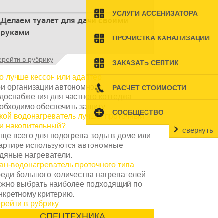
Туалет на даче – это первая постройка,
УСЛУГИ АССЕНИЗАТОРА
Делаем туалет для дачи своими
которая изначально строится на дачном
руками
участке. Она может
ПРОЧИСТКА КАНАЛИЗАЦИИ
Туалеты для дачи – это устройства, с
ерейти в рубрику
ЗАКАЗАТЬ СЕПТИК
которых начинается благоустройство
дачного участка, частного
о лучше кессон или адаптер
и организации автономного
РАСЧЕТ СТОИМОСТИ
доснабжения для частного коттеджа
обходимо обеспечить защиту
СООБЩЕСТВО
кой водонагреватель лучше: проточный
и накопительный?
свернуть
ще всего для подогрева воды в доме или
артире используются автономные
дяные нагреватели.
ан-водонагреватель проточного типа
еди большого количества нагревателей
жно выбрать наиболее подходящий по
нкретному критерию.
рейти в рубрику
СПЕЦТЕХНИКА