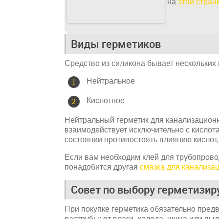
на
этой стран
Виды герметиков
Средство из силикона бывает нескольких 
Нейтральное
Кислотное
Нейтральный герметик для канализационн
взаимодействует исключительно с кислота
состоянии противостоять влиянию кислот
Если вам необходим клей для трубопровод
понадобится другая
смазка для канализа
Совет по выбору герметизи
При покупке герметика обязательно предв
раструбы: от влаги, холода, шума или пы