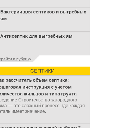
Бактерии для септиков и выгребных
ям
Очистка канализационного стока или
Антисептик для выгребных ям
выгребной ямой всегда являлась не
самым приятным аспектом
Общие сведения об антисептиках
ерейти в рубрику
Антисептик для выгребных ям – это
специальные препараты, которые
СЕПТИКИ
ак рассчитать объем септика:
ошаговая инструкция с учетом
оличества жильцов и типа грунта
ведение Строительство загородного
ома — это сложный процесс, где каждая
еталь имеет значение.
ептики для дачи — какой выбрать?