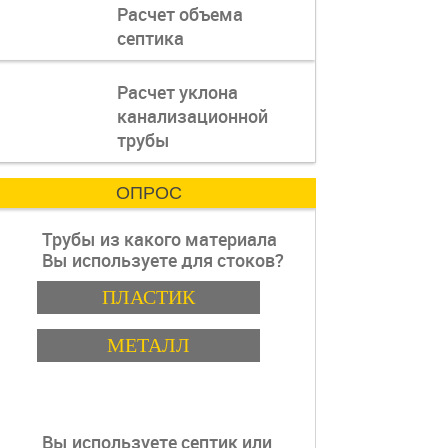
Расчет объема
где
септика
каждая
деталь
имеет
пошаговая инструкция
Расчет уклона
значение.
канализационной
трубы
ОПРОС
Трубы из какого материала
Вы используете для стоков?
Варианты
ПЛАСТИК
МЕТАЛЛ
Вы используете септик или