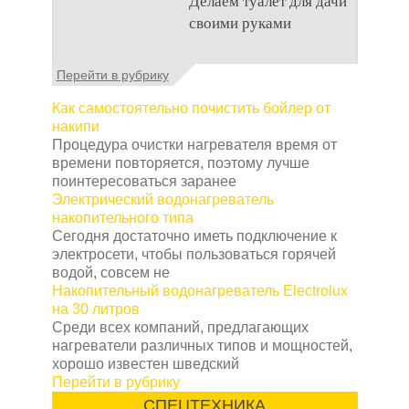
Делаем туалет для дачи
время прибывают на
своими руками
дачном участке, то им
приходится
подстраивать все
Туалеты для дачи – это
Перейти в рубрику
условия
устройства, с которых
начинается
Как самостоятельно почистить бойлер от
благоустройство
накипи
дачного участка,
Процедура очистки нагревателя время от
частного
времени повторяется, поэтому лучше
поинтересоваться заранее
Электрический водонагреватель
накопительного типа
Сегодня достаточно иметь подключение к
электросети, чтобы пользоваться горячей
водой, совсем не
Накопительный водонагреватель Electrolux
на 30 литров
Среди всех компаний, предлагающих
нагреватели различных типов и мощностей,
хорошо известен шведский
Перейти в рубрику
СПЕЦТЕХНИКА