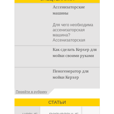
Ассенизаторские
машины
Для чего необходима
ассенизаторская
машина?
Ассенизаторская
машина используется
Как сделать Керхер для
для того, чтобы
мойки своими руками
Общие сведения о
Пеногенератор для
мойках высокого
мойки Керхер
давления Мойка
высокого давления –
это моечное
Общие сведения
Перейти в рубрику
оборудование,
Пеногенератор для
мойки керхер – это
СТАТЬИ
устройство высокого
давления, которое