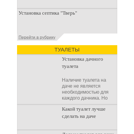
При строительстве дачи одной из
Установка септика "Тверь"
первоочередных задач становится
организация автономной канализации
Установка септика Тверь - важнейший
Перейти в рубрику
аспект утилизации сточных вод в частных
домах и на загородных
ТУАЛЕТЫ
Установка дачного
туалета
Наличие туалета на
даче не является
необходимостью для
каждого дачника. Но
многие люди думают,
Какой туалет лучше
что
сделать на даче
Когда люди долгое