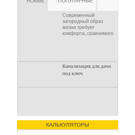
НОВЫЕ
ПОПУЛЯРНЫЕ
Современный
загородный образ
жизни требует
комфорта, сравнимого
Канализация для
с городским. Однако
отсутствие
Канализация для дачи
под ключ
дачи под ключ
Современный
Введение
загородный образ
Строительство
жизни требует
загородного дома —
комфорта, сравнимого
это сложный процесс,
с городским. Однако
Как рассчитать
где каждая деталь
отсутствие
имеет значение.
КАЛЬКУЛЯТОРЫ