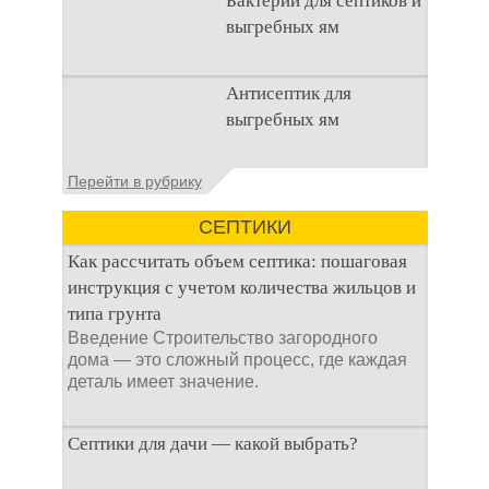
Бактерии для септиков и
используется
выгребных ям
Очистка
Антисептик для
канализационного
выгребных ям
стока или выгребной
ямой всегда являлась
не самым приятным
Общие сведения об
Перейти в рубрику
аспектом
антисептиках
Антисептик для
СЕПТИКИ
выгребных ям – это
специальные
Как рассчитать объем септика: пошаговая
препараты, которые
инструкция с учетом количества жильцов и
типа грунта
Введение Строительство загородного
дома — это сложный процесс, где каждая
деталь имеет значение.
Септики для дачи — какой выбрать?