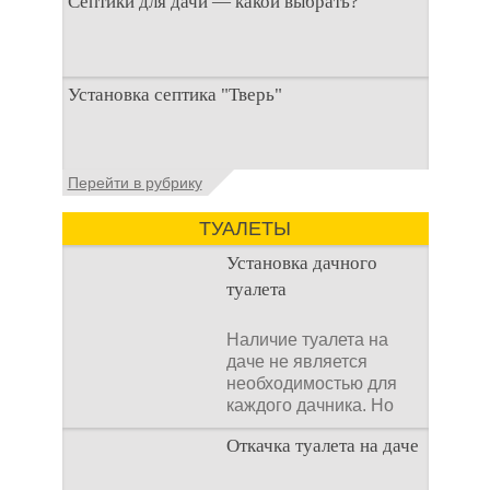
Септики для дачи — какой выбрать?
При строительстве дачи одной из
Установка септика "Тверь"
первоочередных задач становится
организация автономной канализации
Установка септика Тверь - важнейший
Перейти в рубрику
аспект утилизации сточных вод в частных
домах и на загородных
ТУАЛЕТЫ
Установка дачного
туалета
Наличие туалета на
даче не является
необходимостью для
каждого дачника. Но
многие люди думают,
Откачка туалета на даче
что