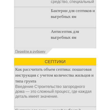
средство, специальный
концентрат, который
Бактерии для септиков и
используется
выгребных ям
Очистка
Антисептик для
канализационного
выгребных ям
стока или выгребной
ямой всегда являлась
не самым приятным
Общие сведения об
Перейти в рубрику
аспектом
антисептиках
Антисептик для
СЕПТИКИ
выгребных ям – это
специальные
Как рассчитать объем септика: пошаговая
препараты, которые
инструкция с учетом количества жильцов и
типа грунта
Введение Строительство загородного
дома — это сложный процесс, где каждая
деталь имеет значение.