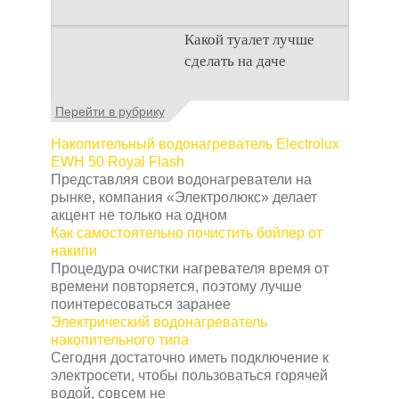
Туалет на даче – это
Какой туалет лучше
первая постройка,
сделать на даче
которая изначально
строится на дачном
участке. Она может
Когда люди долгое
Перейти в рубрику
время прибывают на
дачном участке, то им
Накопительный водонагреватель Electrolux
приходится
EWH 50 Royal Flash
подстраивать все
Представляя свои водонагреватели на
условия
рынке, компания «Электролюкс» делает
акцент не только на одном
Как самостоятельно почистить бойлер от
накипи
Процедура очистки нагревателя время от
времени повторяется, поэтому лучше
поинтересоваться заранее
Электрический водонагреватель
накопительного типа
Сегодня достаточно иметь подключение к
электросети, чтобы пользоваться горячей
водой, совсем не