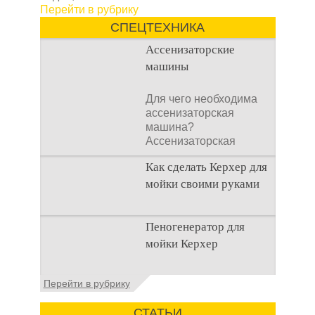
Перейти в рубрику
СПЕЦТЕХНИКА
Ассенизаторские
машины
Для чего необходима
ассенизаторская
машина?
Ассенизаторская
машина используется
Как сделать Керхер для
для того, чтобы
мойки своими руками
Общие сведения о
Пеногенератор для
мойках высокого
мойки Керхер
давления Мойка
высокого давления –
это моечное
Общие сведения
Перейти в рубрику
оборудование,
Пеногенератор для
мойки керхер – это
СТАТЬИ