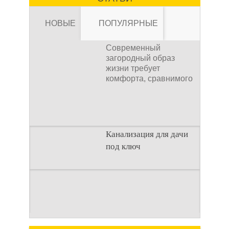
устройство высокого
давления, которое
НОВЫЕ
ПОПУЛЯРНЫЕ
Современный
загородный образ
жизни требует
комфорта, сравнимого
Канализация для
с городским. Однако
отсутствие
Канализация для дачи
под ключ
дачи под ключ
Современный
Введение
загородный образ
Строительство
жизни требует
загородного дома —
комфорта, сравнимого
это сложный процесс,
с городским. Однако
Как рассчитать
где каждая деталь
отсутствие
имеет значение.