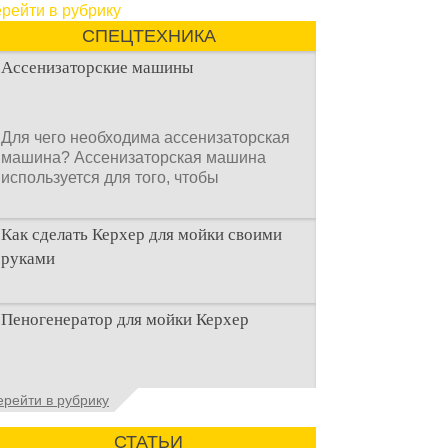
рейти в рубрику
СПЕЦТЕХНИКА
Ассенизаторские машины
Для чего необходима ассенизаторская
машина? Ассенизаторская машина
используется для того, чтобы
Как сделать Керхер для мойки своими
руками
Общие сведения о мойках высокого
Пеногенератор для мойки Керхер
давления Мойка высокого давления –
это моечное оборудование,
Общие сведения Пеногенератор для
ерейти в рубрику
мойки керхер – это устройство высокого
давления, которое
СТАТЬИ