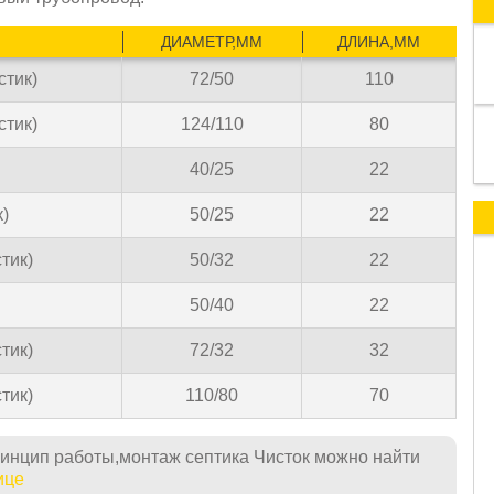
ДИАМЕТР,ММ
ДЛИНА,ММ
стик)
72/50
110
стик)
124/110
80
40/25
22
)
50/25
22
тик)
50/32
22
50/40
22
тик)
72/32
32
тик)
110/80
70
ринцип работы,монтаж септика Чисток можно найти
ице