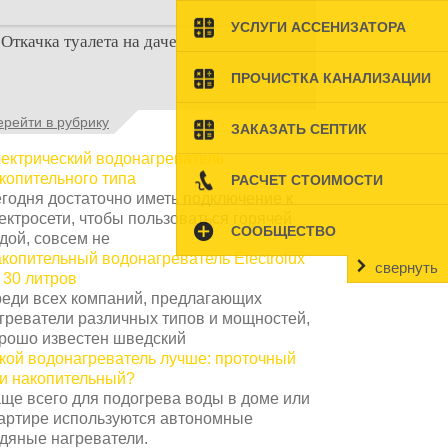
Туалеты для дачи – это устройства, с
УСЛУГИ АССЕНИЗАТОРА
Откачка туалета на даче
которых начинается благоустройство
дачного участка, частного
ПРОЧИСТКА КАНАЛИЗАЦИИ
Туалет на даче – это первая постройка,
ерейти в рубрику
ЗАКАЗАТЬ СЕПТИК
которая изначально строится на дачном
участке. Она может
ектрический водонагреватель
копительного типа
РАСЧЕТ СТОИМОСТИ
годня достаточно иметь подключение к
ектросети, чтобы пользоваться горячей
СООБЩЕСТВО
дой, совсем не
копительный водонагреватель Electrolux
свернуть
 30 литров
еди всех компаний, предлагающих
греватели различных типов и мощностей,
рошо известен шведский
кой водонагреватель лучше: проточный
и накопительный?
ще всего для подогрева воды в доме или
артире используются автономные
дяные нагреватели.