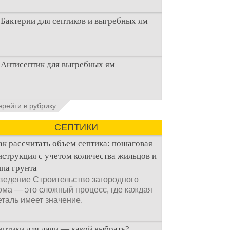
Бактерии для септиков и выгребных ям
Очистка канализационного стока или
Антисептик для выгребных ям
выгребной ямой всегда являлась не
самым приятным аспектом
Общие сведения об антисептиках
ерейти в рубрику
Антисептик для выгребных ям – это
специальные препараты, которые
СЕПТИКИ
ак рассчитать объем септика: пошаговая
нструкция с учетом количества жильцов и
ипа грунта
ведение Строительство загородного
ома — это сложный процесс, где каждая
еталь имеет значение.
ептики для дачи — какой выбрать?