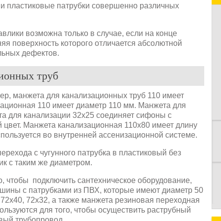
 и пластиковые патрубки совершенно различных
авлики возможна только в случае, если на конце
нняя поверхность которого отличается абсолютной
льных дефектов.
ионных труб
К
р, манжета для канализационных труб 110 имеет
зационная 110 имеет диаметр 110 мм. Манжета для
ета для канализации 32х25 соединяет сифоны с
 цвет. Манжета канализационная 110х80 имеет длину
спользуется во внутренней ассенизационной системе.
перехода с чугунного патрубка в пластиковый без
ик с таким же диаметром.
го, чтобы подключить сантехническое оборудование,
шины с патрубками из ПВХ, которые имеют диаметр 50
72х40, 72х32, а также манжета резиновая переходная
ользуются для того, чтобы осуществить раструбный
овый трубопровод.