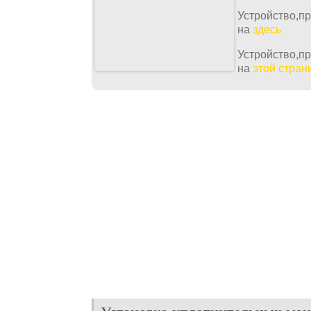
Устройство,п
на
здесь
Устройство,п
на
этой стран