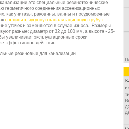
канализации это специальные резинотехнические
лью герметичного соединения ассенизационных
их, как унитазы, раковины, ванны и посудомоечные
как
соединить чугунную канализационную трубу с
ие утечек и заменяются в случае износа. Размеры
уют разные: диаметр от 32 до 100 мм, а высота - 25-
бы увеличивает эксплуатационные сроки
ее эффективное действие.
П
К
и
т
В
д
д
С