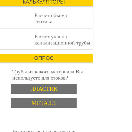
КАЛЬКУЛЯТОРЫ
сложный
процесс,
Расчет объема
где
септика
каждая
деталь
имеет
пошаговая инструкция
Расчет уклона
значение.
канализационной трубы
ОПРОС
Трубы из какого материала Вы
используете для стоков?
Варианты
ПЛАСТИК
МЕТАЛЛ
Вы используете септик или