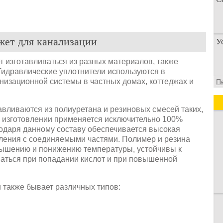
П
жет для канализации
У
п
о
 изготавливаться из разных материалов, также
Гидравлические уплотнители используются в
У
изационной системы в частных домах, коттеджах и
П
а
д
авливаются из полиуретана и резиновых смесей таких,
При изготовлении применяется исключительно 100%
одаря данному составу обеспечивается высокая
епления с соединяемыми частями. Полимер и резина
вышению и понижению температуры, устойчивы к
аться при попадании кислот и при повышенной
 также бывает различных типов: