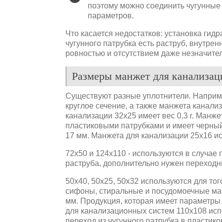
поэтому можно соединить чугунные
параметров.
Что касается недостатков: установка гидр
чугунного патрубка есть раструб, внутре
ровностью и отсутствием даже незначите
Размеры манжет для канализац
Существуют разные уплотнители. Наприме
круглое сечение, а также манжета канали
канализации 32х25 имеет вес 0,3 г. Манж
пластиковыми патрубками и имеет черный
17 мм. Манжета для канализации 25х16 и
72х50 и 124х110 - используются в случае 
раструба, дополнительно нужен переходн
50х40, 50х25, 50х32 используются для то
сифоны, стиральные и посудомоечные ма
мм. Продукция, которая имеет параметры 
для канализационных систем 110х108 исп
переход из чугунного патрубка в пластик