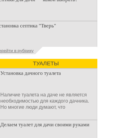
ри строительстве дачи одной из
становка септика "Тверь"
ервоочередных задач становится
рганизация автономной канализации
становка септика Тверь - важнейший
ерейти в рубрику
спект утилизации сточных вод в частных
омах и на загородных
ТУАЛЕТЫ
Установка дачного туалета
Наличие туалета на даче не является
необходимостью для каждого дачника.
Но многие люди думают, что
Делаем туалет для дачи своими руками