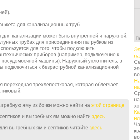
ней).
 для канализации может быть внутренней и наружной.
П
угунных трубах для присоединения патрубков из
спользуется для того, чтобы подключить
Эл
нтехнических приборов (например, подключение к
на
и посудомоечной машины). Наружный уплотнитель, в
Се
бы подключиться к безраструбной канализационной
эл
во
На
 переходная трехлепестковая, которая облегчает
на
стиковый.
Ср
на
ыгребную яму из бочки можно найти на
этой странице
хо
Ка
 септиков и выгребных ям можно найти
здесь
ил
Ча
 для выгребных ям и септиков читайте
здесь
кв
во