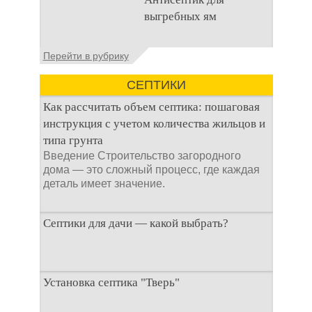
канализационного
выгребных ям
стока или выгребной
ямой всегда являлась
не самым приятным
Общие сведения об
Перейти в рубрику
аспектом
антисептиках
Антисептик для
СЕПТИКИ
выгребных ям – это
специальные
Как рассчитать объем септика: пошаговая
препараты, которые
инструкция с учетом количества жильцов и
типа грунта
Введение Строительство загородного
дома — это сложный процесс, где каждая
деталь имеет значение.
Септики для дачи — какой выбрать?
При строительстве дачи одной из
Установка септика "Тверь"
первоочередных задач становится
организация автономной канализации