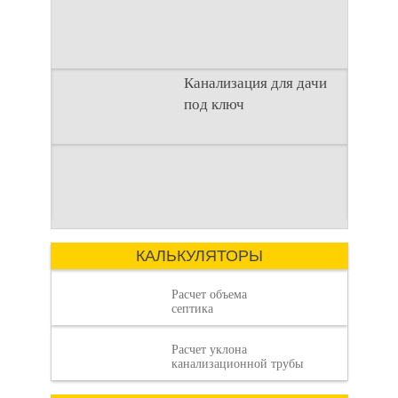
с городским. Однако
отсутствие
Канализация для дачи
под ключ
дачи под ключ
Современный
Введение
загородный образ
Строительство
жизни требует
загородного дома —
комфорта, сравнимого
это сложный процесс,
с городским. Однако
Как рассчитать
где каждая деталь
отсутствие
имеет значение.
КАЛЬКУЛЯТОРЫ
Расчет объема
септика
Расчет уклона
объем септика:
канализационной трубы