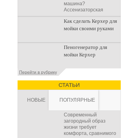
машина?
Ассенизаторская
машина используется
Как сделать Керхер для
для того, чтобы
мойки своими руками
Общие сведения о
Пеногенератор для
мойках высокого
мойки Керхер
давления Мойка
высокого давления –
это моечное
Общие сведения
Перейти в рубрику
оборудование,
Пеногенератор для
мойки керхер – это
СТАТЬИ
устройство высокого
давления, которое
НОВЫЕ
ПОПУЛЯРНЫЕ
Современный
загородный образ
жизни требует
комфорта, сравнимого
Канализация для