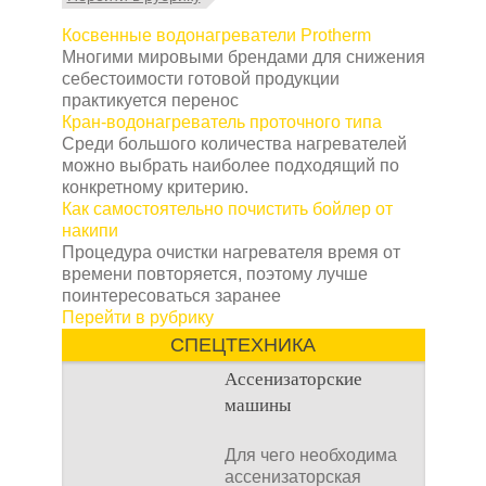
что
устройства, с которых
начинается
Косвенные водонагреватели Protherm
благоустройство
Многими мировыми брендами для снижения
дачного участка,
себестоимости готовой продукции
частного
практикуется перенос
Кран-водонагреватель проточного типа
Среди большого количества нагревателей
можно выбрать наиболее подходящий по
конкретному критерию.
Как самостоятельно почистить бойлер от
накипи
Процедура очистки нагревателя время от
времени повторяется, поэтому лучше
поинтересоваться заранее
Перейти в рубрику
СПЕЦТЕХНИКА
Ассенизаторские
машины
Для чего необходима
ассенизаторская