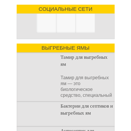
СОЦИАЛЬНЫЕ СЕТИ
ВЫГРЕБНЫЕ ЯМЫ
Тамир для выгребных
ям
Тамир для выгребных
ям — это
биологическое
средство, специальный
концентрат, который
Бактерии для септиков и
используется
выгребных ям
Очистка
Антисептик для