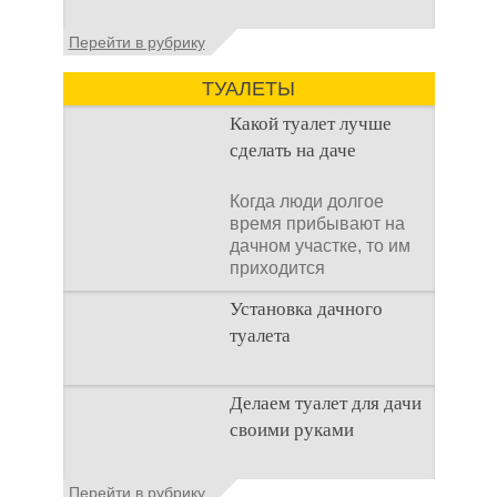
Установка септика Тверь - важнейший
Перейти в рубрику
аспект утилизации сточных вод в частных
домах и на загородных
ТУАЛЕТЫ
Какой туалет лучше
сделать на даче
Когда люди долгое
время прибывают на
дачном участке, то им
приходится
подстраивать все
Установка дачного
условия
туалета
Наличие туалета на
Делаем туалет для дачи
даче не является
своими руками
необходимостью для
каждого дачника. Но
многие люди думают,
Туалеты для дачи – это
Перейти в рубрику