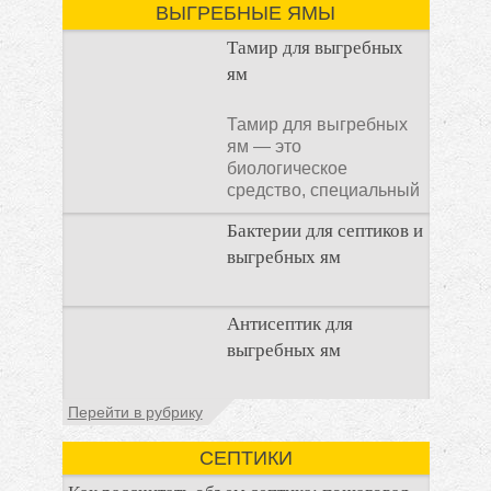
ВЫГРЕБНЫЕ ЯМЫ
Тамир для выгребных
ям
Тамир для выгребных
ям — это
биологическое
средство, специальный
концентрат, который
Бактерии для септиков и
используется
выгребных ям
Очистка
Антисептик для
канализационного
выгребных ям
стока или выгребной
ямой всегда являлась
не самым приятным
Общие сведения об
Перейти в рубрику
аспектом
антисептиках
Антисептик для
СЕПТИКИ
выгребных ям – это
специальные