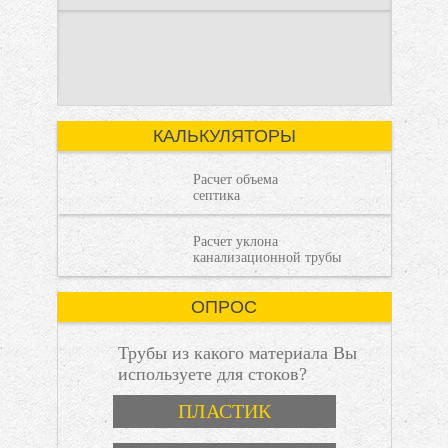
Современный
Введение
загородный образ
Строительство
жизни требует
загородного дома —
комфорта, сравнимого
это сложный процесс,
с городским. Однако
Как рассчитать
где каждая деталь
отсутствие
имеет значение.
КАЛЬКУЛЯТОРЫ
Расчет объема
септика
Расчет уклона
объем септика:
канализационной трубы
ОПРОС
Трубы из какого материала Вы
используете для стоков?
Варианты
пошаговая
ПЛАСТИК