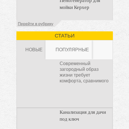
Пеногенератор для
мойках высокого
мойки Керхер
давления Мойка
высокого давления –
это моечное
Общие сведения
Перейти в рубрику
оборудование,
Пеногенератор для
мойки керхер – это
СТАТЬИ
устройство высокого
давления, которое
НОВЫЕ
ПОПУЛЯРНЫЕ
Современный
загородный образ
жизни требует
комфорта, сравнимого
Канализация для
с городским. Однако
отсутствие
Канализация для дачи
под ключ
дачи под ключ