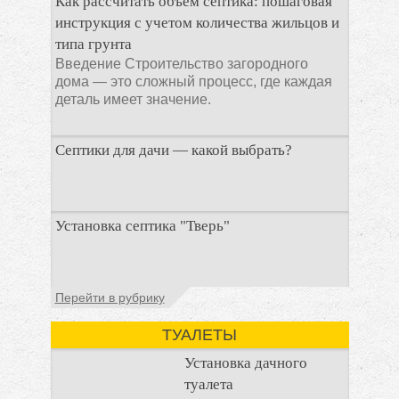
Как рассчитать объем септика: пошаговая
препараты, которые
инструкция с учетом количества жильцов и
типа грунта
Введение Строительство загородного
дома — это сложный процесс, где каждая
деталь имеет значение.
Септики для дачи — какой выбрать?
При строительстве дачи одной из
Установка септика "Тверь"
первоочередных задач становится
организация автономной канализации
Установка септика Тверь - важнейший
Перейти в рубрику
аспект утилизации сточных вод в частных
домах и на загородных
ТУАЛЕТЫ
Установка дачного
туалета