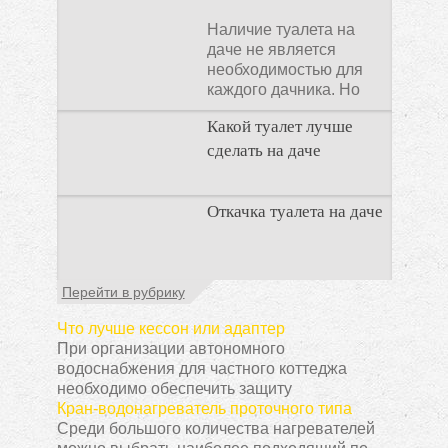
Наличие туалета на
даче не является
необходимостью для
каждого дачника. Но
многие люди думают,
Какой туалет лучше
что
сделать на даче
Когда люди долгое
Откачка туалета на даче
время прибывают на
дачном участке, то им
приходится
подстраивать все
Туалет на даче – это
Перейти в рубрику
условия
первая постройка,
которая изначально
Что лучше кессон или адаптер
строится на дачном
При организации автономного
участке. Она может
водоснабжения для частного коттеджа
необходимо обеспечить защиту
Кран-водонагреватель проточного типа
Среди большого количества нагревателей