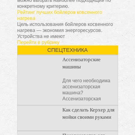
можно выбрать наиболее подходящий по
конкретному критерию.
Рейтинг лучших бойлеров ковсенного
нагрева
Цель использования бойлеров косвенного
нагрева — экономия энергоресурсов.
Устройства не имеют
Перейти в рубрику
СПЕЦТЕХНИКА
Ассенизаторские
машины
Для чего необходима
ассенизаторская
машина?
Ассенизаторская
машина используется
Как сделать Керхер для
для того, чтобы
мойки своими руками
Общие сведения о