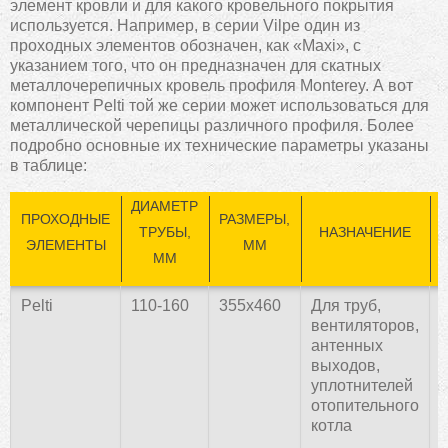
элемент кровли и для какого кровельного покрытия
используется. Например, в серии Vilpe один из
проходных элементов обозначен, как «Maxi», с
указанием того, что он предназначен для скатных
металлочерепичных кровель профиля Monterey. А вот
компонент Pelti той же серии может использоваться для
металлической черепицы различного профиля. Более
подробно основные их технические параметры указаны
в таблице:
ДИАМЕТР
ПРОХОДНЫЕ
РАЗМЕРЫ,
ТРУБЫ,
НАЗНАЧЕНИЕ
ЭЛЕМЕНТЫ
ММ
ММ
Pelti
110-160
355х460
Для труб,
вентиляторов,
антенных
выходов,
уплотнителей
отопительного
котла