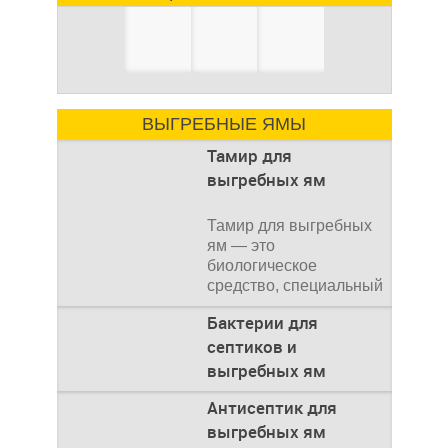
ВЫГРЕБНЫЕ ЯМЫ
Тамир для
выгребных ям
Тамир для выгребных
ям — это
биологическое
средство, специальный
концентрат, который
Бактерии для
используется
септиков и
выгребных ям
Очистка
Антисептик для
канализационного
выгребных ям
стока или выгребной