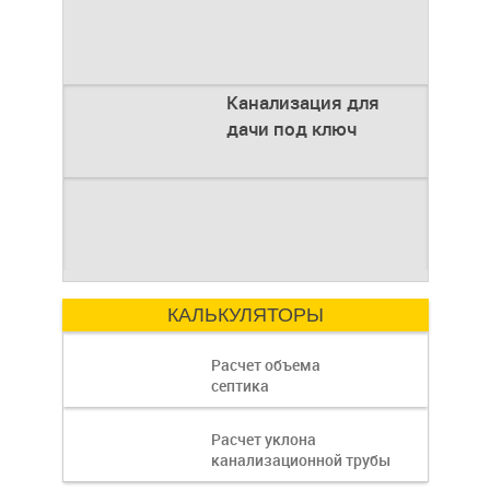
с городским. Однако
отсутствие
Канализация для
дачи под ключ
для дачи под
Современный
Введение
загородный образ
Строительство
жизни требует
загородного дома —
комфорта, сравнимого
это сложный процесс,
Как рассчитать
с городским. Однако
где каждая деталь
отсутствие
имеет значение.
КАЛЬКУЛЯТОРЫ
ключ
Расчет объема
септика
объем септика:
Расчет уклона
канализационной трубы