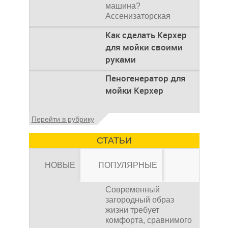
машина?
Ассенизаторская
машина используется
Как сделать Керхер
для того, чтобы
для мойки своими
руками
Общие сведения о
Пеногенератор для
мойках высокого
мойки Керхер
давления Мойка
высокого давления –
это моечное
Общие сведения
Перейти в рубрику
оборудование,
Пеногенератор для
мойки керхер – это
СТАТЬИ
устройство высокого
давления, которое
НОВЫЕ
ПОПУЛЯРНЫЕ
Современный
загородный образ
жизни требует
комфорта, сравнимого
Канализация