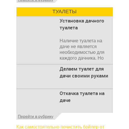
аспект утилизации сточных вод в частных
домах и на загородных
ТУАЛЕТЫ
Установка дачного
туалета
Наличие туалета на
даче не является
необходимостью для
каждого дачника. Но
многие люди думают,
Делаем туалет для
что
дачи своими руками
Туалеты для дачи – это
Откачка туалета на
устройства, с которых
даче
начинается
благоустройство
дачного участка,
Туалет на даче – это
Перейти в рубрику
частного
первая постройка,
которая изначально
Как самостоятельно почистить бойлер от