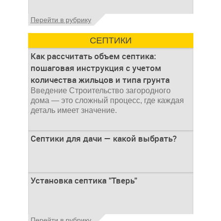
ямой всегда являлась
не самым приятным
Общие сведения об
Перейти в рубрику
аспектом
антисептиках
Антисептик для
СЕПТИКИ
выгребных ям – это
специальные
Как рассчитать объем септика:
препараты, которые
пошаговая инструкция с учетом
количества жильцов и типа грунта
Введение Строительство загородного
дома — это сложный процесс, где каждая
деталь имеет значение.
Септики для дачи — какой выбрать?
При строительстве дачи одной из
Установка септика "Тверь"
первоочередных задач становится
организация автономной канализации
Установка септика Тверь - важнейший
Перейти в рубрику