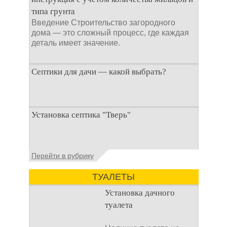
типа грунта
Введение Строительство загородного
дома — это сложный процесс, где каждая
деталь имеет значение.
Септики для дачи — какой выбрать?
При строительстве дачи одной из
Установка септика "Тверь"
первоочередных задач становится
организация автономной канализации
Установка септика Тверь - важнейший
Перейти в рубрику
аспект утилизации сточных вод в частных
домах и на загородных
ТУАЛЕТЫ
Установка дачного
туалета