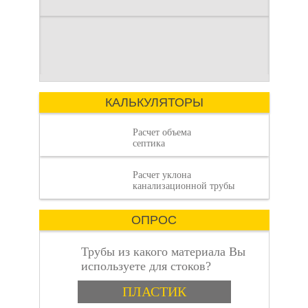
дачи под ключ
Современный
Введение
загородный образ
Строительство
жизни требует
загородного дома —
комфорта, сравнимого
это сложный процесс,
с городским. Однако
Как рассчитать
где каждая деталь
отсутствие
имеет значение.
КАЛЬКУЛЯТОРЫ
Расчет объема
септика
Расчет уклона
объем септика:
канализационной трубы
ОПРОС
Трубы из какого материала Вы
используете для стоков?
Варианты
пошаговая
ПЛАСТИК