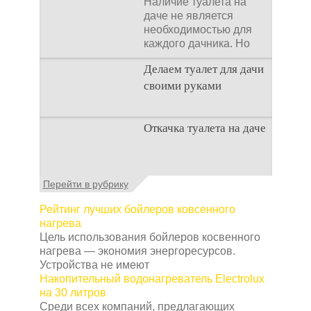
Наличие туалета на
даче не является
необходимостью для
каждого дачника. Но
многие люди думают,
Делаем туалет для дачи
что
своими руками
Туалеты для дачи – это
Откачка туалета на даче
устройства, с которых
начинается
благоустройство
дачного участка,
Туалет на даче – это
Перейти в рубрику
частного
первая постройка,
которая изначально
Рейтинг лучших бойлеров ковсенного
строится на дачном
нагрева
участке. Она может
Цель использования бойлеров косвенного
нагрева — экономия энергоресурсов.
Устройства не имеют
Накопительный водонагреватель Electrolux
на 30 литров
Среди всех компаний, предлагающих