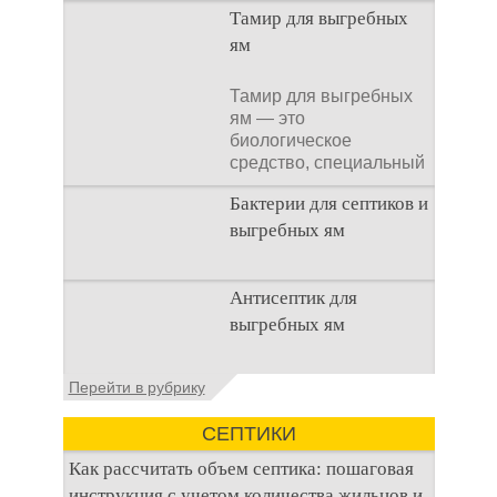
Тамир для выгребных
ям
Тамир для выгребных
ям — это
биологическое
средство, специальный
концентрат, который
Бактерии для септиков и
используется
выгребных ям
Очистка
Антисептик для
канализационного
выгребных ям
стока или выгребной
ямой всегда являлась
не самым приятным
Общие сведения об
Перейти в рубрику
аспектом
антисептиках
Антисептик для
СЕПТИКИ
выгребных ям – это
специальные
Как рассчитать объем септика: пошаговая
препараты, которые
инструкция с учетом количества жильцов и