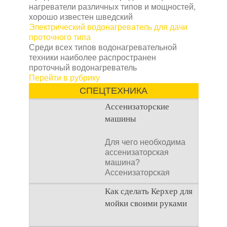
нагреватели различных типов и мощностей,
хорошо известен шведский
Электрический водонагреватель для дачи
проточного типа
Среди всех типов водонагревательной
техники наиболее распространен
проточный водонагреватель
Перейти в рубрику
СПЕЦТЕХНИКА
Ассенизаторские
машины
Для чего необходима
ассенизаторская
машина?
Ассенизаторская
машина используется
Как сделать Керхер для
для того, чтобы
мойки своими руками
Общие сведения о