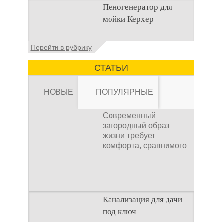
Пеногенератор для
мойках высокого
мойки Керхер
давления Мойка
высокого давления –
это моечное
Общие сведения
Перейти в рубрику
оборудование,
Пеногенератор для
мойки керхер – это
СТАТЬИ
устройство высокого
давления, которое
НОВЫЕ
ПОПУЛЯРНЫЕ
Современный
загородный образ
жизни требует
комфорта, сравнимого
Канализация для
с городским. Однако
отсутствие
Канализация для дачи
под ключ