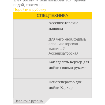
электросети, чтобы пользоваться горячей
водой, совсем не
Перейти в рубрику
СПЕЦТЕХНИКА
Ассенизаторские
машины
Для чего необходима
ассенизаторская
машина?
Ассенизаторская
машина используется
Как сделать Керхер для
для того, чтобы
мойки своими руками
Общие сведения о
Пеногенератор для
мойках высокого
мойки Керхер
давления Мойка
высокого давления –
это моечное
Общие сведения
Перейти в рубрику
оборудование,
Пеногенератор для