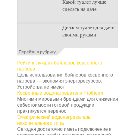
Какой туалет лучше
что
сделать на даче
Когда люди долгое
Делаем туалет для дачи
время прибывают на
своими руками
дачном участке, то им
приходится
подстраивать все
Туалеты для дачи – это
Перейти в рубрику
условия
устройства, с которых
начинается
Рейтинг лучших бойлеров ковсенного
благоустройство
нагрева
дачного участка,
Цель использования бойлеров косвенного
частного
нагрева — экономия энергоресурсов.
Устройства не имеют
Косвенные водонагреватели Protherm
Многими мировыми брендами для снижения
себестоимости готовой продукции
практикуется перенос
Электрический водонагреватель
накопительного типа
Сегодня достаточно иметь подключение к