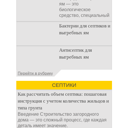
ям — это
биологическое
средство, специальный
концентрат, который
Бактерии для септиков и
используется
выгребных ям
Очистка
Антисептик для
канализационного
выгребных ям
стока или выгребной
ямой всегда являлась
не самым приятным
Общие сведения об
Перейти в рубрику
аспектом
антисептиках
Антисептик для
СЕПТИКИ
выгребных ям – это
специальные
Как рассчитать объем септика: пошаговая
препараты, которые
инструкция с учетом количества жильцов и
типа грунта
Введение Строительство загородного
дома — это сложный процесс, где каждая
деталь имеет значение.