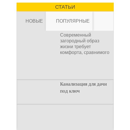
мойки керхер – это
СТАТЬИ
устройство высокого
давления, которое
НОВЫЕ
ПОПУЛЯРНЫЕ
Современный
загородный образ
жизни требует
комфорта, сравнимого
Канализация для
с городским. Однако
отсутствие
Канализация для дачи
под ключ
дачи под ключ
Современный
Введение
загородный образ
Строительство
жизни требует
загородного дома —
комфорта, сравнимого
это сложный процесс,
с городским. Однако
Как рассчитать