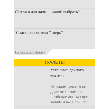
Септики для дачи — какой выбрать?
При строительстве дачи одной из
Установка септика "Тверь"
первоочередных задач становится
организация автономной канализации
Установка септика Тверь - важнейший
Перейти в рубрику
аспект утилизации сточных вод в частных
домах и на загородных
ТУАЛЕТЫ
Установка дачного
туалета
Наличие туалета на
даче не является
необходимостью для
каждого дачника. Но
многие люди думают,