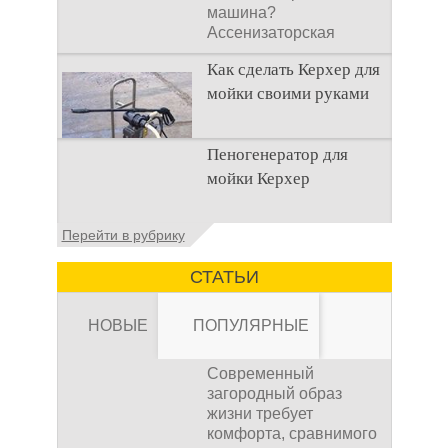
машина?
Ассенизаторская
машина используется
Как сделать Керхер для
для того, чтобы
мойки своими руками
Общие сведения о
Пеногенератор для
мойках высокого
мойки Керхер
давления Мойка
высокого давления –
это моечное
Общие сведения
Перейти в рубрику
оборудование,
Пеногенератор для
мойки керхер – это
СТАТЬИ
устройство высокого
давления, которое
НОВЫЕ
ПОПУЛЯРНЫЕ
Современный
загородный образ
жизни требует
комфорта, сравнимого
Канализация для