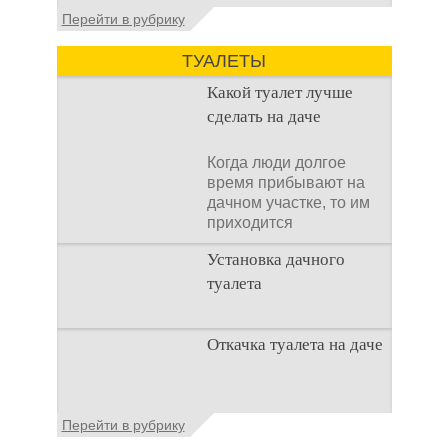
Установка септика Тверь - важнейший
Перейти в рубрику
аспект утилизации сточных вод в частных
домах и на загородных
ТУАЛЕТЫ
Какой туалет лучше
сделать на даче
Когда люди долгое
время прибывают на
дачном участке, то им
приходится
подстраивать все
Установка дачного
условия
туалета
Наличие туалета на
Откачка туалета на даче
даче не является
необходимостью для
каждого дачника. Но
многие люди думают,
Туалет на даче – это
Перейти в рубрику
что
первая постройка,