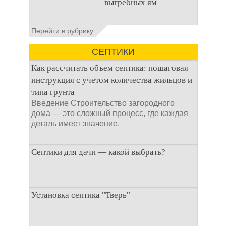
выгребных ям
стока или выгребной
ямой всегда являлась
не самым приятным
Общие сведения об
Перейти в рубрику
аспектом
антисептиках
Антисептик для
СЕПТИКИ
выгребных ям – это
специальные
Как рассчитать объем септика: пошаговая
препараты, которые
инструкция с учетом количества жильцов и
типа грунта
Введение Строительство загородного
дома — это сложный процесс, где каждая
деталь имеет значение.
Септики для дачи — какой выбрать?
При строительстве дачи одной из
Установка септика "Тверь"
первоочередных задач становится
организация автономной канализации