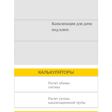
с городским. Однако
отсутствие
Канализация для дачи
под ключ
дачи под ключ
Современный
Введение
загородный образ
Строительство
жизни требует
загородного дома —
комфорта, сравнимого
это сложный процесс,
с городским. Однако
Как рассчитать
где каждая деталь
отсутствие
имеет значение.
КАЛЬКУЛЯТОРЫ
Расчет объема
септика
Расчет уклона
объем септика:
канализационной трубы