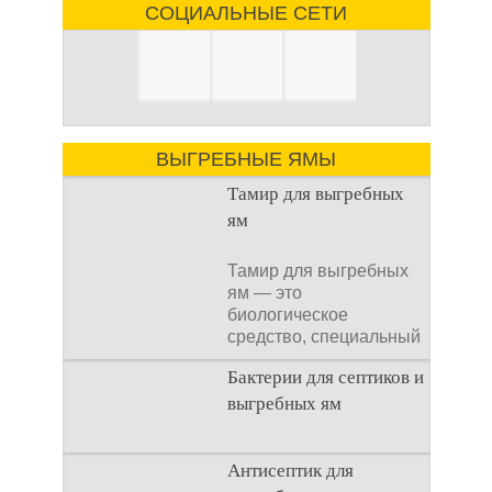
СОЦИАЛЬНЫЕ СЕТИ
ВЫГРЕБНЫЕ ЯМЫ
Тамир для выгребных
ям
Тамир для выгребных
ям — это
биологическое
средство, специальный
концентрат, который
Бактерии для септиков и
используется
выгребных ям
Очистка
Антисептик для
канализационного