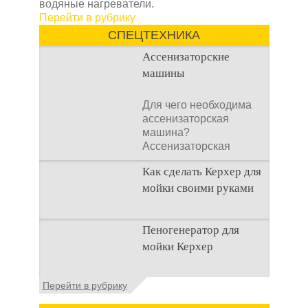
водяные нагреватели.
Перейти в рубрику
СПЕЦТЕХНИКА
Ассенизаторские
машины
Для чего необходима
ассенизаторская
машина?
Ассенизаторская
машина используется
Как сделать Керхер для
для того, чтобы
мойки своими руками
Общие сведения о
Пеногенератор для
мойках высокого
мойки Керхер
давления Мойка
высокого давления –
это моечное
Общие сведения
Перейти в рубрику
оборудование,
Пеногенератор для
мойки керхер – это