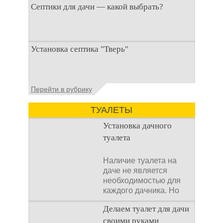
Септики для дачи — какой выбрать?
При строительстве дачи одной из
Установка септика "Тверь"
первоочередных задач становится
организация автономной канализации
Установка септика Тверь - важнейший
Перейти в рубрику
аспект утилизации сточных вод в частных
домах и на загородных
ТУАЛЕТЫ
Установка дачного
туалета
Наличие туалета на
даче не является
необходимостью для
каждого дачника. Но
многие люди думают,
Делаем туалет для дачи
что
своими руками