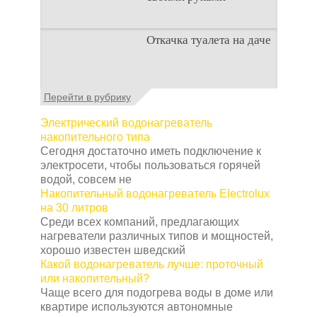
Туалеты для дачи – это
Откачка туалета на даче
устройства, с которых
начинается
благоустройство
дачного участка,
Туалет на даче – это
Перейти в рубрику
частного
первая постройка,
которая изначально
Электрический водонагреватель
строится на дачном
накопительного типа
участке. Она может
Сегодня достаточно иметь подключение к
электросети, чтобы пользоваться горячей
водой, совсем не
Накопительный водонагреватель Electrolux
на 30 литров
Среди всех компаний, предлагающих
нагреватели различных типов и мощностей,
хорошо известен шведский
Какой водонагреватель лучше: проточный
или накопительный?
Чаще всего для подогрева воды в доме или
квартире используются автономные