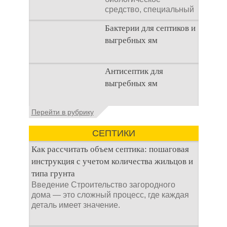
средство, специальный
концентрат, который
Бактерии для септиков и
используется
выгребных ям
Очистка
Антисептик для
канализационного
выгребных ям
стока или выгребной
ямой всегда являлась
не самым приятным
Общие сведения об
Перейти в рубрику
аспектом
антисептиках
Антисептик для
СЕПТИКИ
выгребных ям – это
специальные
Как рассчитать объем септика: пошаговая
препараты, которые
инструкция с учетом количества жильцов и
типа грунта
Введение Строительство загородного
дома — это сложный процесс, где каждая
деталь имеет значение.