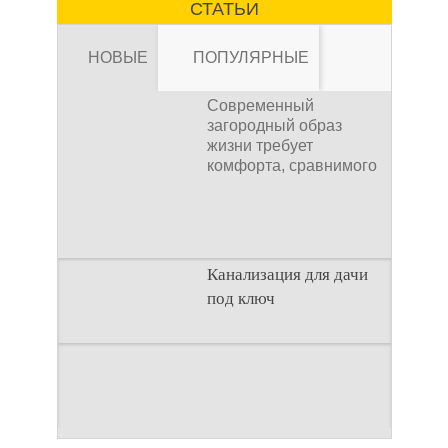
СТАТЬИ
устройство высокого
давления, которое
НОВЫЕ
ПОПУЛЯРНЫЕ
Современный
загородный образ
жизни требует
комфорта, сравнимого
Канализация для
с городским. Однако
отсутствие
Канализация для дачи
под ключ
дачи под ключ
Современный
Введение
загородный образ
Строительство
жизни требует
загородного дома —
комфорта, сравнимого
это сложный процесс,
с городским. Однако
Как рассчитать
где каждая деталь
отсутствие