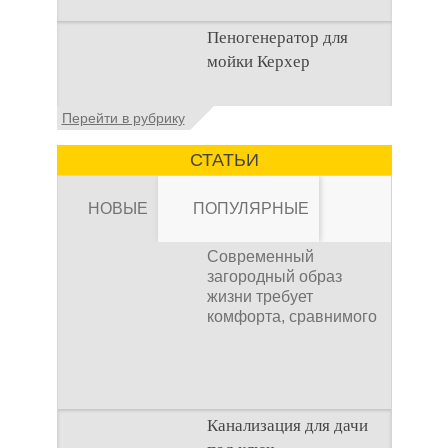
Общие сведения о
Пеногенератор для
мойках высокого
мойки Керхер
давления Мойка
высокого давления –
это моечное
Общие сведения
Перейти в рубрику
оборудование,
Пеногенератор для
мойки керхер – это
СТАТЬИ
устройство высокого
давления, которое
НОВЫЕ
ПОПУЛЯРНЫЕ
Современный
загородный образ
жизни требует
комфорта, сравнимого
Канализация для
с городским. Однако
отсутствие
Канализация для дачи