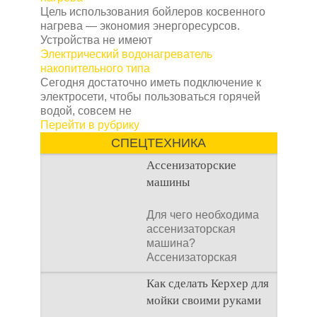
Цель использования бойлеров косвенного
нагрева — экономия энергоресурсов.
Устройства не имеют
Электрический водонагреватель
накопительного типа
Сегодня достаточно иметь подключение к
электросети, чтобы пользоваться горячей
водой, совсем не
Перейти в рубрику
СПЕЦТЕХНИКА
Ассенизаторские
машины
Для чего необходима
ассенизаторская
машина?
Ассенизаторская
машина используется
Как сделать Керхер для
для того, чтобы
мойки своими руками