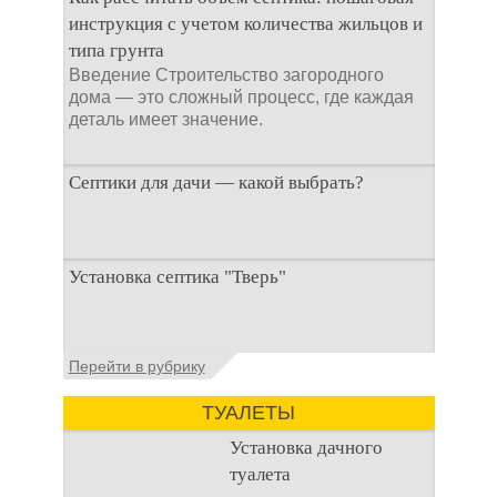
препараты, которые
инструкция с учетом количества жильцов и
типа грунта
Введение Строительство загородного
дома — это сложный процесс, где каждая
деталь имеет значение.
Септики для дачи — какой выбрать?
При строительстве дачи одной из
Установка септика "Тверь"
первоочередных задач становится
организация автономной канализации
Установка септика Тверь - важнейший
Перейти в рубрику
аспект утилизации сточных вод в частных
домах и на загородных
ТУАЛЕТЫ
Установка дачного
туалета