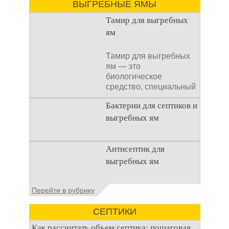
ВЫГРЕБНЫЕ ЯМЫ
Тамир для выгребных
ям
Тамир для выгребных
ям — это
биологическое
средство, специальный
концентрат, который
Бактерии для септиков и
используется
выгребных ям
Очистка
Антисептик для
канализационного
выгребных ям
стока или выгребной
ямой всегда являлась
не самым приятным
Общие сведения об
Перейти в рубрику
аспектом
антисептиках
Антисептик для
СЕПТИКИ
выгребных ям – это
специальные
Как рассчитать объем септика: пошаговая