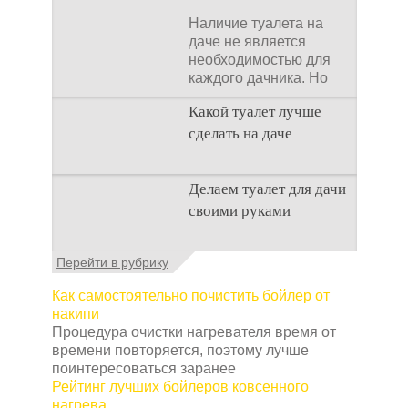
Наличие туалета на
даче не является
необходимостью для
каждого дачника. Но
многие люди думают,
Какой туалет лучше
что
сделать на даче
Когда люди долгое
Делаем туалет для дачи
время прибывают на
своими руками
дачном участке, то им
приходится
подстраивать все
Туалеты для дачи – это
Перейти в рубрику
условия
устройства, с которых
начинается
Как самостоятельно почистить бойлер от
благоустройство
накипи
дачного участка,
Процедура очистки нагревателя время от
частного
времени повторяется, поэтому лучше
поинтересоваться заранее
Рейтинг лучших бойлеров ковсенного
нагрева