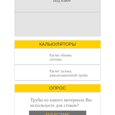
под ключ
дачи под ключ
Современный
Введение
загородный образ
Строительство
жизни требует
загородного дома —
комфорта, сравнимого
это сложный процесс,
с городским. Однако
Как рассчитать
где каждая деталь
отсутствие
имеет значение.
КАЛЬКУЛЯТОРЫ
Расчет объема
септика
Расчет уклона
объем септика:
канализационной трубы
ОПРОС
Трубы из какого материала Вы
используете для стоков?
Варианты
пошаговая
ПЛАСТИК