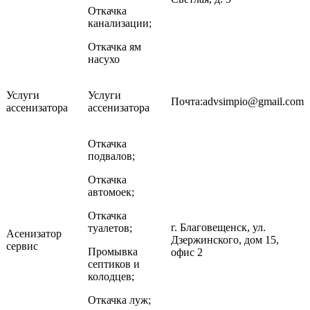
Откачка
канализации;
Откачка ям
насухо
Услуги
Услуги
Почта:advsimpio@gmail.com
ассенизатора
ассенизатора
Откачка
подвалов;
Откачка
автомоек;
Откачка
г. Благовещенск, ул.
туалетов;
Асенизатор
Дзержинского, дом 15,
сервис
Промывка
офис 2
септиков и
колодцев;
Откачка луж;