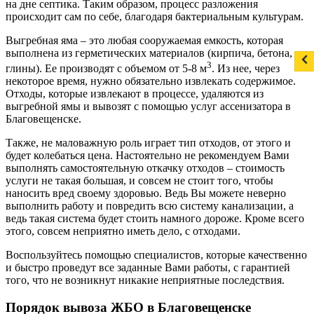
на дне септика. Таким образом, процесс разложения
происходит сам по себе, благодаря бактериальным культурам.
Выгребная яма – это любая сооружаемая емкость, которая
выполнена из герметических материалов (кирпича, бетона,
3
глины). Ее производят с объемом от 5-8 м
. Из нее, через
некоторое время, нужно обязательно извлекать содержимое.
Отходы, которые извлекают в процессе, удаляются из
выгребной ямы и вывозят с помощью услуг ассенизатора в
Благовещенске.
Также, не маловажную роль играет тип отходов, от этого и
будет колебаться цена. Настоятельно не рекомендуем Вами
выполнять самостоятельную откачку отходов – стоимость
услуги не такая большая, и совсем не стоит того, чтобы
наносить вред своему здоровью. Ведь Вы можете неверно
выполнить работу и повредить всю систему канализации, а
ведь такая система будет стоить намного дороже. Кроме всего
этого, совсем неприятно иметь дело, с отходами.
Воспользуйтесь помощью специалистов, которые качественно
и быстро проведут все заданные Вами работы, с гарантией
того, что не возникнут никакие неприятные последствия.
Порядок вывоза ЖБО в Благовещенске