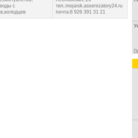
 воды с
тел.:mojaisk.assenizatory24.ru
в,колодцев
почта:8 926 391 31 21
П
У
п
о
У
П
а
д