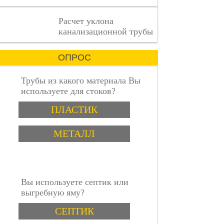
деталь
имеет
пошаговая инструкция
Расчет уклона
значение.
канализационной трубы
ОПРОС
Трубы из какого материала Вы
используете для стоков?
Варианты
ПЛАСТИК
МЕТАЛЛ
Вы используете септик или
выгребную яму?
Варианты
СЕПТИК