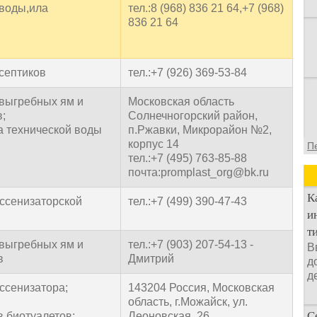
 воды,ила
тел.:8 (968) 836 21 64,+7 (968)
836 21 64
 септиков
тел.:+7 (926) 369-53-84
 выгребных ям и
Московская область
в;
Солнечногорский район,
а технической воды
п.Ржавки, Микрорайон №2,
корпус 14
П
тел.:+7 (495) 763-85-88
почта:promplast_org@bk.ru
К
ассенизаторской
тел.:+7 (499) 390-47-43
и
ы
т
 выгребных ям и
тел.:+7 (903) 207-54-13 -
В
в
Дмитрий
д
д
ассенизатора;
143204 Россия, Московская
область, г.Можайск, ул.
С
в,биотуалетов;
Леоновская, 26