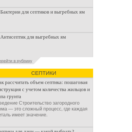
Бактерии для септиков и выгребных ям
Очистка канализационного стока или
Антисептик для выгребных ям
выгребной ямой всегда являлась не
самым приятным аспектом
Общие сведения об антисептиках
ерейти в рубрику
Антисептик для выгребных ям – это
специальные препараты, которые
СЕПТИКИ
ак рассчитать объем септика: пошаговая
нструкция с учетом количества жильцов и
ипа грунта
ведение Строительство загородного
ома — это сложный процесс, где каждая
еталь имеет значение.
ептики для дачи — какой выбрать?