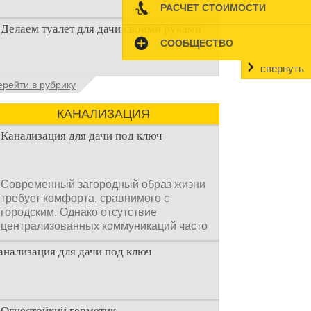
РАСЧЕТ СТОИМОСТИ
Наличие туалета на даче не является
Делаем туалет для дачи своими руками
необходимостью для каждого дачника.
СООБЩЕСТВО
Но многие люди думают, что
свернуть
Туалеты для дачи – это устройства, с
ерейти в рубрику
которых начинается благоустройство
дачного участка, частного
КАНАЛИЗАЦИЯ
Канализация для дачи под ключ
Современный загородный образ жизни
требует комфорта, сравнимого с
городским. Однако отсутствие
централизованных коммуникаций часто
становится главным препятствием.
анализация для дачи под ключ
Многие владельцы ошибочно полагают,
что установка очистных сооружений —
это сложный и длительный процесс,
требующий месяцев проектирования и
огромных вложений.
Огнестойкий герметик