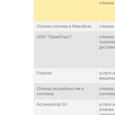
откачка
Откачка септика в Можайске
откачка
ООО "ПромПласт"
откачка
туалето
доставк
Freshair
услуги 
машин
Откачка выгребных ям и
откачка
септиков
септико
Ассенизатор 24
услуги 
откачка
септико