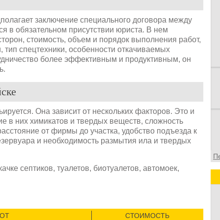
в
в
дполагает заключение специального договора между
о
ся в обязательном присутствии юриста. В нем
ф
торон, стоимость, объем и порядок выполнения работ,
, тип спецтехники, особенности откачиваемых
отрудничество более эффективным и продуктивным, он
ь.
йске
ьируется. Она зависит от нескольких факторов. Это и
чие в них химикатов и твердых веществ, сложность
асстояние от фирмы до участка, удобство подъезда к
резервуара и необходимость размытия ила и твердых
П
ачке септиков, туалетов, биотуалетов, автомоек,
БОТ
СТОИМОСТЬ