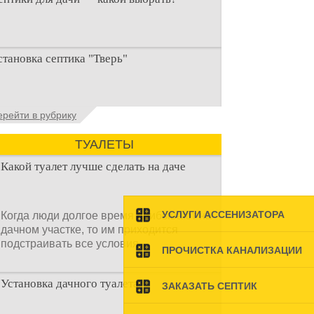
ри строительстве дачи одной из
становка септика "Тверь"
ервоочередных задач становится
рганизация автономной канализации
становка септика Тверь - важнейший
ерейти в рубрику
спект утилизации сточных вод в частных
омах и на загородных
ТУАЛЕТЫ
Какой туалет лучше сделать на даче
УСЛУГИ АССЕНИЗАТОРА
Когда люди долгое время прибывают на
дачном участке, то им приходится
подстраивать все условия
ПРОЧИСТКА КАНАЛИЗАЦИИ
Установка дачного туалета
ЗАКАЗАТЬ СЕПТИК