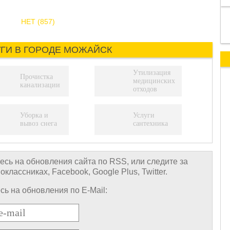
НЕТ (857)
УГИ В ГОРОДЕ МОЖАЙСК
Утилизация
Прочистка
медицинских
канализации
отходов
Уборка и
Услуги
вывоз снега
сантехника
сь на обновления сайта по RSS, или следите за
лассниках, Facebook, Google Plus, Twitter.
ь на обновления по E-Mail: