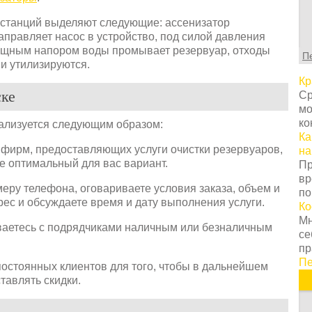
С
т
 станций выделяют следующие: ассенизатор
г
аправляет насос в устройство, под силой давления
ц
мощным напором воды промывает резервуар, отходы
П
с
ни утилизируются.
в
Кр
у
ке
Ср
с
мо
т
ко
еализуется следующим образом:
о
Ка
Н
 фирм, предоставляющих услуги очистки резервуаров,
на
т
е оптимальный для вас вариант.
Пр
о
вр
з
меру телефона, оговариваете условия заказа, объем и
по
п
рес и обсуждаете время и дату выполнения услуги.
Ко
к
Мн
н
ваетесь с подрядчиками наличным или безналичным
се
К
пр
п
Пе
 постоянных клиентов для того, чтобы в дальнейшем
з
тавлять скидки.
п
п
и