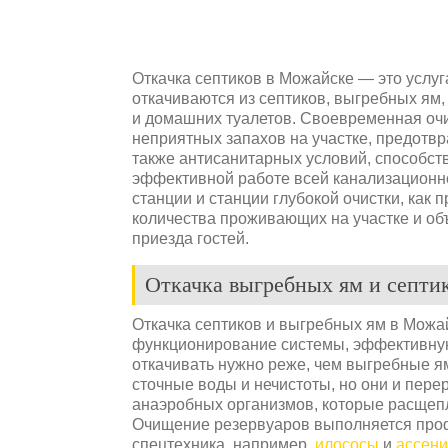
Откачка септиков в Можайске — это услуг
откачиваются из септиков, выгребных ям
и домашних туалетов. Своевременная очи
неприятных запахов на участке, предотв
также антисанитарных условий, способст
эффективной работе всей канализационн
станции и станции глубокой очистки, как пр
количества проживающих на участке и объ
приезда гостей.
Откачка выгребных ям и септи
Откачка септиков и выгребных ям в Можа
функционирование системы, эффективную 
откачивать нужно реже, чем выгребные ямы
сточные воды и нечистоты, но они и пер
анаэробных организмов, которые расщепл
Очищение резервуаров выполняется проф
спецтехника, например,
илососы
и
ассен