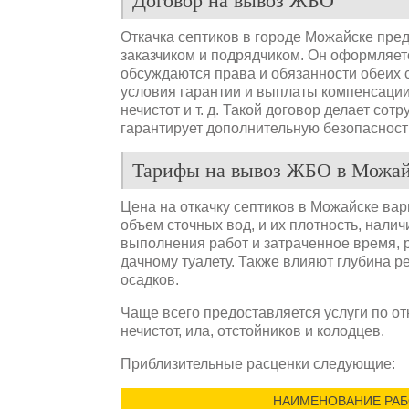
Договор на вывоз ЖБО
Откачка септиков в городе Можайске пре
заказчиком и подрядчиком. Он оформляет
обсуждаются права и обязанности обеих с
условия гарантии и выплаты компенсации
нечистот и т. д. Такой договор делает с
гарантирует дополнительную безопасност
Тарифы на вывоз ЖБО в Можа
Цена на откачку септиков в Можайске вар
объем сточных вод, и их плотность, нали
выполнения работ и затраченное время, р
дачному туалету. Также влияют глубина 
осадков.
Чаще всего предоставляется услуги по отк
нечистот, ила, отстойников и колодцев.
Приблизительные расценки следующие:
НАИМЕНОВАНИЕ РА