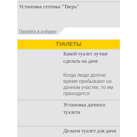
При строительстве дачи одной из
Установка септика "Тверь"
первоочередных задач становится
организация автономной канализации
Установка септика Тверь - важнейший
Перейти в рубрику
аспект утилизации сточных вод в частных
домах и на загородных
ТУАЛЕТЫ
Какой туалет лучше
сделать на даче
Когда люди долгое
время прибывают на
дачном участке, то им
приходится
подстраивать все
Установка дачного
условия
туалета
Наличие туалета на
Делаем туалет для дачи
даче не является