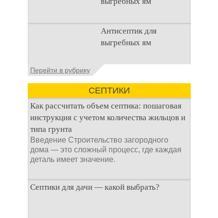
выгребных ям
Очистка
Антисептик для
канализационного
выгребных ям
стока или выгребной
ямой всегда являлась
не самым приятным
Общие сведения об
Перейти в рубрику
аспектом
антисептиках
Антисептик для
СЕПТИКИ
выгребных ям – это
специальные
Как рассчитать объем септика: пошаговая
препараты, которые
инструкция с учетом количества жильцов и
типа грунта
Введение Строительство загородного
дома — это сложный процесс, где каждая
деталь имеет значение.
Септики для дачи — какой выбрать?