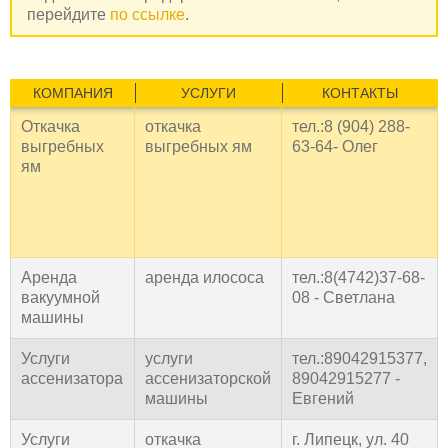
перейдите
по ссылке
.
КОМПАНИЯ
УСЛУГИ
КОНТАКТЫ
Откачка
откачка
тел.:8 (904) 288-
выгребных
выгребных ям
63-64- Олег
ям
Аренда
аренда илососа
тел.:8(4742)37-68-
вакуумной
08 - Светлана
машины
Услуги
услуги
тел.:89042915377,
ассенизатора
ассенизаторской
89042915277 -
машины
Евгений
Услуги
откачка
г. Липецк, ул. 40