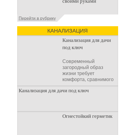
своими руками
необходимостью для
каждого дачника. Но
многие люди думают,
Туалеты для дачи – это
Перейти в рубрику
что
устройства, с которых
начинается
КАНАЛИЗАЦИЯ
благоустройство
дачного участка,
Канализация для дачи
частного
под ключ
Современный
загородный образ
жизни требует
комфорта, сравнимого
с городским. Однако
Канализация для дачи под ключ
отсутствие
централизованных
коммуникаций часто
становится главным
препятствием. Многие
Огнестойкий герметик
Современный загородный образ жизни
владельцы ошибочно
требует комфорта, сравнимого с
полагают, что установка
городским. Однако отсутствие
очистных сооружений