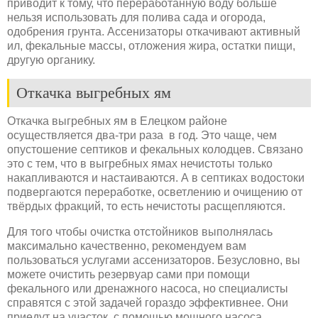
приводит к тому, что переработанную воду больше
нельзя использовать для полива сада и огорода,
одобрения грунта. Ассенизаторы откачивают активный
ил, фекальные массы, отложения жира, остатки пищи,
другую органику.
Откачка выгребных ям
Откачка выгребных ям в Елецком районе
осуществляется два-три раза в год. Это чаще, чем
опустошение септиков и фекальных колодцев. Связано
это с тем, что в выгребных ямах нечистоты только
накапливаются и настаиваются. А в септиках водостоки
подвергаются переработке, осветлению и очищению от
твёрдых фракций, то есть нечистоты расщепляются.
Для того чтобы очистка отстойников выполнялась
максимально качественно, рекомендуем вам
пользоваться услугами ассенизаторов. Безусловно, вы
можете очистить резервуар сами при помощи
фекального или дренажного насоса, но специалисты
справятся с этой задачей гораздо эффективнее. Они
приедут на участок, с помощью мощного насоса