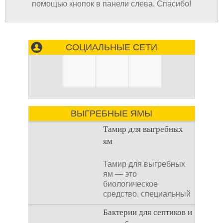
помощью кнопок в панели слева. Спасибо!
СОЦИАЛЬНЫЕ СЕТИ
ВЫГРЕБНЫЕ ЯМЫ
Тамир для выгребных
ям
Тамир для выгребных
ям — это
биологическое
средство, специальный
концентрат, который
Бактерии для септиков и
используется