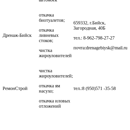
откачка
биотуалетов;
659332, г.Бийск,
Загородная, 40Б
откачка
Дренаж-Бийск
ливневых
тел.: 8-962-798-27-27
стоков;
почта:drenagebiysk@mail.ru
чистка
жироуловителей
чистка
жироуловителей;
откачка ям
РемонСтрой
тел.:8 (950)571 -35-58
насухо;
откачка иловых
отложений