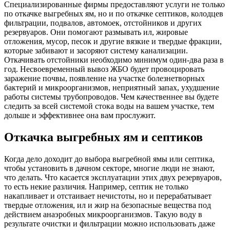
Специализированные фирмы предоставляют услуги не только
по откачке выгребных ям, но и по откачке септиков, колодцев
фильтрации, подвалов, автомоек, отстойников и других
резервуаров. Они помогают размывать ил, жировые
отложения, мусор, песок и другие вязкие и твердые фракции,
которые забивают и засоряют систему канализации.
Откачивать отстойники необходимо минимум один-два раза в
год. Несвоевременный вывоз ЖБО будет провоцировать
заражение почвы, появление на участке болезнетворных
бактерий и микроорганизмов, неприятный запах, ухудшение
работы системы трубопроводов. Чем качественнее вы будете
следить за всей системой стока воды на вашем участке, тем
дольше и эффективнее она вам прослужит.
Откачка выгребных ям и септиков
Когда дело доходит до выбора выгребной ямы или септика,
чтобы установить в дачном секторе, многие люди не знают,
что делать. Что касается эксплуатации этих двух резервуаров,
то есть некие различия. Например, септик не только
накапливает и отстаивает нечистоты, но и перерабатывает
твердые отложения, ил и жир на безопасные вещества под
действием анаэробных микроорганизмов. Такую воду в
результате очистки и фильтрации можно использовать даже