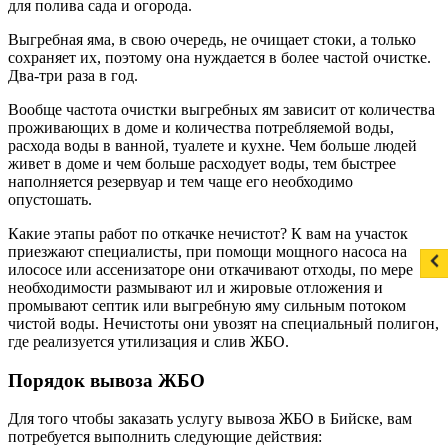
для полива сада и огорода.
Выгребная яма, в свою очередь, не очищает стоки, а только
сохраняет их, поэтому она нуждается в более частой очистке.
Два-три раза в год.
Вообще частота очистки выгребных ям зависит от количества
проживающих в доме и количества потребляемой воды,
расхода воды в ванной, туалете и кухне. Чем больше людей
живет в доме и чем больше расходует воды, тем быстрее
наполняется резервуар и тем чаще его необходимо
опустошать.
Какие этапы работ по откачке нечистот? К вам на участок
приезжают специалисты, при помощи мощного насоса на
илососе или ассенизаторе они откачивают отходы, по мере
необходимости размывают ил и жировые отложения и
промывают септик или выгребную яму сильным потоком
чистой воды. Нечистоты они увозят на специальный полигон,
где реализуется утилизация и слив ЖБО.
Порядок вывоза ЖБО
Для того чтобы заказать услугу вывоза ЖБО в Бийске, вам
потребуется выполнить следующие действия: