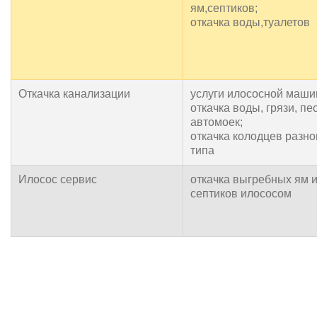
ям,септиков;
откачка воды,туалетов
Откачка канализации
услуги илососной маш
откачка воды, грязи, пе
автомоек;
откачка колодцев разно
типа
Илосос сервис
откачка выгребных ям 
септиков илососом