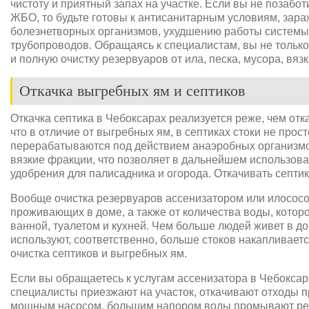
чистоту и приятный запах на участке. Если вы не позабо
ЖБО, то будьте готовы к антисанитарным условиям, зар
болезнетворных организмов, ухудшению работы системы
трубопроводов. Обращаясь к специалистам, вы не только 
и полную очистку резервуаров от ила, песка, мусора, вяз
Откачка выгребных ям и септиков
Откачка септика в Чебоксарах реализуется реже, чем от
что в отличие от выгребных ям, в септиках стоки не прост
перерабатываются под действием анаэробных организмо
вязкие фракции, что позволяет в дальнейшем использова
удобрения для палисадника и огорода. Откачивать септик
Вообще очистка резервуаров ассенизатором или илососо
проживающих в доме, а также от количества воды, которо
ванной, туалетом и кухней. Чем больше людей живет в д
используют, соответственно, больше стоков накапливает
очистка септиков и выгребных ям.
Если вы обращаетесь к услугам ассенизатора в Чебоксар
специалисты приезжают на участок, откачивают отходы п
мощным насосом, большим напором воды промывают рез