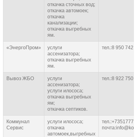
откачка сточных вод;
откачка автомоек;
откачка
канализации;
откачка выгребных
ям.
«ЭнергоПром»
услуги
тел.:8 950 742 
ассенизатора;
откачка выгребных
ям.
Вывоз ЖБО
услуги
тел.:8 922 750 
ассенизатора;
услуги илососа;
откачка выгребных
ям;
откачка септиков.
Коммунал
услуги илососа;
тел.:+7351777
Сервис
откачка
почта:info@kom
автомоек,выгребных