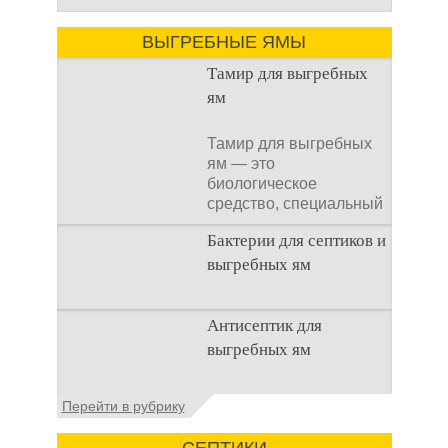
ВЫГРЕБНЫЕ ЯМЫ
Тамир для выгребных
ям
Тамир для выгребных
ям — это
биологическое
средство, специальный
концентрат, который
Бактерии для септиков и
используется
выгребных ям
Очистка
Антисептик для
канализационного
выгребных ям
стока или выгребной
ямой всегда являлась
не самым приятным
Общие сведения об
Перейти в рубрику
аспектом
антисептиках
Антисептик для