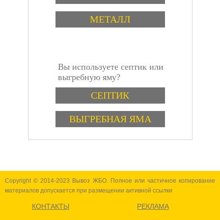
обладает высокой
МЕТАЛЛ
гибкостью, что
позволяет ему
приспосабливаться к
форме и размеру
заполняемых
Вы используете септик или
отверстий. Это
инструкция
выгребную яму?
свойство делает его
идеальным для
Варианты
СЕПТИК
заполнения мест,
которые необходимо
герметизировать, но
ВЫГРЕБНАЯ ЯМА
которые имеют
сложную форму.
Copyright © 2014-2023 Вывоз ЖБО. Полное или частичное копирование
материалов допускается при размещении активной ссылки
КОНТАКТЫ
РЕКЛАМА