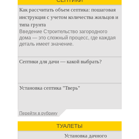
СЕПТИКИ
выгребных ям – это
специальные
Как рассчитать объем септика: пошаговая
препараты, которые
инструкция с учетом количества жильцов и
типа грунта
Введение Строительство загородного
дома — это сложный процесс, где каждая
деталь имеет значение.
Септики для дачи — какой выбрать?
При строительстве дачи одной из
Установка септика "Тверь"
первоочередных задач становится
организация автономной канализации
Установка септика Тверь - важнейший
Перейти в рубрику
аспект утилизации сточных вод в частных
домах и на загородных
ТУАЛЕТЫ
Установка дачного