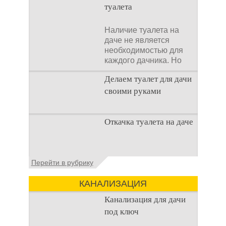
туалета
Наличие туалета на
даче не является
необходимостью для
каждого дачника. Но
многие люди думают,
Делаем туалет для дачи
что
своими руками
Туалеты для дачи – это
Откачка туалета на даче
устройства, с которых
начинается
благоустройство
дачного участка,
Туалет на даче – это
Перейти в рубрику
частного
первая постройка,
которая изначально
КАНАЛИЗАЦИЯ
строится на дачном
участке. Она может
Канализация для дачи
под ключ