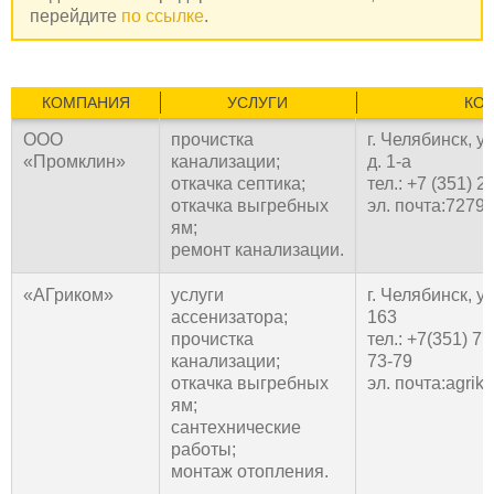
перейдите
по ссылке
.
КОМПАНИЯ
УСЛУГИ
КО
ООО
прочистка
г. Челябинск, у
«Промклин»
канализации;
д. 1-а
откачка септика;
тел.: +7 (351) 2
откачка выгребных
эл. почта:7279
ям;
ремонт канализации.
«АГриком»
услуги
г. Челябинск, у
ассенизатора;
163
прочистка
тел.: +7(351) 7
канализации;
73-79
откачка выгребных
эл. почта:agri
ям;
сантехнические
работы;
монтаж отопления.