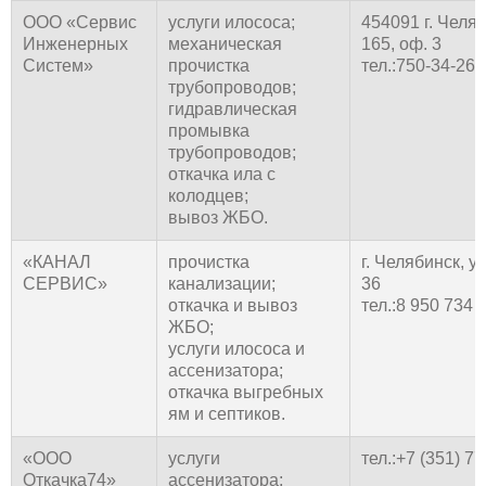
ООО «Сервис
услуги илососа;
454091 г. Челяб
Инженерных
механическая
165, оф. 3
Систем»
прочистка
тел.:750-34-26
трубопроводов;
гидравлическая
промывка
трубопроводов;
откачка ила с
колодцев;
вывоз ЖБО.
«КАНАЛ
прочистка
г. Челябинск, у
СЕРВИС»
канализации;
36
откачка и вывоз
тел.:8 950 734 
ЖБО;
услуги илососа и
ассенизатора;
откачка выгребных
ям и септиков.
«ООО
услуги
тел.:+7 (351) 7
Откачка74»
ассенизатора;