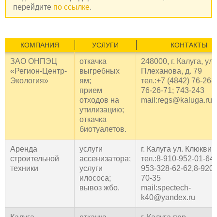
перейдите
по ссылке
.
КОМПАНИЯ
УСЛУГИ
КОНТАКТЫ
ЗАО ОНПЭЦ
откачка
248000, г. Калуга, ул.
«Регион-Центр-
выгребных
Плеханова, д. 79
Экология»
ям;
тел.:+7 (4842) 76-26-
прием
76-26-71; 743-243
отходов на
mail:regs@kaluga.ru
утилизацию;
откачка
биотуалетов.
Аренда
услуги
г. Калуга ул. Клюквин
строительной
ассенизатора;
тел.:8-910-952-01-64,
техники
услуги
953-328-62-62,8-920-
илососа;
70-35
вывоз жбо.
mail:spectech-
k40@yandex.ru