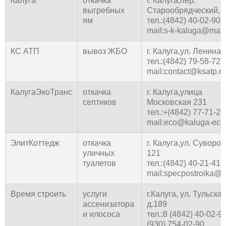
Калуга
откачка
г. Калуга,пер.
выгребных
Старообрядческий, д
ям
тел.:(4842) 40-02-90
mail:s-k-kaluga@mail
КС АТП
вывоз ЖБО
г. Калуга,ул. Ленина, 
тел.:(4842) 79-58-72
mail:contact@ksatp.ru
КалугаЭкоТранс
откачка
г. Калуга,улица
септиков
Московская 231
тел.:+(4842) 77-71-23
mail:eco@kaluga-eco
ЭлитКоттедж
откачка
г. Калуга,ул. Суворов
уличных
121
туалетов
тел.:(4842) 40-21-41
mail:specpostroika@m
Время строить
услуги
г.Калуга, ул. Тульская
ассенизатора
д.189
и илососа
тел.:8 (4842) 40-02-9
(930) 754-02-90