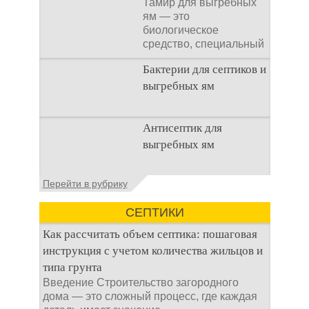
Тамир для выгребных
ям — это
биологическое
средство, специальный
концентрат, который
Бактерии для септиков и
используется
выгребных ям
Очистка
Антисептик для
канализационного
выгребных ям
стока или выгребной
ямой всегда являлась
не самым приятным
Общие сведения об
Перейти в рубрику
аспектом
антисептиках
Антисептик для
СЕПТИКИ
выгребных ям – это
специальные
Как рассчитать объем септика: пошаговая
препараты, которые
инструкция с учетом количества жильцов и
типа грунта
Введение Строительство загородного
дома — это сложный процесс, где каждая