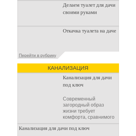
Делаем туалет для дачи
что
своими руками
Туалеты для дачи – это
Откачка туалета на даче
устройства, с которых
начинается
благоустройство
дачного участка,
Туалет на даче – это
Перейти в рубрику
частного
первая постройка,
которая изначально
КАНАЛИЗАЦИЯ
строится на дачном
участке. Она может
Канализация для дачи
под ключ
Современный
загородный образ
жизни требует
комфорта, сравнимого
с городским. Однако
Канализация для дачи под ключ
отсутствие
централизованных