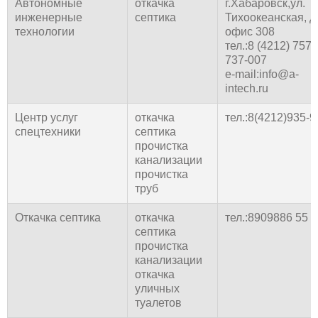
Автономные
откачка
г.Хабаровск,ул.
инженерные
септика
Тихоокеанская, д.
технологии
офис 308
тел.:8 (4212) 757-
737-007
e-mail:info@a-
intech.ru
Центр услуг
откачка
тел.:8(4212)935-9
спецтехники
септика
прочистка
канализации
прочистка
труб
Откачка септика
откачка
тел.:8909886 55 
септика
прочистка
канализации
откачка
уличных
туалетов