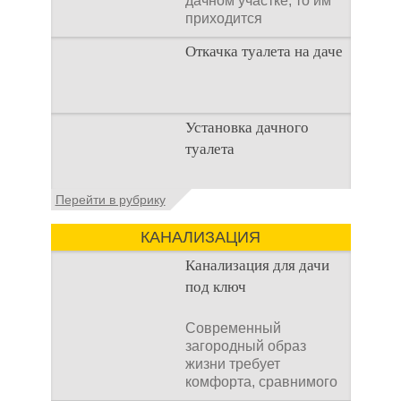
дачном участке, то им
приходится
подстраивать все
Откачка туалета на даче
условия
Туалет на даче – это
Установка дачного
первая постройка,
туалета
которая изначально
строится на дачном
участке. Она может
Наличие туалета на
Перейти в рубрику
даче не является
необходимостью для
КАНАЛИЗАЦИЯ
каждого дачника. Но
многие люди думают,
Канализация для дачи
что
под ключ
Современный
загородный образ
жизни требует
комфорта, сравнимого
с городским. Однако