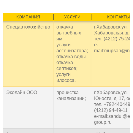
КОМПАНИЯ
УСЛУГИ
КОНТАКТЫ
Спецавтохозяйство
откачка
г.Хабаровск,ул.
выгребных
Хабаровская, д. 
ям;
тел.:(4212) 75-24
услуги
e-
ассенизатора;
mail:mupsah@inb
откачка воды
откачка
септиков;
услуги
илососа.
Эколайн ООО
прочистка
г.Хабаровск,ул.
канализации;
Юности, д. 17, о
тел.:+7924404491
(4212) 94-49-11
e-mail:sandul@ec
group.ru