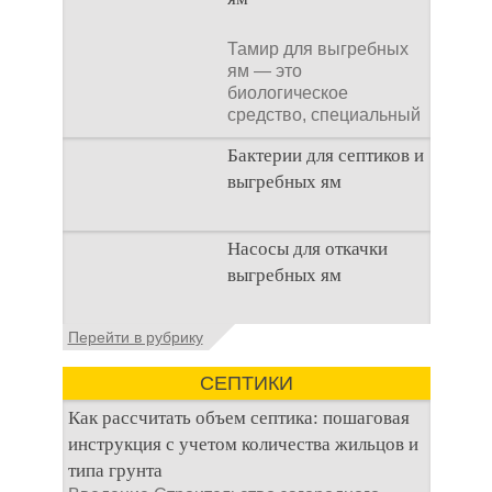
Тамир для выгребных
ям — это
биологическое
средство, специальный
концентрат, который
Бактерии для септиков и
используется
выгребных ям
Очистка
Насосы для откачки
канализационного
выгребных ям
стока или выгребной
ямой всегда являлась
не самым приятным
Если вы проживаете в
Перейти в рубрику
аспектом
частном секторе, на
даче или в загородном
СЕПТИКИ
доме, то вы наверняка
сталкиваетесь
Как рассчитать объем септика: пошаговая
инструкция с учетом количества жильцов и
типа грунта