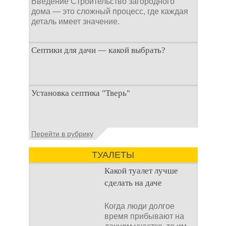
Введение Строительство загородного
дома — это сложный процесс, где каждая
деталь имеет значение.
Септики для дачи — какой выбрать?
При строительстве дачи одной из
Установка септика "Тверь"
первоочередных задач становится
организация автономной канализации
Установка септика Тверь - важнейший
Перейти в рубрику
аспект утилизации сточных вод в частных
домах и на загородных
ТУАЛЕТЫ
Какой туалет лучше
сделать на даче
Когда люди долгое
время прибывают на