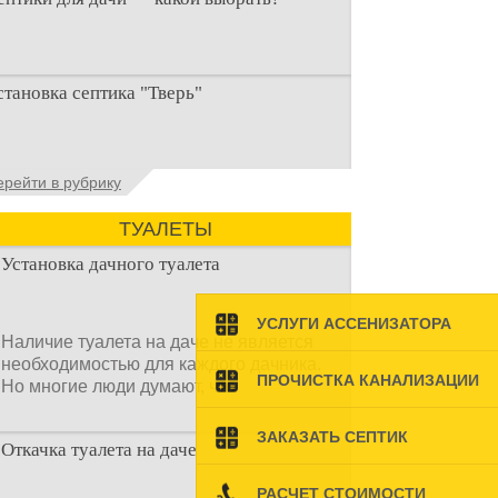
ри строительстве дачи одной из
становка септика "Тверь"
ервоочередных задач становится
рганизация автономной канализации
становка септика Тверь - важнейший
ерейти в рубрику
спект утилизации сточных вод в частных
омах и на загородных
ТУАЛЕТЫ
Установка дачного туалета
УСЛУГИ АССЕНИЗАТОРА
Наличие туалета на даче не является
необходимостью для каждого дачника.
ПРОЧИСТКА КАНАЛИЗАЦИИ
Но многие люди думают, что
ЗАКАЗАТЬ СЕПТИК
Откачка туалета на даче
РАСЧЕТ СТОИМОСТИ