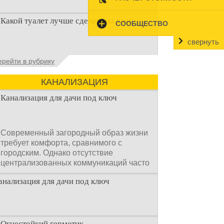
Туалет на даче – это первая постройка,
Какой туалет лучше сделать на даче
которая изначально строится на дачном
СООБЩЕСТВО
участке. Она может
свернуть
Когда люди долгое время прибывают на
ерейти в рубрику
дачном участке, то им приходится
подстраивать все условия
КАНАЛИЗАЦИЯ
Канализация для дачи под ключ
Современный загородный образ жизни
требует комфорта, сравнимого с
городским. Однако отсутствие
централизованных коммуникаций часто
становится главным препятствием.
анализация для дачи под ключ
Многие владельцы ошибочно полагают,
что установка очистных сооружений —
это сложный и длительный процесс,
требующий месяцев проектирования и
огромных вложений.
Огнестойкий герметик