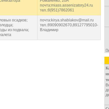
ссенизатора
Романенко, 20А
почта:miass.assenizatory24.ru
тел.:8(951)7862061
иловых осадков;
почта:kirya.shablakov@mail.ru
олодца;
тел.:89090902670,89127795010-
воды из подвала;
Владимир
уалета
П
К
и
т
В
д
д
С