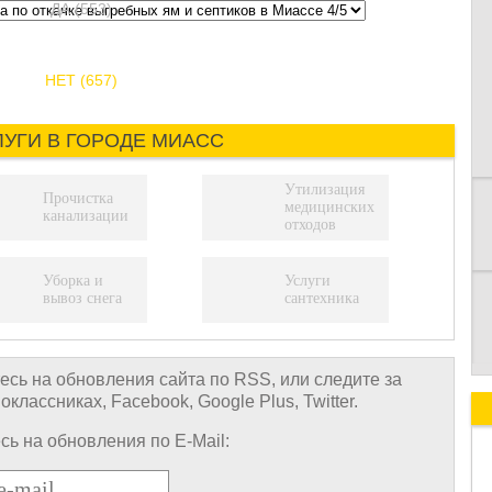
ДА (553)
НЕТ (657)
К
ЛУГИ В ГОРОДЕ МИАСС
Утилизация
Прочистка
медицинских
канализации
отходов
Уборка и
Услуги
вывоз снега
сантехника
сь на обновления сайта по RSS, или следите за
лассниках, Facebook, Google Plus, Twitter.
ь на обновления по E-Mail: