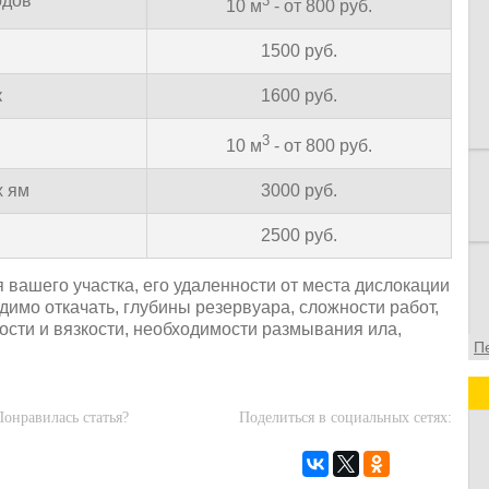
одов
3
10 м
- от 800 руб.
в
в
1500 руб.
о
ф
к
1600 руб.
3
10 м
- от 800 руб.
х ям
3000 руб.
2500 руб.
вашего участка, его удаленности от места дислокации
димо откачать, глубины резервуара, сложности работ,
дости и вязкости, необходимости размывания ила,
П
Понравилась статья?
Поделиться в социальных сетях: