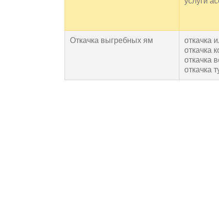
услуги а
Откачка выгребных ям
откачка 
откачка к
откачка 
откачка т