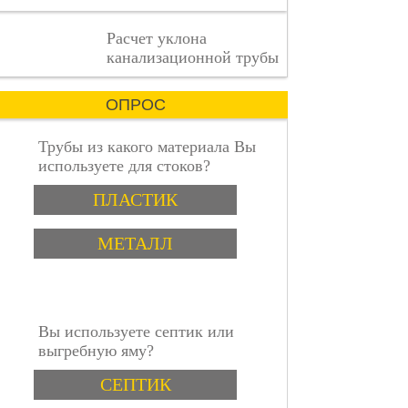
деталь
имеет
пошаговая инструкция
Расчет уклона
значение.
канализационной трубы
ОПРОС
Трубы из какого материала Вы
используете для стоков?
Варианты
ПЛАСТИК
МЕТАЛЛ
Вы используете септик или
выгребную яму?
Варианты
СЕПТИК