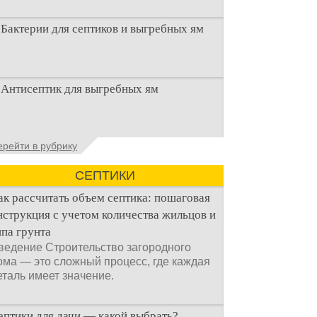
Бактерии для септиков и выгребных ям
Очистка канализационного стока или
Антисептик для выгребных ям
выгребной ямой всегда являлась не
самым приятным аспектом
Общие сведения об антисептиках
ерейти в рубрику
Антисептик для выгребных ям – это
специальные препараты, которые
СЕПТИКИ
ак рассчитать объем септика: пошаговая
нструкция с учетом количества жильцов и
ипа грунта
ведение Строительство загородного
ома — это сложный процесс, где каждая
еталь имеет значение.
ептики для дачи — какой выбрать?