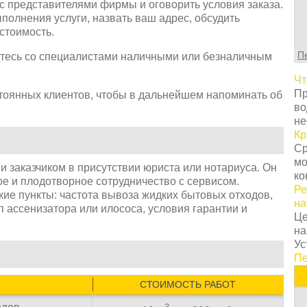
С
с представителями фирмы и оговорить условия заказа.
т
полнения услуги, назвать ваш адрес, обсудить
г
стоимость.
ц
П
йтесь со специалистами наличными или безналичным
с
в
Чт
у
Пр
стоянных клиентов, чтобы в дальнейшем напоминать об
с
во
т
не
о
Кр
Н
Ср
т
мо
 заказчиком в присутствии юриста или нотариуса. Он
о
ко
ое и плодотворное сотрудничество с сервисом.
з
Ре
кие пункты: частота вывоза жидких бытовых отходов,
п
на
п ассенизатора или илососа, условия гарантии и
к
Це
н
на
К
Ус
п
Пе
з
п
СТОИМОСТЬ РАБОТ
п
и