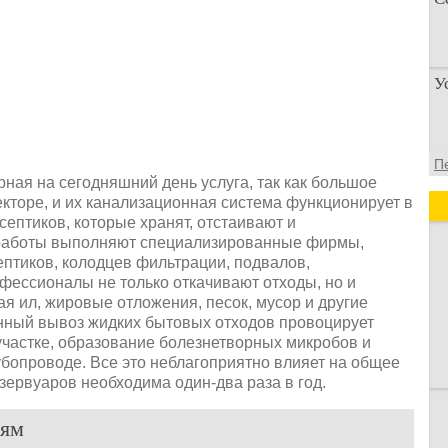
П
У
п
о
У
П
а
ная на сегодняшний день услуга, так как большое
д
кторе, и их канализационная система функционирует в
ептиков, которые хранят, отстаивают и
работы выполняют специализированные фирмы,
ептиков, колодцев фильтрации, подвалов,
фессионалы не только откачивают отходы, но и
я ил, жировые отложения, песок, мусор и другие
нный вывоз жидких бытовых отходов провоцирует
участке, образование болезнетворных микробов и
убопроводе. Все это неблагоприятно влияет на общее
езервуаров необходима один-два раза в год.
 ям