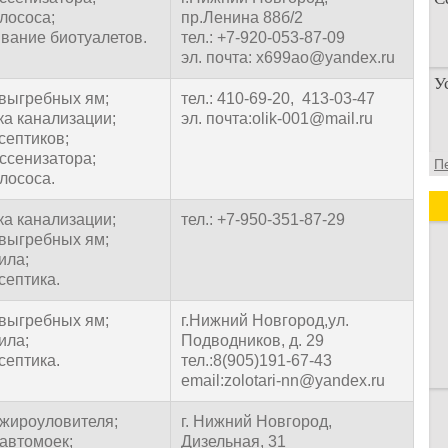
илососа;
пр.Ленина 88б/2
вание биотуалетов.
тел.: +7-920-053-87-09
эл. почта: x699ao@yandex.ru
П
У
п
 выгребных ям;
тел.: 410-69-20, 413-03-47
о
ка канализации;
эл. почта:olik-001@mail.ru
септиков;
У
ассенизатора;
П
а
илососа.
д
ка канализации;
тел.: +7-950-351-87-29
 выгребных ям;
ила;
септика.
 выгребных ям;
г.Нижний Новгород,ул.
ила;
Подводников, д. 29
септика.
тел.:8(905)191-67-43
email:zolotari-nn@yandex.ru​
 жироуловителя;
г. Нижний Новгород,
 автомоек;
Дизельная, 31