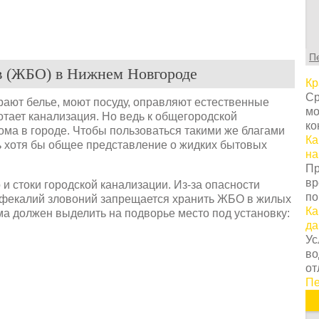
С
т
г
ц
П
с
в (ЖБО) в Нижнем Новгороде
в
Кр
у
Ср
ают белье, моют посуду, оправляют естественные
с
мо
ботает канализация. Но ведь к общегородской
т
ко
ома в городе. Чтобы пользоваться такими же благами
о
Ка
ь хотя бы общее представление о жидких бытовых
Н
на
т
Пр
о
вр
 и стоки городской канализации. Из-за опасности
з
по
 фекалий зловоний запрещается хранить ЖБО в жилых
п
Ка
ма должен выделить на подворье место под установку:
к
да
н
Ус
К
во
п
от
з
Пе
п
п
и