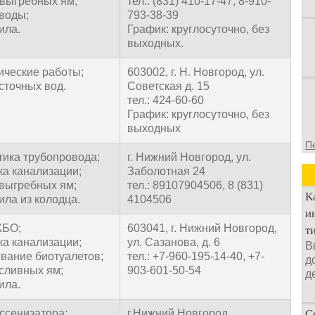
 выгребных ям;
тел.: (831) 410-17-47, 8-910-
 воды;
793-38-39
ила.
График: круглосуточно, без
выходных.
ические работы;
603002, г. Н. Новгород, ул.
 сточных вод.
Советская д. 15
тел.: 424-60-60
График: круглосуточно, без
выходных
П
тика трубопровода;
г. Нижний Новгород, ул.
ка канализации;
Заболотная 24
 выгребных ям;
тел.: 89107904506, 8 (831)
К
ила из колодца.
4104506
и
ЖБО;
603041, г. Нижний Новгород,
т
ка канализации;
ул. Сазанова, д. 6
В
вание биотуалетов;
тел.: +7-960-195-14-40, +7-
д
 сливных ям;
903-601-50-54
д
ила.
ассенизатора;
г.Нижний Новгород,
С