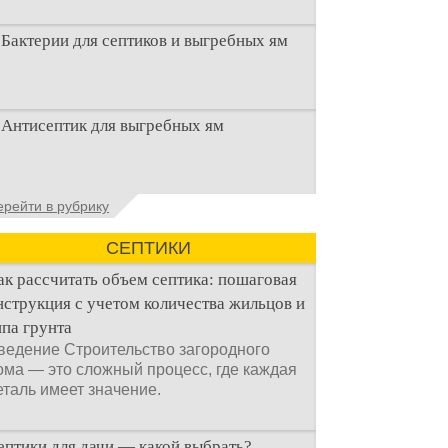
Бактерии для септиков и выгребных ям
Очистка канализационного стока или
Антисептик для выгребных ям
выгребной ямой всегда являлась не
самым приятным аспектом
Общие сведения об антисептиках
ерейти в рубрику
Антисептик для выгребных ям – это
специальные препараты, которые
СЕПТИКИ
ак рассчитать объем септика: пошаговая
нструкция с учетом количества жильцов и
ипа грунта
ведение Строительство загородного
ома — это сложный процесс, где каждая
еталь имеет значение.
ептики для дачи — какой выбрать?