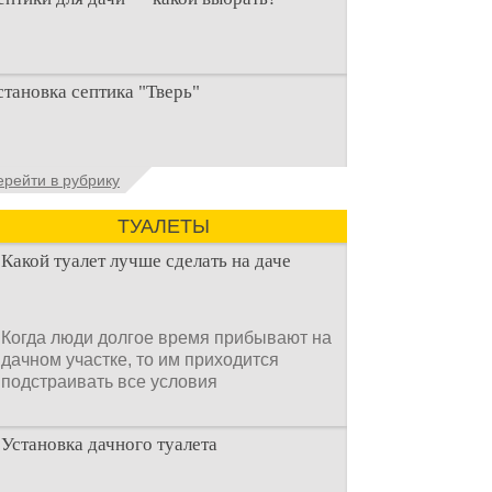
ри строительстве дачи одной из
становка септика "Тверь"
ервоочередных задач становится
рганизация автономной канализации
становка септика Тверь - важнейший
ерейти в рубрику
спект утилизации сточных вод в частных
омах и на загородных
ТУАЛЕТЫ
Какой туалет лучше сделать на даче
Когда люди долгое время прибывают на
дачном участке, то им приходится
подстраивать все условия
Установка дачного туалета