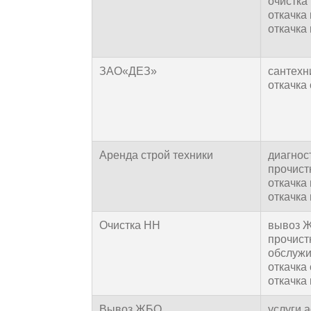
очистка
откачка
откачка 
ЗАО«ДЕЗ»
сантехн
откачка
Аренда строй техники
диагнос
прочист
откачка
откачка 
Очистка НН
вывоз 
прочист
обслужи
откачка
откачка 
Вывоз ЖБО
услуги 