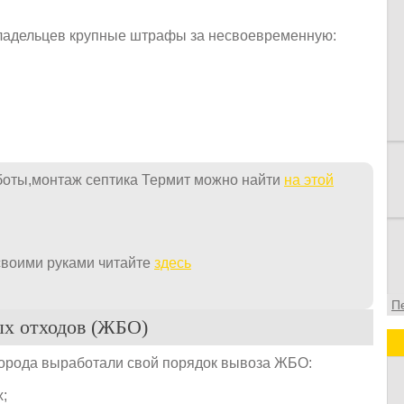
в
в
ладельцев крупные штрафы за несвоевременную:
о
ф
боты,монтаж септика Термит можно найти
на этой
своими руками читайте
здесь
П
ых отходов (ЖБО)
орода выработали свой порядок вывоза ЖБО:
x;