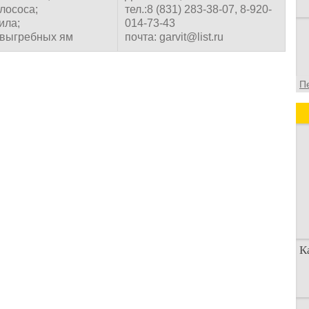
илососа;
тел.:8 (831) 283-38-07, 8-920-
ила;
014-73-43
 выгребных ям
почта: garvit@list.ru
П
К