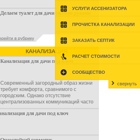
Наличие туалета на даче не является
УСЛУГИ АССЕНИЗАТОРА
Делаем туалет для дачи своими руками
необходимостью для каждого дачника.
Но многие люди думают, что
ПРОЧИСТКА КАНАЛИЗАЦИИ
Туалеты для дачи – это устройства, с
ерейти в рубрику
ЗАКАЗАТЬ СЕПТИК
которых начинается благоустройство
дачного участка, частного
КАНАЛИЗАЦИЯ
РАСЧЕТ СТОИМОСТИ
Канализация для дачи под ключ
СООБЩЕСТВО
Современный загородный образ жизни
свернуть
требует комфорта, сравнимого с
городским. Однако отсутствие
централизованных коммуникаций часто
становится главным препятствием.
анализация для дачи под ключ
Многие владельцы ошибочно полагают,
что установка очистных сооружений —
это сложный и длительный процесс,
требующий месяцев проектирования и
огромных вложений.
Огнестойкий герметик