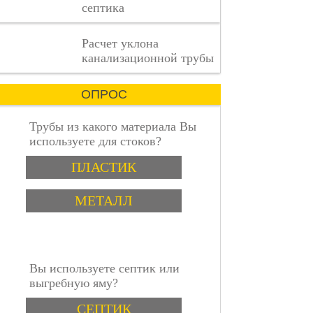
септика
каждая
деталь
имеет
пошаговая инструкция
Расчет уклона
значение.
канализационной трубы
ОПРОС
Трубы из какого материала Вы
используете для стоков?
Варианты
ПЛАСТИК
МЕТАЛЛ
Вы используете септик или
выгребную яму?
Варианты
СЕПТИК