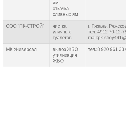
ям
откачка
сливных ям
ООО "ПК-СТРОЙ"
чистка
г. Рязань, Ряжское
уличных
тел.:4912 70-12-78
туалетов
mail:pk-stroy491@y
МК Универсал
вывоз ЖБО
тел.:8 920 961 33 0
утилизация
ЖБО