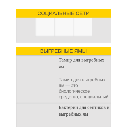
СОЦИАЛЬНЫЕ СЕТИ
ВЫГРЕБНЫЕ ЯМЫ
Тамир для выгребных
ям
Тамир для выгребных
ям — это
биологическое
средство, специальный
концентрат, который
Бактерии для септиков и
используется
выгребных ям