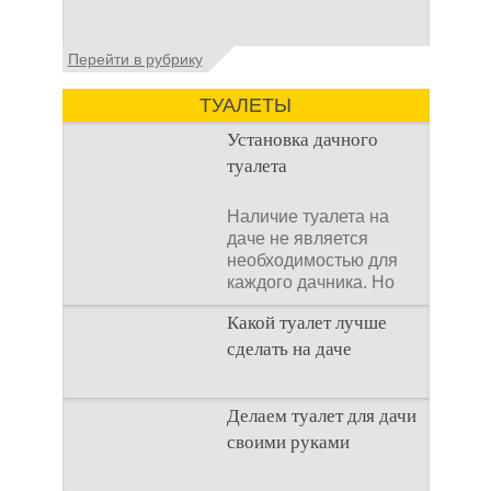
Установка септика Тверь - важнейший
Перейти в рубрику
аспект утилизации сточных вод в частных
домах и на загородных
ТУАЛЕТЫ
Установка дачного
туалета
Наличие туалета на
даче не является
необходимостью для
каждого дачника. Но
многие люди думают,
Какой туалет лучше
что
сделать на даче
Когда люди долгое
Делаем туалет для дачи
время прибывают на
своими руками
дачном участке, то им
приходится
подстраивать все