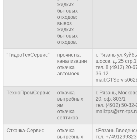
жидких
бытовых
отходов;
вывоз
жидких
бытовых
отходов.
"ГидроТехСервис"
прочистка
г. Рязань ул.Куйб
канализации
шоссе, д. 25 стр.17
откачка
тел.:8 (4912) 20-67
автомоек
36-12
mail:GTServis062@
ТехноПромСервис
откачка
г. Рязань, Московс
выгребных
20, оф. 803/1
ям
тел.:(4912) 50-32-2
откачка
mail:tps@rzn-tps.ru
септиков
Откачка-Сервис
откачка
г.Рязань,Введенска
выгребных
тел.:+7491299323