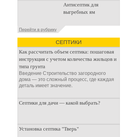
Очистка
Антисептик для
канализационного
выгребных ям
стока или выгребной
ямой всегда являлась
не самым приятным
Общие сведения об
Перейти в рубрику
аспектом
антисептиках
Антисептик для
СЕПТИКИ
выгребных ям – это
специальные
Как рассчитать объем септика: пошаговая
препараты, которые
инструкция с учетом количества жильцов и
типа грунта
Введение Строительство загородного
дома — это сложный процесс, где каждая
деталь имеет значение.
Септики для дачи — какой выбрать?
При строительстве дачи одной из
Установка септика "Тверь"
первоочередных задач становится
организация автономной канализации