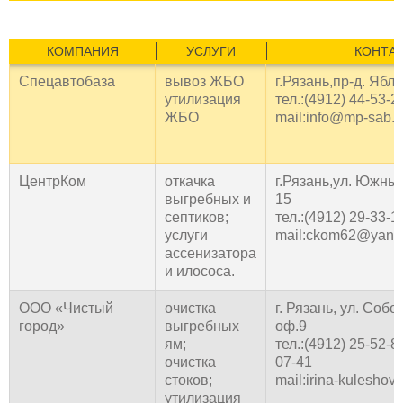
КОМПАНИЯ
УСЛУГИ
КОНТА
Спецавтобаза
вывоз ЖБО
г.Рязань,пр-д. Ябло
утилизация
тел.:(4912) 44-53-2
ЖБО
mail:info@mp-sab.r
ЦентрКом
откачка
г.Рязань,ул. Южный
выгребных и
15
септиков;
тел.:(4912) 29-33-1
услуги
mail:ckom62@yand
ассенизатора
и илососа.
ООО «Чистый
очистка
г. Рязань, ул. Собо
город»
выгребных
оф.9
ям;
тел.:(4912) 25-52-8
очистка
07-41
стоков;
mail:irina-kulesho
утилизация