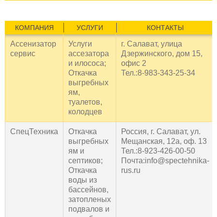
КОМПАНИЯ
УСЛУГИ
КОНТАКТЫ
Ассенизатор
Услуги
г. Салават, улица
сервис
ассезатора
Дзержинского, дом 15,
и илососа;
офис 2
Откачка
Тел.:8-983-343-25-34
выгребных
ям,
туалетов,
колодцев
СпецТехника
Откачка
Россия, г. Салават, ул.
выгребных
Мещанская, 12а, оф. 13
ям и
Тел.:8-923-426-00-50
септиков;
Почта:info@spectehnika-
Откачка
rus.ru
воды из
бассейнов,
затопленых
подвалов и