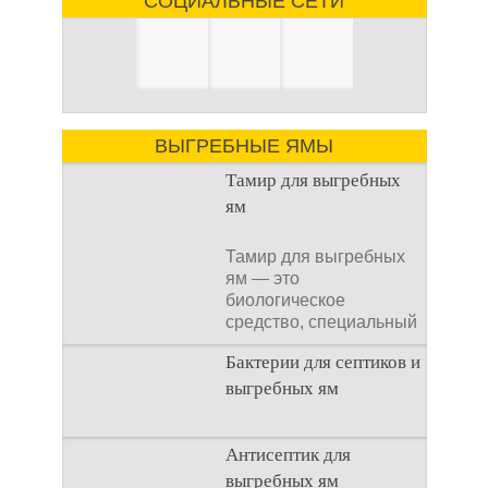
СОЦИАЛЬНЫЕ СЕТИ
ВЫГРЕБНЫЕ ЯМЫ
Тамир для выгребных
ям
Тамир для выгребных
ям — это
биологическое
средство, специальный
концентрат, который
Бактерии для септиков и
используется
выгребных ям
Очистка
Антисептик для
канализационного
выгребных ям
стока или выгребной