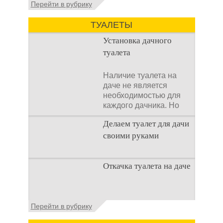
Перейти в рубрику
аспект утилизации сточных вод в частных
домах и на загородных
ТУАЛЕТЫ
Установка дачного
туалета
Наличие туалета на
даче не является
необходимостью для
каждого дачника. Но
многие люди думают,
Делаем туалет для дачи
что
своими руками
Туалеты для дачи – это
Откачка туалета на даче
устройства, с которых
начинается
благоустройство
дачного участка,
Туалет на даче – это
Перейти в рубрику
частного
первая постройка,
которая изначально