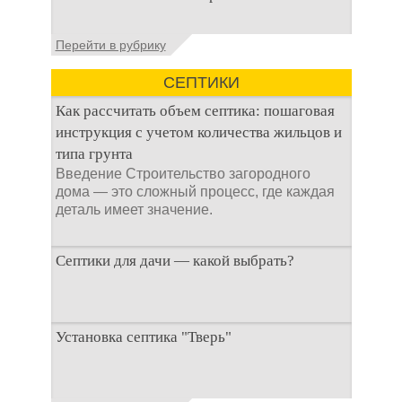
ямой всегда являлась
не самым приятным
Общие сведения об
Перейти в рубрику
аспектом
антисептиках
Антисептик для
СЕПТИКИ
выгребных ям – это
специальные
Как рассчитать объем септика: пошаговая
препараты, которые
инструкция с учетом количества жильцов и
типа грунта
Введение Строительство загородного
дома — это сложный процесс, где каждая
деталь имеет значение.
Септики для дачи — какой выбрать?
При строительстве дачи одной из
Установка септика "Тверь"
первоочередных задач становится
организация автономной канализации
Установка септика Тверь - важнейший