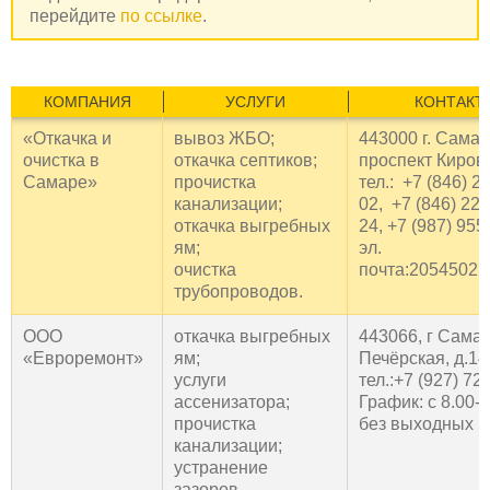
перейдите
по ссылке
.
КОМПАНИЯ
УСЛУГИ
КОНТАКТ
«Откачка и
вывоз ЖБО;
443000 г. Самар
очистка в
откачка септиков;
проспект Кирова
Самаре»
прочистка
тел.: +7 (846) 2
канализации;
02, +7 (846) 224
откачка выгребных
24, +7 (987) 955
ям;
эл.
очистка
почта:2054502@
трубопроводов.
ООО
откачка выгребных
443066, г Самар
«Евроремонт»
ям;
Печёрская, д.14
услуги
тел.:+7 (927) 72
ассенизатора;
График: с 8.00-2
прочистка
без выходных
канализации;
устранение
зазоров.