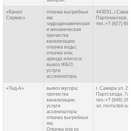
«Канал
откачка выгребных
443031, г.Самар
Сервис»
ям;
Партизанская, 
гидродинамическая
тел.:+7 (927) 69
и механическая
прочистка
канализации;
откачка воды;
откачка ила;
аренда илососа;
вывоз ЖБО;
услуги
ассенизатора.
«Тед-А»
вывоз мусора;
г. Самара ул. 22
прочистка
Партсъезда, 7а
канализации;
тел.:+7 (846) 26
услуги
эл. почта:ted-a
ассенизатора;
откачка выгребных
ям;
Откачка ила из