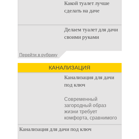
Какой туалет лучше
что
сделать на даче
Когда люди долгое
Делаем туалет для дачи
время прибывают на
своими руками
дачном участке, то им
приходится
подстраивать все
Туалеты для дачи – это
Перейти в рубрику
условия
устройства, с которых
начинается
КАНАЛИЗАЦИЯ
благоустройство
дачного участка,
Канализация для дачи
частного
под ключ
Современный
загородный образ
жизни требует
комфорта, сравнимого
с городским. Однако
Канализация для дачи под ключ
отсутствие
централизованных