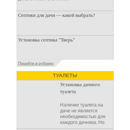
Септики для дачи — какой выбрать?
При строительстве дачи одной из
Установка септика "Тверь"
первоочередных задач становится
организация автономной канализации
Установка септика Тверь - важнейший
Перейти в рубрику
аспект утилизации сточных вод в частных
домах и на загородных
ТУАЛЕТЫ
Установка дачного
туалета
Наличие туалета на
даче не является
необходимостью для
каждого дачника. Но
многие люди думают,