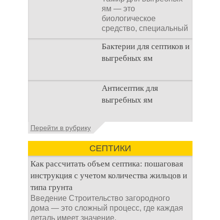
ям — это
биологическое
средство, специальный
концентрат, который
Бактерии для септиков и
используется
выгребных ям
Очистка
Антисептик для
канализационного
выгребных ям
стока или выгребной
ямой всегда являлась
не самым приятным
Общие сведения об
Перейти в рубрику
аспектом
антисептиках
Антисептик для
СЕПТИКИ
выгребных ям – это
специальные
Как рассчитать объем септика: пошаговая
препараты, которые
инструкция с учетом количества жильцов и
типа грунта
Введение Строительство загородного
дома — это сложный процесс, где каждая
деталь имеет значение.