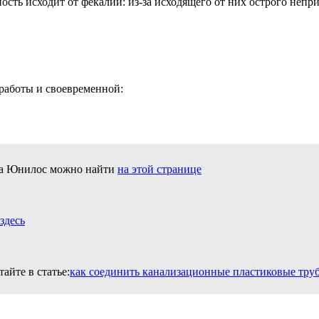
ость исходит от фекалий: из-за исходящего от них острого непр
работы и своевременной:
ка Юнилос можно найти
на этой странице
здесь
айте в статье:
как соединить канализационные пластиковые тру