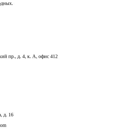
ходных.
й пр., д. 4, к. А, офис 412
, д. 16
com