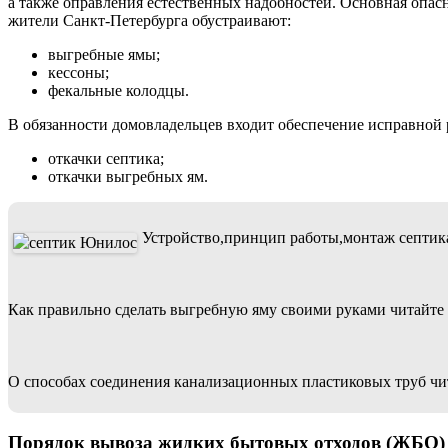
а также оправления естественных надобностей. Основная опасн
жители Санкт-Петербурга обустраивают:
выгребные ямы;
кессоны;
фекальные колодцы.
В обязанности домовладельцев входит обеспечение исправной 
откачки септика;
откачки выгребных ям.
Устройство,принцип работы,монтаж септи
Как правильно сделать выгребную яму своими руками читайте
О способах соединения канализационных пластиковых труб чит
Порядок вывоза жидких бытовых отходов (ЖБО)