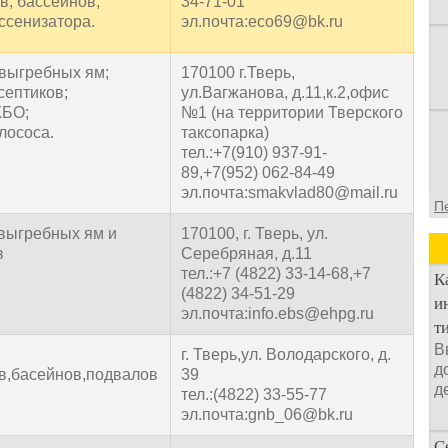
в, бассейнов;
34-71-01
ассенизатора.
эл.почта:eco69@bk.ru
 выгребных ям;
170100 г.Тверь,
септиков;
ул.Вагжанова, д.11,к.2,офис
ЖБО;
№1 (на территории Тверского
лососа.
таксопарка)
тел.:+7(910) 937-91-
89,+7(952) 062-84-49
эл.почта:smakvlad80@mail.ru
П
 выгребных ям и
170100, г. Тверь, ул.
в
Серебряная, д.11
тел.:+7 (4822) 33-14-68,+7
К
(4822) 34-51-29
и
эл.почта:info.ebs@ehpg.ru
т
В
г. Тверь,ул. Володарского, д.
д
в,басейнов,подвалов
39
д
тел.:(4822) 33-55-77
эл.почта:gnb_06@bk.ru
С