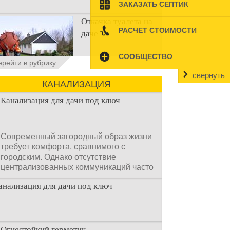
ЗАКАЗАТЬ СЕПТИК
Туалеты для дачи – это устройства, с
Откачка туалета на
которых начинается благоустройство
РАСЧЕТ СТОИМОСТИ
даче
дачного участка, частного
СООБЩЕСТВО
Туалет на даче – это
ерейти в рубрику
первая постройка,
свернуть
которая изначально
КАНАЛИЗАЦИЯ
строится на дачном
участке. Она может
Канализация для дачи под ключ
Современный загородный образ жизни
требует комфорта, сравнимого с
городским. Однако отсутствие
централизованных коммуникаций часто
становится главным препятствием.
анализация для дачи под ключ
Многие владельцы ошибочно полагают,
что установка очистных сооружений —
это сложный и длительный процесс,
требующий месяцев проектирования и
огромных вложений.
Огнестойкий герметик