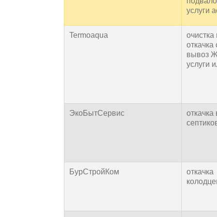
подвало
услуги 
Termoaqua
очистка
откачка 
вывоз 
услуги и
ЭкоБытСервис
откачка
септико
БурСтройКом
откачка
колодце