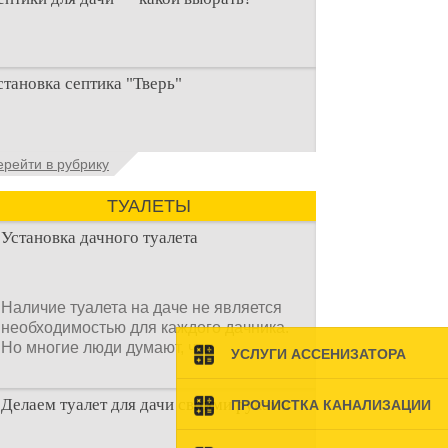
ри строительстве дачи одной из
становка септика "Тверь"
ервоочередных задач становится
рганизация автономной канализации
становка септика Тверь - важнейший
ерейти в рубрику
спект утилизации сточных вод в частных
омах и на загородных
ТУАЛЕТЫ
Установка дачного туалета
Наличие туалета на даче не является
необходимостью для каждого дачника.
Но многие люди думают, что
УСЛУГИ АССЕНИЗАТОРА
Делаем туалет для дачи своими руками
ПРОЧИСТКА КАНАЛИЗАЦИИ