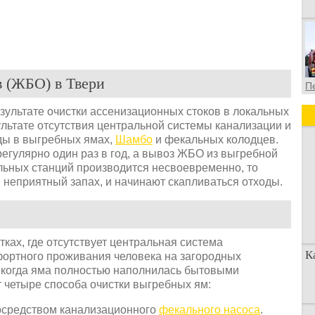
 (ЖБО) в Твери
П
ультате очистки ассенизационных стоков в локальных
зультате отсутствия центральной системы канализации и
ды в выгребных ямах,
Шамбо
и фекальных колодцев.
егулярно один раз в год, а вывоз ЖБО из выгребной
тельных станций производится несвоевременно, то
 неприятный запах, и начинают скапливаться отходы.
ках, где отсутствует центральная система
К
фортного проживания человека на загородных
, когда яма полностью наполнилась бытовыми
 четыре способа очистки выгребных ям:
осредством канализационного
фекального насоса
.