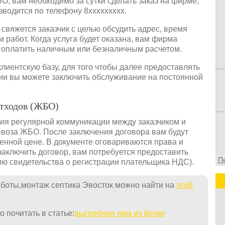
БО, вам необходимо за сутки сделать заказ на фирме,
в
зводится по телефону 8ххххххххх.
в
о
 свяжется заказчик с целью обсудить адрес, время
ф
работ. Когда услуга будет оказана, вам фирма
е оплатить наличным или безналичным расчетом.
лиентскую базу, для того чтобы далее предоставлять
ии вы можете заключить обслуживание на постоянной
отходов (ЖБО)
ия регулярной коммуникации между заказчиком и
ывоза ЖБО. После заключения договора вам будут
ленной цене. В документе оговариваются права и
 заключить договор, вам потребуется предоставить
П
ию свидетельства о регистрации плательщика НДС).
аботы,монтаж септика Эвосток можно найти на
этой
 почитать в статье:
выгребная яма из бочки