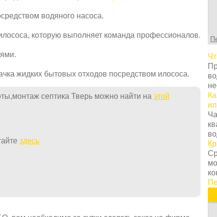
С
т
осредством водяного насоса.
г
ц
 илососа, которую выполняет команда профессионалов.
П
с
в
ями.
Чт
у
Пр
с
ачка жидких бытовых отходов посредством илососа.
во
т
не
о
Ка
оты,монтаж септика Тверь можно найти на
этой
Н
ил
т
Ча
о
кв
з
во
п
тайте
здесь
Кр
к
Ср
н
мо
К
ко
п
Пе
з
п
п
и