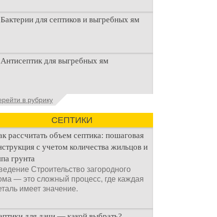
Бактерии для септиков и выгребных ям
Очистка канализационного стока или
Антисептик для выгребных ям
выгребной ямой всегда являлась не
самым приятным аспектом
Общие сведения об антисептиках
ерейти в рубрику
Антисептик для выгребных ям – это
специальные препараты, которые
СЕПТИКИ
ак рассчитать объем септика: пошаговая
нструкция с учетом количества жильцов и
ипа грунта
ведение Строительство загородного
ома — это сложный процесс, где каждая
еталь имеет значение.
ептики для дачи — какой выбрать?