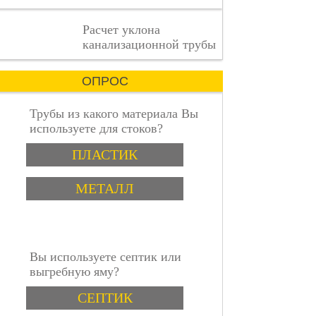
деталь
имеет
пошаговая инструкция
Расчет уклона
значение.
канализационной трубы
ОПРОС
Трубы из какого материала Вы
используете для стоков?
Варианты
ПЛАСТИК
МЕТАЛЛ
Вы используете септик или
выгребную яму?
Варианты
СЕПТИК