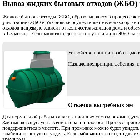
Вывоз жидких бытовых отходов (ЖБО) 
Жидкие бытовые отходы, ЖБО, образовываются в процессе жизн
утилизацию ЖБО в Ульяновске осуществляет несколько организ
отходов напрямую зависит от количества жильцов дома и объе
в 1-3 месяца. Если заключить договор по утилизации ЖБО на к
Устройство,принцип работы,мон
Назначение,принцип действия, и
Откачка выгребных ям
Для нормальной работы канализационных систем рекомендуетс
Заказываются услуги ассенизатора и и илососа. Процесс проис
поддерживаться в чистоте. При промывке можно будет увидеть
комбинированную ее модель. Если забиваются стоки, то для и
время года.