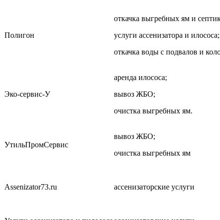
откачка выгребных ям и септик
Полигон
услуги ассенизатора и илососа;
откачка воды с подвалов и кол
аренда илососа;
Эко-сервис-У
вывоз ЖБО;
очистка выгребных ям.
вывоз ЖБО;
УтильПромСервис
очистка выгребных ям
Аssenizator73.ru
ассенизаторские услуги