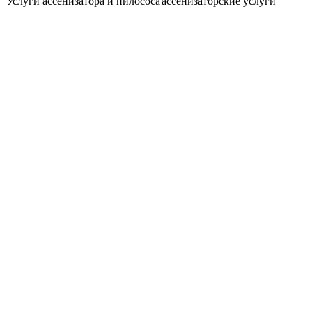
Услуги ассенизатора и пилососа
ассенизаторские услуги