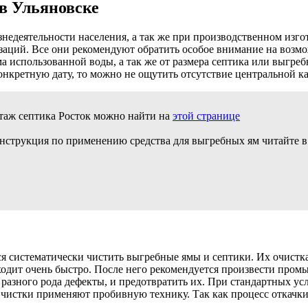
в Ульяновске
едеятельности населения, а так же при производственном изго
аций. Все они рекомендуют обратить особое внимание на возмож
ма использованной воды, а так же от размера септика или выгр
онкретную дату, то можно не ощутить отсутствие центральной к
таж септика Росток можно найти на
этой странице
нструкция по применению средства для выгребных ям читайте в 
я систематически чистить выгребные ямы и септики. Их очистк
ходит очень быстро. После него рекомендуется произвести пром
 разного рода дефекты, и предотвратить их. При стандартных 
х чистки применяют пробивную технику. Так как процесс откачк