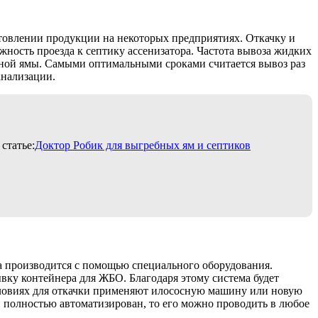
товлении продукции на некоторых предприятиях. Откачку и
ность проезда к септику ассенизатора. Частота вывоза жидких
ебной ямы. Самыми оптимальными сроками считается вывоз раз
анализации.
статье:
Доктор Робик для выгребных ям и септиков
а производится с помощью специального оборудования.
ывку контейнера для ЖБО. Благодаря этому система будет
условиях для откачки применяют илососную машину или новую
и полностью автоматизирован, то его можно проводить в любое