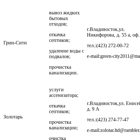
вывоз жидких
бытовых
отходов;
г.Владивосток,ул.
откачка
Никифорова, д. 55 а, оф.
септиков;
Грин-Сити
тел.:(423) 272-00-72
удаление воды с
e-mail:green-city2011@mai
подвалов;
прочистка
канализации.
услуги
ассенизатора;
г.Владивосток,ул. Енисе
откачка
д. 9 А
септиков;
Золотарь
тел.:(423) 274-77-47
прочистка
канализации;
e-mail:zolotar.ltd@rambler
очистка