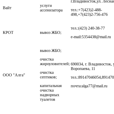
г.Владивосток,ул. Лесная
услуги
Вайт
тел.:+7(423)2-488-
ассенизатора
498,+7(423)2-756-476
тел.:(423) 240-38-77
КРОТ
вывоз ЖБО;
e-mail:5354438@mail.ru
вывоз ЖБО;
очистка
жироуловителей;
690034, г. Владивосток, 
Воропаева, 11
очистка
ООО "Алга"
септиков;
тел.:89147046054,89147
капитальная
почта:alga77@mail.ru
очистка
надворных
туалетов