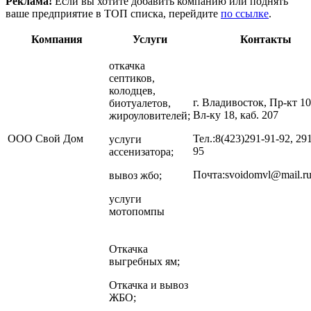
Реклама!
Если вы хотите добавить компанию или поднять
ваше предприятие в ТОП списка, перейдите
по ссылке
.
Компания
Услуги
Контакты
откачка
септиков,
колодцев,
г. Владивосток, Пр-кт 1
биотуалетов,
Вл-ку 18, каб. 207
жироуловителей;
ООО Свой Дом
Тел.:8(423)291-91-92, 29
услуги
95
ассенизатора;
Почта:svoidomvl@mail.r
вывоз жбо;
услуги
мотопомпы
Откачка
выгребных ям;
Откачка и вывоз
ЖБО;