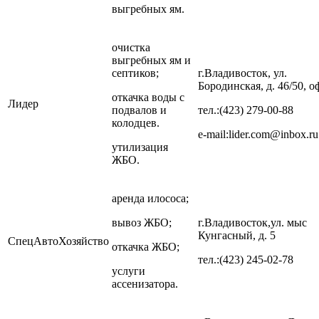
выгребных ям.
очистка
выгребных ям и
септиков;
г.Владивосток, ул.
Бородинская, д. 46/50, о
откачка воды с
Лидер
подвалов и
тел.:(423) 279-00-88
колодцев.
e-mail:lider.com@inbox.ru
утилизация
ЖБО.
аренда илососа;
вывоз ЖБО;
г.Владивосток,ул. мыс
Кунгасный, д. 5
СпецАвтоХозяйство
откачка ЖБО;
тел.:(423) 245-02-78
услуги
ассенизатора.