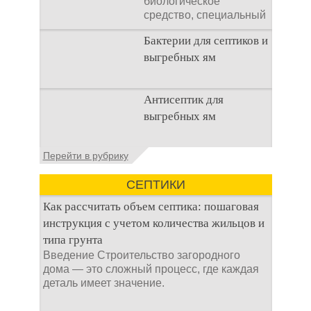
биологическое
средство, специальный
концентрат, который
Бактерии для септиков и
используется
выгребных ям
Очистка
Антисептик для
канализационного
выгребных ям
стока или выгребной
ямой всегда являлась
не самым приятным
Общие сведения об
Перейти в рубрику
аспектом
антисептиках
Антисептик для
СЕПТИКИ
выгребных ям – это
специальные
Как рассчитать объем септика: пошаговая
препараты, которые
инструкция с учетом количества жильцов и
типа грунта
Введение Строительство загородного
дома — это сложный процесс, где каждая
деталь имеет значение.