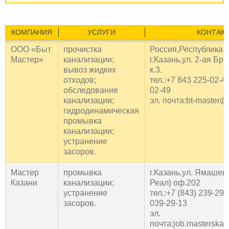
КОМПАНИЯ
УСЛУГИ
КОНТАК
ООО «Быт
прочистка
Россия,Республика Т
Мастер»
канализации;
г.Казань,ул. 2-ая Бри
вывоз жидких
к.3.
отходов;
тел.:+7 843 225-02-4
обследование
02-49
канализации;
эл. почта:bt-master@
гидродинамическая
промывка
канализации;
устранение
засоров.
Мастер
промывка
г.Казань,ул. Ямашева
Казани
канализации;
Реал) оф.202
устранение
тел.:+7 (843) 239-29-
засоров.
039-29-13
эл.
почта:job.masterska