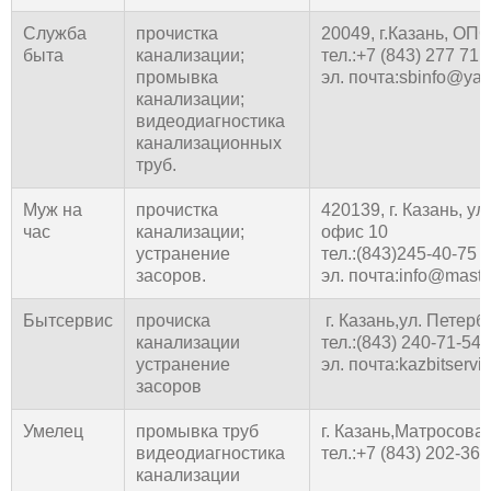
Служба
прочистка
20049, г.Казань, ОПС
быта
канализации;
тел.:+7 (843) 277 71 
промывка
эл. почта:sbinfo@yan
канализации;
видеодиагностика
канализационных
труб.
Муж на
прочистка
420139, г. Казань, ул
час
канализации;
офис 10
устранение
тел.:(843)245-40-75
засоров.
эл. почта:info@maste
Бытсервис
прочиска
г. Казань,ул. Петербу
канализации
тел.:(843) 240-71-54
устранение
эл. почта:kazbitservi
засоров
Умелец
промывка труб
г. Казань,Матросова, 
видеодиагностика
тел.:+7 (843) 202-36-
канализации