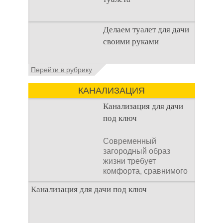
Наличие туалета на
Делаем туалет для дачи
даче не является
своими руками
необходимостью для
каждого дачника. Но
многие люди думают,
Туалеты для дачи – это
Перейти в рубрику
что
устройства, с которых
начинается
КАНАЛИЗАЦИЯ
благоустройство
дачного участка,
Канализация для дачи
частного
под ключ
Современный
загородный образ
жизни требует
комфорта, сравнимого
с городским. Однако
Канализация для дачи под ключ
отсутствие
централизованных
коммуникаций часто
становится главным