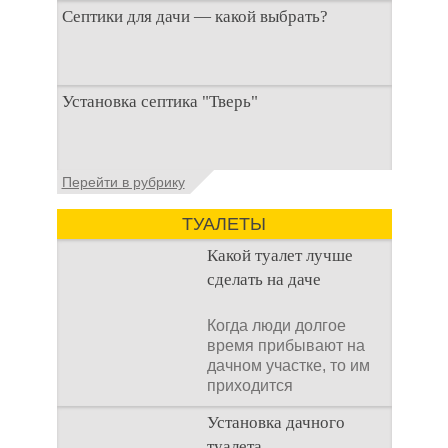
Септики для дачи — какой выбрать?
При строительстве дачи одной из
Установка септика "Тверь"
первоочередных задач становится
организация автономной канализации
Установка септика Тверь - важнейший
Перейти в рубрику
аспект утилизации сточных вод в частных
домах и на загородных
ТУАЛЕТЫ
Какой туалет лучше
сделать на даче
Когда люди долгое
время прибывают на
дачном участке, то им
приходится
подстраивать все
Установка дачного
условия
туалета