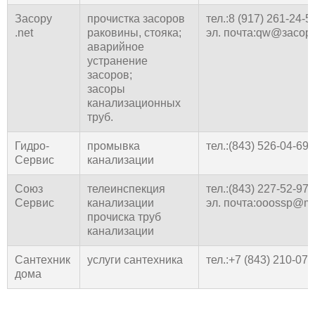
Засору
прочистка засоров
тел.:8 (917) 261-24-5
.net
раковины, стояка;
эл. почта:qw@засору
аварийное
устранение
засоров;
засоры
канализационных
труб.
Гидро-
промывка
тел.:(843) 526-04-69
Сервис
канализации
Союз
телеинспекция
тел.:(843) 227-52-97
Сервис
канализации
эл. почта:ooossp@ma
прочиска труб
канализации
Сантехник
услуги сантехника
тел.:+7 (843) 210-07-
дома