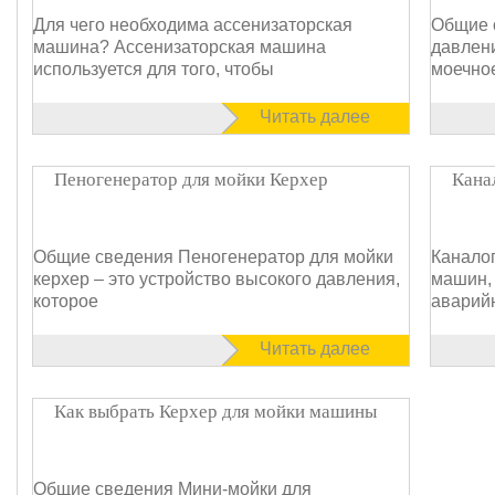
Для чего необходима ассенизаторская
Общие 
машина? Ассенизаторская машина
давлени
используется для того, чтобы
моечно
Читать далее
Пеногенератор для мойки Керхер
Кана
Общие сведения Пеногенератор для мойки
Канало
керхер – это устройство высокого давления,
машин,
которое
аварийн
Читать далее
Как выбрать Керхер для мойки машины
Общие сведения Мини-мойки для