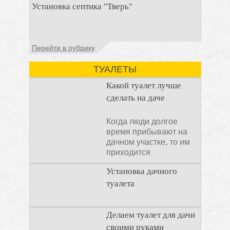
Установка септика "Тверь"
первоочередных задач становится
организация автономной канализации
Установка септика Тверь - важнейший
Перейти в рубрику
аспект утилизации сточных вод в частных
домах и на загородных
ТУАЛЕТЫ
Какой туалет лучше
сделать на даче
Когда люди долгое
время прибывают на
дачном участке, то им
приходится
подстраивать все
Установка дачного
условия
туалета
Наличие туалета на
Делаем туалет для дачи
даче не является
своими руками
необходимостью для