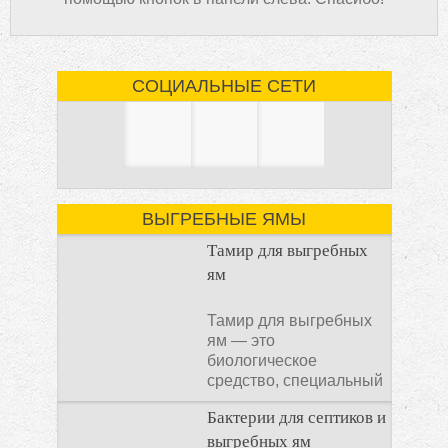
СОЦИАЛЬНЫЕ СЕТИ
ВЫГРЕБНЫЕ ЯМЫ
Тамир для выгребных
ям
Тамир для выгребных
ям — это
биологическое
средство, специальный
концентрат, который
Бактерии для септиков и
используется
выгребных ям