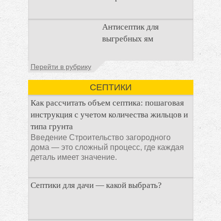
Очистка
Антисептик для
канализационного
выгребных ям
стока или выгребной
ямой всегда являлась
не самым приятным
Общие сведения об
Перейти в рубрику
аспектом
антисептиках
Антисептик для
СЕПТИКИ
выгребных ям – это
специальные
Как рассчитать объем септика: пошаговая
препараты, которые
инструкция с учетом количества жильцов и
типа грунта
Введение Строительство загородного
дома — это сложный процесс, где каждая
деталь имеет значение.
Септики для дачи — какой выбрать?
При строительстве дачи одной из