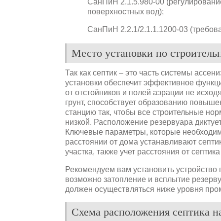
СанПиН 2.1.5.980-00 (регулировани
поверхностных вод);
СанПиН 2.2.1/2.1.1.1200-03 (требов
Место установки по строител
Так как септик – это часть системы ассен
установки обеспечит эффективное функц
от отстойников и полей аэрации не исход
грунт, способствует образованию повыше
станцию так, чтобы все строительные но
низкой. Расположение резервуара дикту
Ключевые параметры, которые необходимо 
расстоянии от дома устанавливают септик
участка, также учет расстояния от септи
Рекомендуем вам установить устройство 
возможно затопление и всплытие резерву
должен осуществляться ниже уровня про
Схема расположения септика на