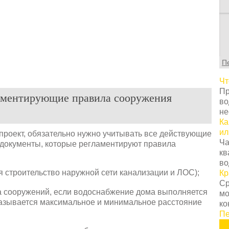
С
т
г
ц
П
с
в
Чт
у
Пр
с
аментирующие правила сооружения
во
т
не
о
Ка
Н
ил
 проект, обязательно нужно учитывать все действующие
т
Ча
документы, которые регламентируют правила
о
кв
з
во
п
я строительство наружной сети канализации и ЛОС);
Кр
к
Ср
н
а сооружений, если водоснабжение дома выполняется
мо
К
казывается максимальное и минимальное расстояние
ко
п
Пе
з
п