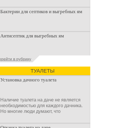
Бактерии для септиков и выгребных ям
Очистка канализационного стока или
Антисептик для выгребных ям
выгребной ямой всегда являлась не
самым приятным аспектом
Общие сведения об антисептиках
ерейти в рубрику
Антисептик для выгребных ям – это
специальные препараты, которые
ТУАЛЕТЫ
Установка дачного туалета
Наличие туалета на даче не является
необходимостью для каждого дачника.
Но многие люди думают, что
Откачка туалета на даче