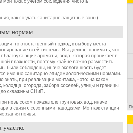
е монтажа с учетом соблюдения чистоты
п
и
в
ания, как создать санитарно-защитные зоны).
в
о
ьным нормам
ф
изации, то ответственный подход к выбору места
ионирование всей системы. Вы должны понимать, что
ят благоухающие ароматы, вода, которая проникает в
нной влажности, поэтому крайне важно разместить
рмы были соблюдены, иначе экологичность будет
ется именно санитарно-эпидемиологическими нормами.
знать, при реализации монтажа, - это: на каком
, колодца, огорода, забора соседей, улицы и границы
ка до скважины СНиП.
при невысоком показателе грунтовых вод, иначе
П
ара в связи с сезонными паводками. Монтаж станции
мерзания почвы.
 участке