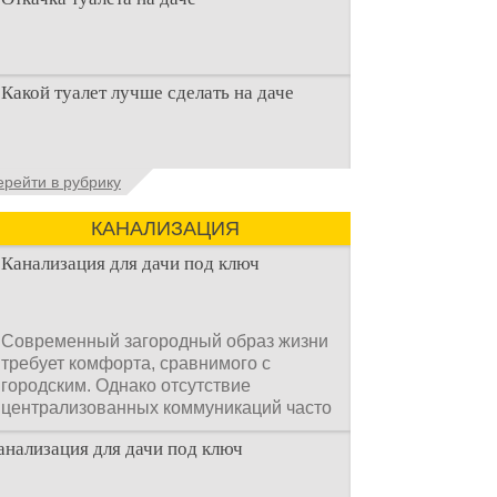
Туалет на даче – это первая постройка,
Какой туалет лучше сделать на даче
которая изначально строится на дачном
участке. Она может
Когда люди долгое время прибывают на
ерейти в рубрику
дачном участке, то им приходится
подстраивать все условия
КАНАЛИЗАЦИЯ
Канализация для дачи под ключ
Современный загородный образ жизни
требует комфорта, сравнимого с
городским. Однако отсутствие
централизованных коммуникаций часто
становится главным препятствием.
анализация для дачи под ключ
Многие владельцы ошибочно полагают,
что установка очистных сооружений —
это сложный и длительный процесс,