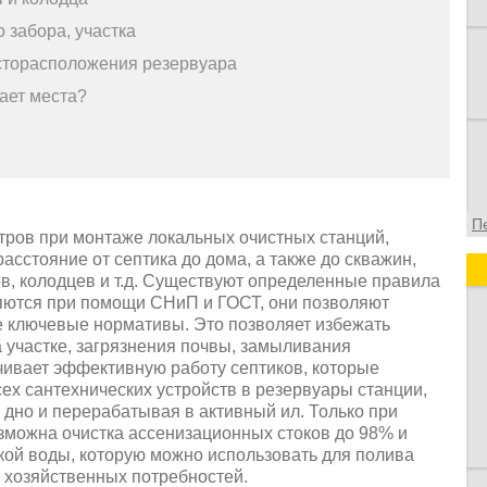
 забора, участка
сторасположения резервуара
тает места?
П
тров при монтаже локальных очистных станций,
расстояние от септика до дома, а также до скважин,
ов, колодцев и т.д. Существуют определенные правила
ляются при помощи СНиП и ГОСТ, они позволяют
е ключевые нормативы. Это позволяет избежать
 участке, загрязнения почвы, замыливания
чивает эффективную работу септиков, которые
ех сантехнических устройств в резервуары станции,
 дно и перерабатывая в активный ил. Только при
зможна очистка ассенизационных стоков до 98% и
ской воды, которую можно использовать для полива
х хозяйственных потребностей.