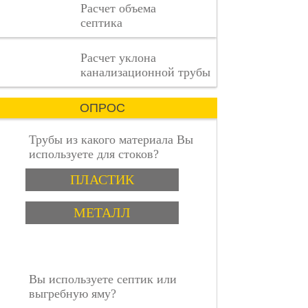
Расчет объема
где
септика
каждая
деталь
имеет
пошаговая инструкция
Расчет уклона
значение.
канализационной трубы
ОПРОС
Трубы из какого материала Вы
используете для стоков?
Варианты
ПЛАСТИК
МЕТАЛЛ
Вы используете септик или
выгребную яму?