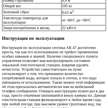
Размер горловины
0,9 м
Общий вес
105 кг
3
Залповый сброс
0,63 м
Амплитуда температур для
от -60ᵒС до +60ᵒС
эксплуатации
Энергопотребление в месяц
22 кВт/ч
Инструкция по эксплуатации
Инструкция по эксплуатации септика АК 47 достаточно
проста, так как его использование не требует применения
особых навыков и знаний. Наличие специального пункта
управления позволяет вам контролировать состояние
локальной очистительной станции, вовремя удалять
нечистоты. Устройство самостоятельно на пульт
сигнализирует о том, что превышено количество
потребляемой воды, которое попало в септик, и что надо
уменьшить ее использование. Также можно чтоб информация
об этом присылалась автоматически вам на мобильный
телефон сообщением. Очищать конструкцию нужно раз в два
года, просто откачивая скопившийся внизу камеры ил. Данная
очистительная станция функционирует в любое время года,
при любой погоде, при высоком уровне грунтовых вод, так