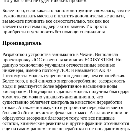
что у вас с ней не будет никаких проблем.
Более того, если какая-то часть конструкции сломалась, вам не
нужно вызывать мастера и платить дополнительные деньги,
вы можете починить все самостоятельно, так как все
элементы системы подвергаются замене. Их просто
приобрести и установить без помощи специалиста.
Производитель
Разработкой устройства занимались в Чехии. Выполняла
проектировку ЛОС известная компания ECOSYSTEM. Но
данную технологию улучшили отечественные военные
инженеры, именно поэтому ЛОС и называется АК 47.
Поэтому эта модель существенно дешевле, чем европейская.
Более того, в ней снижено энергопотребление, засоряемость
воды и реализуется более эффективное насыщение воды
кислородом. Популярность данная модель получила благодаря
тому, что ею можно управлять дистанционно, что
существенно облегчает контроль за качеством переработки
стоков. А также потому, что в устройстве перерабатывается
большой объем нечистот, фекальных масс. А главное в нем не
образуются засорения благодаря тому, что все пищевые
остатки, химические реактивы и другие фракции отсеиваются
еще на самом раннем этапе переработки и не попадают внутрь