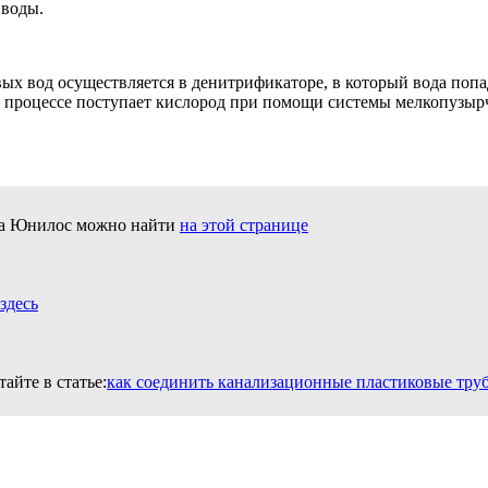
 воды.
ых вод осуществляется в денитрификаторе, в который вода попа
м процессе поступает кислород при помощи системы мелкопузырч
ка Юнилос можно найти
на этой странице
здесь
айте в статье:
как соединить канализационные пластиковые тру