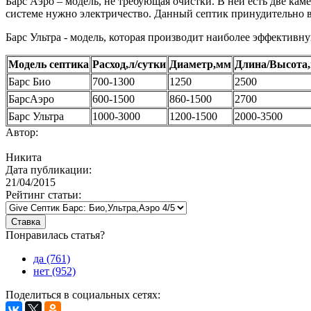
Барс Аэро – модель, не требующая очистки. В ней есть две кам
системе нужно электричество. Данный септик принудительно 
Барс Ультра - модель, которая производит наиболее эффективн
Модель септика
Расход,л/сутки
Диаметр,мм
Длина/Высота
Барс Био
700-1300
1250
2500
БарсАэро
600-1500
860-1500
2700
Барс Ультра
1000-3000
1200-1500
2000-3500
Автор:
Никита
Дата публикации:
21/04/2015
Рейтинг статьи:
Понравилась статья?
да (761)
нет (952)
Поделиться в социальных сетях: