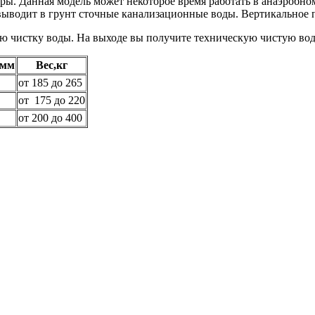
еры. Данная модель может некоторое время работать в анаэробном
выводит в грунт сточные канализационные воды. Вертикальное 
ую чистку воды. На выходе вы получите техническую чистую вод
,мм
Вес,кг
от 185 до 265
от 175 до 220
от 200 до 400