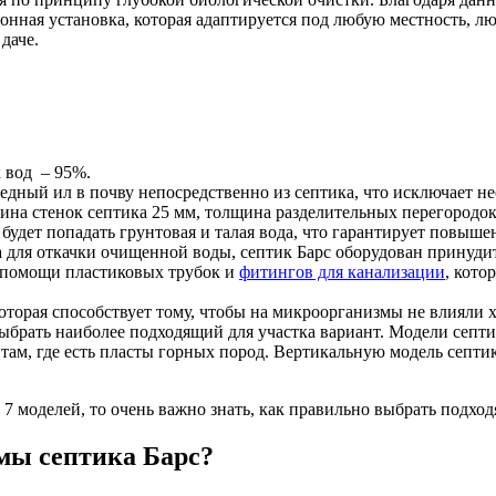
онная установка, которая адаптируется под любую местность, 
даче.
 вод – 95%.
редный ил в почву непосредственно из септика, что исключает 
на стенок септика 25 мм, толщина разделительных перегородок 
будет попадать грунтовая и талая вода, что гарантирует повыш
а для откачки очищенной воды, септик Барс оборудован принуд
и помощи пластиковых трубок и
фитингов для канализации
, кото
оторая способствует тому, чтобы на микроорганизмы не влияли
ыбрать наиболее подходящий для участка вариант. Модели септи
 там, где есть пласты горных пород. Вертикальную модель септик
 7 моделей, то очень важно знать, как правильно выбрать подхо
мы септика Барс?