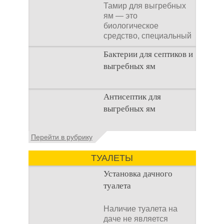
Тамир для выгребных
ям — это
биологическое
средство, специальный
концентрат, который
Бактерии для септиков и
используется
выгребных ям
Очистка
Антисептик для
канализационного
выгребных ям
стока или выгребной
ямой всегда являлась
не самым приятным
Общие сведения об
Перейти в рубрику
аспектом
антисептиках
Антисептик для
ТУАЛЕТЫ
выгребных ям – это
специальные
Установка дачного
препараты, которые
туалета
Наличие туалета на
даче не является