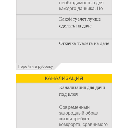
необходимостью для
каждого дачника. Но
многие люди думают,
Какой туалет лучше
что
сделать на даче
Когда люди долгое
Откачка туалета на даче
время прибывают на
дачном участке, то им
приходится
подстраивать все
Туалет на даче – это
Перейти в рубрику
условия
первая постройка,
которая изначально
КАНАЛИЗАЦИЯ
строится на дачном
участке. Она может
Канализация для дачи
под ключ
Современный
загородный образ
жизни требует
комфорта, сравнимого