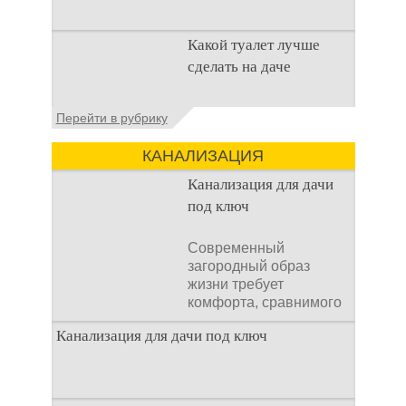
Туалеты для дачи – это
Какой туалет лучше
устройства, с которых
сделать на даче
начинается
благоустройство
дачного участка,
Когда люди долгое
Перейти в рубрику
частного
время прибывают на
дачном участке, то им
КАНАЛИЗАЦИЯ
приходится
подстраивать все
Канализация для дачи
условия
под ключ
Современный
загородный образ
жизни требует
комфорта, сравнимого
с городским. Однако
Канализация для дачи под ключ
отсутствие
централизованных
коммуникаций часто
становится главным