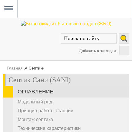
Главная
Вывоз ЖБО
Прочистка канализации
Уборка снега
Услуги сантехника
О проекте
MENU
Добавить в закладки:
Главная
Септики
Септик Сани (SANI)
ОГЛАВЛЕНИЕ
Модельный ряд
Принцип работы станции
Монтаж септика
Технические характеристики