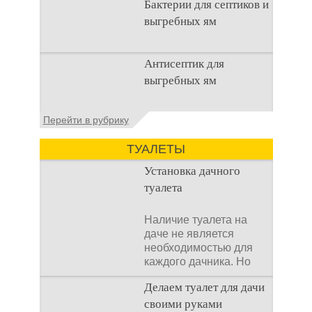
Бактерии для септиков и
используется
выгребных ям
Очистка
Антисептик для
канализационного
выгребных ям
стока или выгребной
ямой всегда являлась
не самым приятным
Общие сведения об
Перейти в рубрику
аспектом
антисептиках
Антисептик для
ТУАЛЕТЫ
выгребных ям – это
специальные
Установка дачного
препараты, которые
туалета
Наличие туалета на
даче не является
необходимостью для
каждого дачника. Но
многие люди думают,
Делаем туалет для дачи
что
своими руками