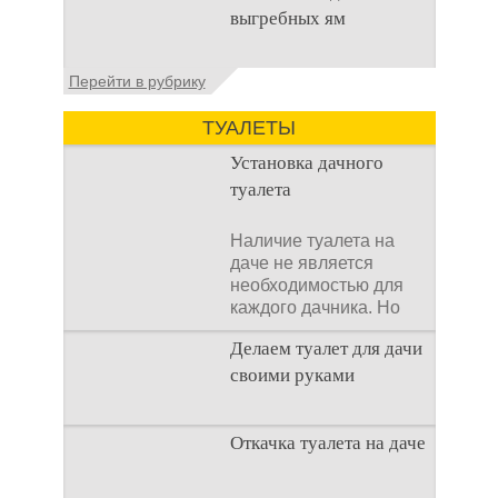
выгребных ям
стока или выгребной
ямой всегда являлась
не самым приятным
Общие сведения об
Перейти в рубрику
аспектом
антисептиках
Антисептик для
ТУАЛЕТЫ
выгребных ям – это
специальные
Установка дачного
препараты, которые
туалета
Наличие туалета на
даче не является
необходимостью для
каждого дачника. Но
многие люди думают,
Делаем туалет для дачи
что
своими руками
Туалеты для дачи – это
Откачка туалета на даче
устройства, с которых
начинается
благоустройство