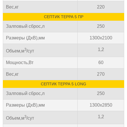
Вес,кг
220
СЕПТИК ТЕРРА 5 ПР
Залповый сброс,л
250
Размеры (ДхВ),мм
1300х2100
1,2
3
Объем,м
/сут
Мощность,Вт
60
Вес,кг
270
СЕПТИК ТЕРРА 5 LONG
Залповый сброс,л
250
Размеры (ДхВ),мм
1300х2850
1,2
3
Объем,м
/сут