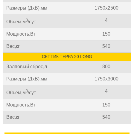
Размеры (ДхВ),мм
1750х2500
4
3
Объем,м
/сут
Мощность,Вт
150
Вес,кг
540
СЕПТИК ТЕРРА 20 LONG
Залповый сброс,л
800
Размеры (ДхВ),мм
1750х3000
4
3
Объем,м
/сут
Мощность,Вт
150
Вес,кг
540