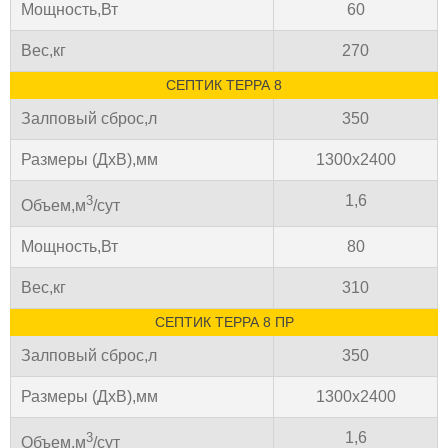
Мощность,Вт
60
Вес,кг
270
СЕПТИК ТЕРРА 8
Залповый сброс,л
350
Размеры (ДхВ),мм
1300х2400
1,6
3
Объем,м
/сут
Мощность,Вт
80
Вес,кг
310
СЕПТИК ТЕРРА 8 ПР
Залповый сброс,л
350
Размеры (ДхВ),мм
1300х2400
1,6
3
Объем,м
/сут