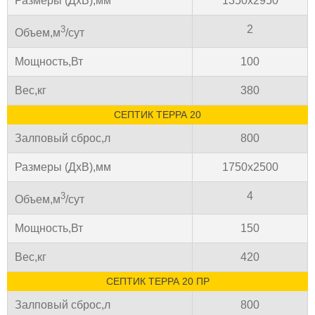
Размеры (ДхВ),мм
1350х2950
2
3
Объем,м
/сут
Мощность,Вт
100
Вес,кг
380
СЕПТИК ТЕРРА 20
Залповый сброс,л
800
Размеры (ДхВ),мм
1750х2500
4
3
Объем,м
/сут
Мощность,Вт
150
Вес,кг
420
СЕПТИК ТЕРРА 20 ПР
Залповый сброс,л
800