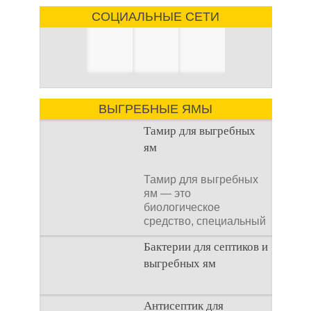
СОЦИАЛЬНЫЕ СЕТИ
ВЫГРЕБНЫЕ ЯМЫ
Тамир для выгребных
ям
Тамир для выгребных
ям — это
биологическое
средство, специальный
концентрат, который
Бактерии для септиков и
используется
выгребных ям
Очистка
Антисептик для
канализационного