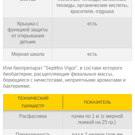
тензиды, органические кислоты,
красители, отдушка
Крышка с
есть
функцией защиты
от открывания
детьми
Мерная шкала
есть
Или биопрепарат "Septifos Vigor", в составе которого
биобактерии, расщепляющие фекальные массы,
борющиеся с нечистотами, неприятными ароматами и
бактериями.
ТЕХНИЧЕСКИЙ
ПОКАЗАТЕЛЬ
ПАРАМЕТР
Расфасовка
пачки по 1 кг (с мерной
ложкой на 25 гр.)
Периодичность
раз в 2 недели (для ям