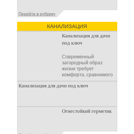
Установка септика Тверь - важнейший
Перейти в рубрику
аспект утилизации сточных вод в частных
домах и на загородных
КАНАЛИЗАЦИЯ
Канализация для дачи
под ключ
Современный
загородный образ
жизни требует
комфорта, сравнимого
с городским. Однако
Канализация для дачи под ключ
отсутствие
централизованных
коммуникаций часто
становится главным
препятствием. Многие
Огнестойкий герметик
Современный загородный образ жизни
владельцы ошибочно
требует комфорта, сравнимого с
полагают, что установка
городским. Однако отсутствие
очистных сооружений
централизованных коммуникаций часто
Огнестойкий герметик –