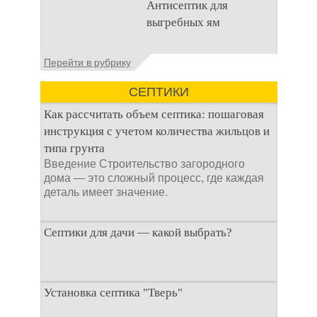
Антисептик для
канализационного
выгребных ям
стока или выгребной
ямой всегда являлась
не самым приятным
Общие сведения об
Перейти в рубрику
аспектом
антисептиках
Антисептик для
СЕПТИКИ
выгребных ям – это
специальные
Как рассчитать объем септика: пошаговая
препараты, которые
инструкция с учетом количества жильцов и
типа грунта
Введение Строительство загородного
дома — это сложный процесс, где каждая
деталь имеет значение.
Септики для дачи — какой выбрать?
При строительстве дачи одной из
Установка септика "Тверь"
первоочередных задач становится
организация автономной канализации