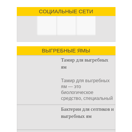
СОЦИАЛЬНЫЕ СЕТИ
ВЫГРЕБНЫЕ ЯМЫ
Тамир для выгребных
ям
Тамир для выгребных
ям — это
биологическое
средство, специальный
концентрат, который
Бактерии для септиков и
используется
выгребных ям
Очистка