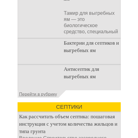
Тамир для выгребных
ям — это
биологическое
средство, специальный
концентрат, который
Бактерии для септиков и
используется
выгребных ям
Очистка
Антисептик для
канализационного
выгребных ям
стока или выгребной
ямой всегда являлась
не самым приятным
Общие сведения об
Перейти в рубрику
аспектом
антисептиках
Антисептик для
СЕПТИКИ
выгребных ям – это
специальные
Как рассчитать объем септика: пошаговая
препараты, которые
инструкция с учетом количества жильцов и
типа грунта