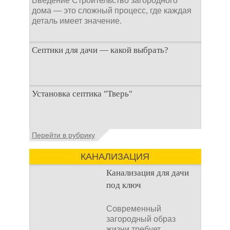
Введение Строительство загородного
дома — это сложный процесс, где каждая
деталь имеет значение.
Септики для дачи — какой выбрать?
При строительстве дачи одной из
Установка септика "Тверь"
первоочередных задач становится
организация автономной канализации
Установка септика Тверь - важнейший
Перейти в рубрику
аспект утилизации сточных вод в частных
домах и на загородных
КАНАЛИЗАЦИЯ
Канализация для дачи
под ключ
Современный
загородный образ
жизни требует