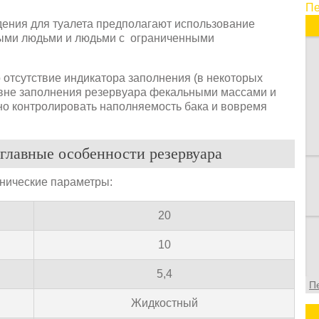
Пе
п
дения для туалета предполагают использование
и
лыми людьми и людьми с ограниченными
в
в
о
 отсутствие индикатора заполнения (в некоторых
ф
овне заполнения резервуара фекальными массами и
но контролировать наполняемость бака и вовремя
главные особенности резервуара
хнические параметры:
20
10
5,4
П
Жидкостный