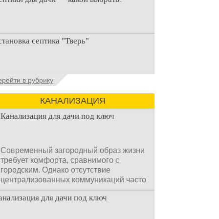
ри строительстве дачи одной из
становка септика "Тверь"
ервоочередных задач становится
рганизация автономной канализации
становка септика Тверь - важнейший
ерейти в рубрику
спект утилизации сточных вод в частных
омах и на загородных
КАНАЛИЗАЦИЯ
Канализация для дачи под ключ
Современный загородный образ жизни
требует комфорта, сравнимого с
городским. Однако отсутствие
централизованных коммуникаций часто
становится главным препятствием.
анализация для дачи под ключ
Многие владельцы ошибочно полагают,
что установка очистных сооружений —
это сложный и длительный процесс,