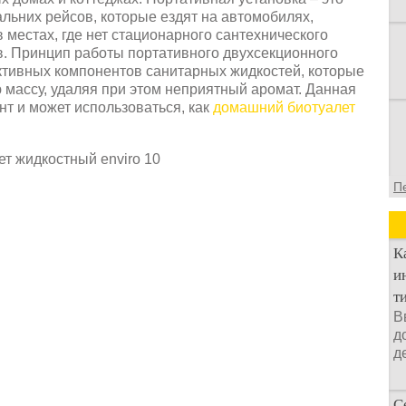
льних рейсов, которые ездят на автомобилях,
 местах, где нет стационарного сантехнического
ов. Принцип работы портативного двухсекционного
активных компонентов санитарных жидкостей, которые
массу, удаляя при этом неприятный аромат. Данная
нт и может использоваться, как
домашний биотуалет
П
К
и
т
В
д
д
С