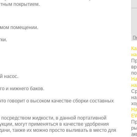
итным покрытием.
С
т
г
емом помещении.
ц
П
с
ки.
в
Ка
у
на
с
Пр
т
вр
о
по
Н
й насос.
На
т
на
о
го и нижнего баков.
Ср
з
на
п
что говорит о высоком качестве сборки составных
хо
к
На
н
EW
посредством жидкости, в данной портативной
К
Пр
кции, могут применяться в качестве удобрения
п
ры
дачи, также их можно просто выливать в место для
з
ак
п