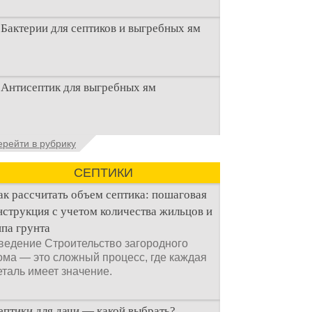
Бактерии для септиков и выгребных ям
Очистка канализационного стока или
Антисептик для выгребных ям
выгребной ямой всегда являлась не
самым приятным аспектом
Общие сведения об антисептиках
ерейти в рубрику
Антисептик для выгребных ям – это
специальные препараты, которые
СЕПТИКИ
ак рассчитать объем септика: пошаговая
нструкция с учетом количества жильцов и
ипа грунта
ведение Строительство загородного
ома — это сложный процесс, где каждая
еталь имеет значение.
ептики для дачи — какой выбрать?