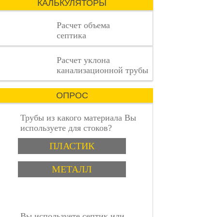
КАЛЬКУЛЯТОРЫ
сложный
процесс,
Расчет объема
где
септика
каждая
деталь
имеет
пошаговая инструкция
Расчет уклона
значение.
канализационной трубы
ОПРОС
Трубы из какого материала Вы
используете для стоков?
Варианты
ПЛАСТИК
МЕТАЛЛ
Вы используете септик или