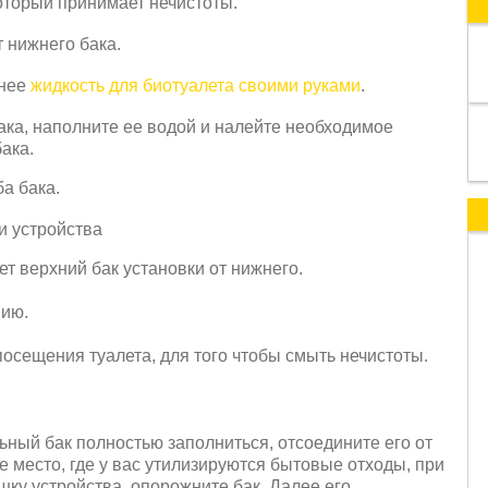
который принимает нечистоты.
 нижнего бака.
 нее
жидкость для биотуалета своими руками
.
ака, наполните ее водой и налейте необходимое
ака.
а бака.
и устройства
т верхний бак установки от нижнего.
нию.
осещения туалета, для того чтобы смыть нечистоты.
ный бак полностью заполниться, отсоедините его от
е место, где у вас утилизируются бытовые отходы, при
ку устройства, опорожните бак. Далее его