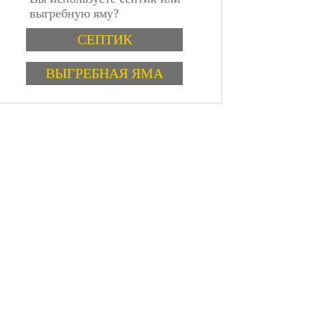
выгребную яму?
Варианты
СЕПТИК
ВЫГРЕБНАЯ ЯМА