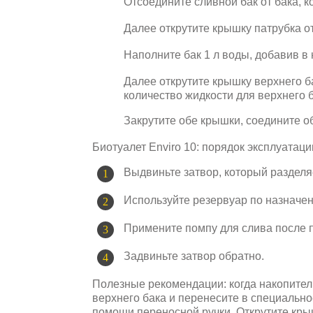
Отсоедините сливной бак от бака, 
Далее открутите крышку патрубка от
Наполните бак 1 л воды, добавив в
Далее открутите крышку верхнего б
количество жидкости для верхнего б
Закрутите обе крышки, соедините об
Биотуалет Enviro 10: порядок эксплуатаци
Выдвиньте затвор, который разделяе
Используйте резервуар по назначе
Примените помпу для слива после п
Задвиньте затвор обратно.
Полезные рекомендации: когда накопитель
верхнего бака и перенесите в специально
помощи переносной ручки. Открутите крыш