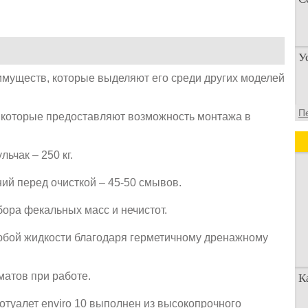
П
У
п
о
еимуществ, которые выделяют его среди других моделей
У
П
 которые предоставляют возможность монтажа в
а
д
ьчак – 250 кг.
ий перед очисткой – 45-50 смывов.
ора фекальных масс и нечистот.
бой жидкости благодаря герметичному дренажному
матов при работе.
К
иотуалет enviro 10 выполнен из высокопрочного