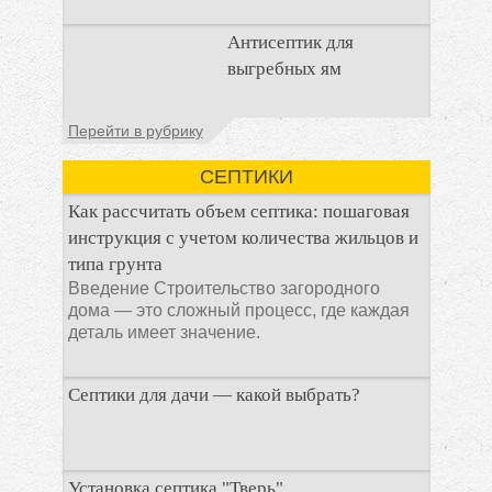
Очистка
Антисептик для
канализационного
выгребных ям
стока или выгребной
ямой всегда являлась
не самым приятным
Общие сведения об
Перейти в рубрику
аспектом
антисептиках
Антисептик для
СЕПТИКИ
выгребных ям – это
специальные
Как рассчитать объем септика: пошаговая
препараты, которые
инструкция с учетом количества жильцов и
типа грунта
Введение Строительство загородного
дома — это сложный процесс, где каждая
деталь имеет значение.
Септики для дачи — какой выбрать?
При строительстве дачи одной из
Установка септика "Тверь"