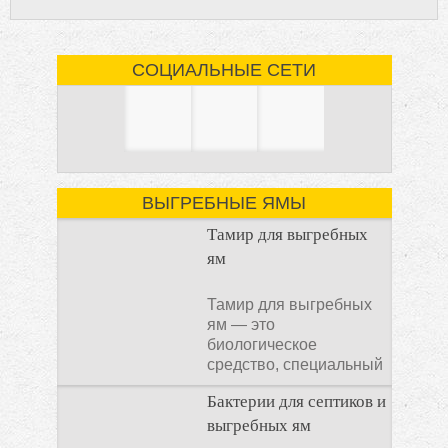
СОЦИАЛЬНЫЕ СЕТИ
ВЫГРЕБНЫЕ ЯМЫ
Тамир для выгребных
ям
Тамир для выгребных
ям — это
биологическое
средство, специальный
концентрат, который
Бактерии для септиков и
используется
выгребных ям