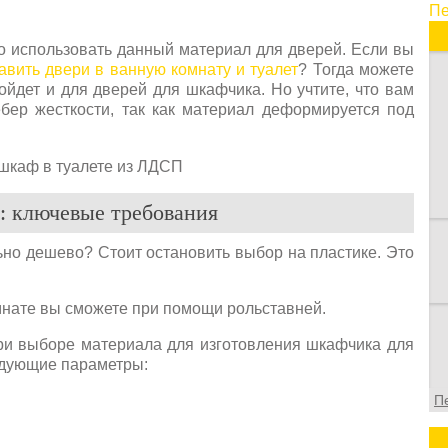
Пе
п
и
го использовать данный материал для дверей. Если вы
в
авить двери в ванную комнату и туалет
? Тогда можете
в
йдет и для дверей для шкафчика. Но учтите, что вам
о
бер жесткости, так как материал деформируется под
ф
: ключевые требования
ьно дешево? Стоит остановить выбор на пластике. Это
мнате вы сможете при помощи рольставней.
при выборе материала для изготовления шкафчика для
едующие параметры:
П