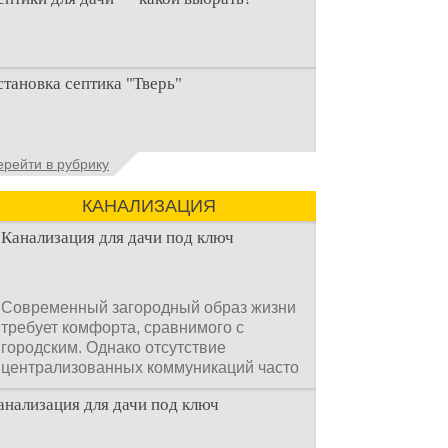
ри строительстве дачи одной из
становка септика "Тверь"
ервоочередных задач становится
рганизация автономной канализации
становка септика Тверь - важнейший
ерейти в рубрику
спект утилизации сточных вод в частных
омах и на загородных
КАНАЛИЗАЦИЯ
Канализация для дачи под ключ
Современный загородный образ жизни
требует комфорта, сравнимого с
городским. Однако отсутствие
централизованных коммуникаций часто
становится главным препятствием.
анализация для дачи под ключ
Многие владельцы ошибочно полагают,
что установка очистных сооружений —
это сложный и длительный процесс,