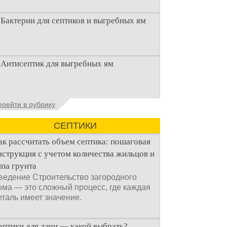
Бактерии для септиков и выгребных ям
Очистка канализационного стока или
Антисептик для выгребных ям
выгребной ямой всегда являлась не
самым приятным аспектом
Общие сведения об антисептиках
ерейти в рубрику
Антисептик для выгребных ям – это
специальные препараты, которые
СЕПТИКИ
ак рассчитать объем септика: пошаговая
нструкция с учетом количества жильцов и
ипа грунта
ведение Строительство загородного
ома — это сложный процесс, где каждая
еталь имеет значение.
ептики для дачи — какой выбрать?