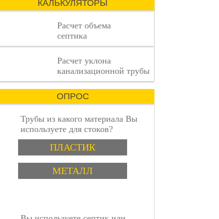
КАЛЬКУЛЯТОРЫ
сложный
процесс,
Расчет объема
где
септика
каждая
деталь
имеет
пошаговая инструкция
Расчет уклона
значение.
канализационной трубы
ОПРОС
Трубы из какого материала Вы
используете для стоков?
Варианты
ПЛАСТИК
МЕТАЛЛ
Вы используете септик или