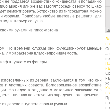
н не поддается воздействию конденсата и попаданию
либо авария или же вас затопят соседи сверху, то шкаф
будет ремонтировать. Устройство из гипсокартона можно
С
 и узорами. Подобрать любые цветовые решения, для
т
 под интерьер санузла.
г
ц
П
с
в
Эл
у
на
с
сом. По времени службы они функционируют меньше
Се
т
она. Им характерна влагонепроницаемость.
эл
о
во
Н
На
т
на
о
Ср
з
на
п
зготовленных из дерева, заключается в том, что они
хо
к
ов и чистящих средств. Долговременное воздействие
Ка
н
кции. Но недостаток данного материала заключается в
на
К
ддается гниению по истечению определенного времени.
Пр
п
вр
з
по
п