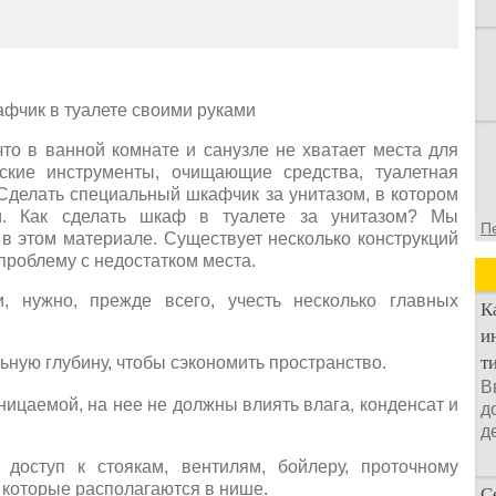
что в ванной комнате и санузле не хватает места для
еские инструменты, очищающие средства, туалетная
 Сделать специальный шкафчик за унитазом, в котором
и. Как сделать шкаф в туалете за унитазом? Мы
П
в этом материале. Существует несколько конструкций
проблему с недостатком места.
 нужно, прежде всего, учесть несколько главных
К
и
т
ную глубину, чтобы сэкономить пространство.
В
ицаемой, на нее не должны влиять влага, конденсат и
д
д
 доступ к стоякам, вентилям, бойлеру, проточному
 которые располагаются в нише.
С