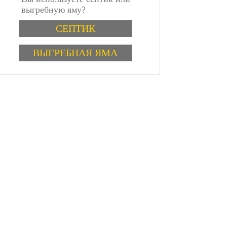
выгребную яму?
Варианты
СЕПТИК
ВЫГРЕБНАЯ ЯМА