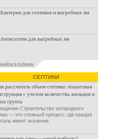
Бактерии для септиков и выгребных ям
Очистка канализационного стока или
Антисептик для выгребных ям
выгребной ямой всегда являлась не
самым приятным аспектом
Общие сведения об антисептиках
ерейти в рубрику
Антисептик для выгребных ям – это
специальные препараты, которые
СЕПТИКИ
ак рассчитать объем септика: пошаговая
нструкция с учетом количества жильцов и
ипа грунта
ведение Строительство загородного
ома — это сложный процесс, где каждая
еталь имеет значение.
ептики для дачи — какой выбрать?