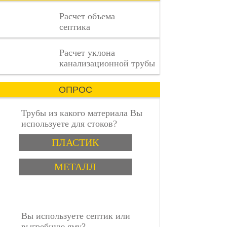
процесс,
Расчет объема
где
септика
каждая
деталь
имеет
пошаговая инструкция
Расчет уклона
значение.
канализационной трубы
ОПРОС
Трубы из какого материала Вы
используете для стоков?
Варианты
ПЛАСТИК
МЕТАЛЛ
Вы используете септик или
выгребную яму?