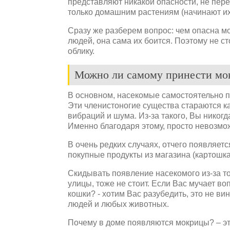
представляют никакой опасности, не пер
только домашним растениям (начинают их 
Сразу же разберем вопрос: чем опасна мо
людей, она сама их боится. Поэтому не ст
облику.
Можно ли самому принести мок
В основном, насекомые самостоятельно п
Эти членистоногие существа стараются ка
вибраций и шума. Из-за такого, Вы никогд
Именно благодаря этому, просто невозмо
В очень редких случаях, отчего появляет
покупные продукты из магазина (картошка
Скидывать появление насекомого из-за то
улицы, тоже не стоит. Если Вас мучает во
кошки? - хотим Вас разубедить, это не ви
людей и любых животных.
Почему в доме появляются мокрицы? – это