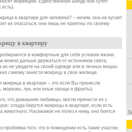
еносят инфекцию. Единственную шкоду они сулят
п
есть).
и
в
крица в квартире для человека? – ничем, она не кусает
в
оит их опасаться, они лишь не приятны по своему
о
ф
рицу в квартиру
робираются в комфортные для себя условия жизни.
к можно дальше держаться от источников света,
а их не увидите на своей одежде или в личных вещах.
жно самому занести мокрицу в свое жилище.
ся мокрица в квартире – это если Вы принесли
, морковь, лук, или иные овощи и фрукты).
го, что домашние любимцы, могли принести их с
прос: откуда берутся мокрицы в квартире, если есть
на животного. Насекомое не полез к нему, оно боится
П
 проблема того, что в помещении есть такие участки,