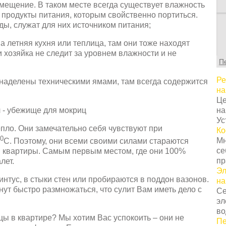
мещение. В таком месте всегда существует влажность
я продукты питания, которым свойственно портиться.
С
ы, служат для них источником питания;
т
а летняя кухня или теплица, там они тоже находят
г
 хозяйка не следит за уровнем влажности и не
ц
П
с
в
Ре
 наделены техническими ямами, там всегда содержится
у
на
с
Це
т
на
о
Ус
Н
пло. Они замечательно себя чувствуют при
Ко
т
0
Мн
С. Поэтому, они всеми своими силами стараются
о
се
ли квартиры. Самым первым местом, где они 100%
з
пр
лет.
п
Эл
к
интус, в стыки стен или пробираются в поддон вазонов.
на
н
ут быстро размножаться, что сулит Вам иметь дело с
Се
К
эл
п
во
з
ы в квартире? Мы хотим Вас успокоить – они не
Пе
п