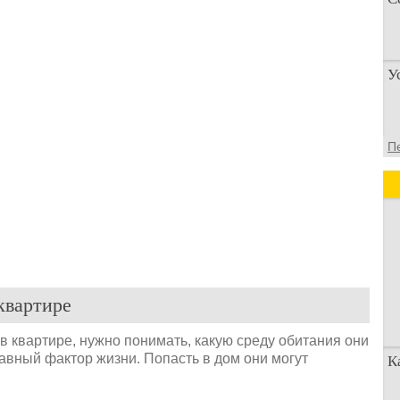
П
У
п
о
У
П
а
д
квартире
в квартире, нужно понимать, какую среду обитания они
лавный фактор жизни. Попасть в дом они могут
К