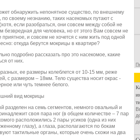
может обнаружить непонятное существо, по внешнему
, по своему незнанию, таких насекомых путают с
хотя, если разобраться, они совсем между собой не
ем безвредная для человека, но от этого Вам совсем не
е приятное, и совсем не хочется с ним жить под одной
есно: откуда берутся мокрицы в квартире?
ьно подробно рассказать про это насекомое, какие
ся от них.
П
разных, ее размеры колеблется от 10-15 мм, реже
й, с размером – 18мм. Тело существа носит окрас -
ерное или чуть темнее белого.
К
и
т
ый разделен на семь сегментов, немного овальный и
В
ринадлежит своя пара ног (в общем количестве – 7 пар
д
секомого расположились 2 пары усиков (одна из них
д
женному глазу), а глаза, располагаются по бокам
вуют тактильные органы, которые очень схожи на два
С