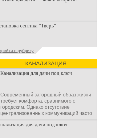
ри строительстве дачи одной из
становка септика "Тверь"
ервоочередных задач становится
рганизация автономной канализации
становка септика Тверь - важнейший
ерейти в рубрику
спект утилизации сточных вод в частных
омах и на загородных
КАНАЛИЗАЦИЯ
Канализация для дачи под ключ
Современный загородный образ жизни
требует комфорта, сравнимого с
городским. Однако отсутствие
централизованных коммуникаций часто
становится главным препятствием.
анализация для дачи под ключ
Многие владельцы ошибочно полагают,
что установка очистных сооружений —
это сложный и длительный процесс,