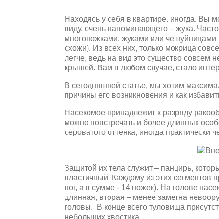
Находясь у себя в квартире, иногда, Вы 
виду, очень напоминающего – жука. Часто
многоножками, жуками или чешуйницами (
схожи). Из всех них, только мокрица совс
легче, ведь на вид это существо совсем н
крышей. Вам в любом случае, стало интер
В сегодняшней статье, мы хотим максимал
причины его возникновения и как избавить
Насекомое принадлежит к разряду ракооб
можно повстречать и более длинных особе
сероватого оттенка, иногда практически ч
Защитой их тела служит – панцирь, котор
пластичный. Каждому из этих сегментов п
ног, а в сумме - 14 ножек). На голове на
длинная, вторая – менее заметна невоору
головы. В конце всего туловища присутст
небольших хвостика.