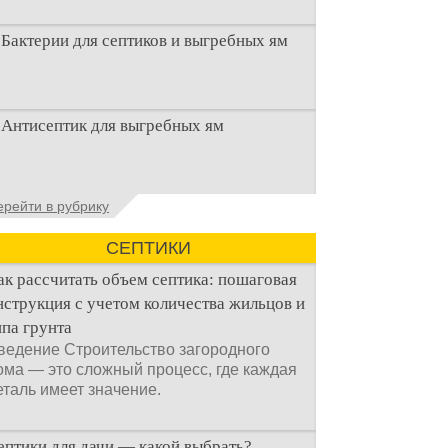
Бактерии для септиков и выгребных ям
Очистка канализационного стока или
Антисептик для выгребных ям
выгребной ямой всегда являлась не
самым приятным аспектом
Общие сведения об антисептиках
ерейти в рубрику
Антисептик для выгребных ям – это
специальные препараты, которые
СЕПТИКИ
ак рассчитать объем септика: пошаговая
нструкция с учетом количества жильцов и
ипа грунта
ведение Строительство загородного
ома — это сложный процесс, где каждая
еталь имеет значение.
ептики для дачи — какой выбрать?