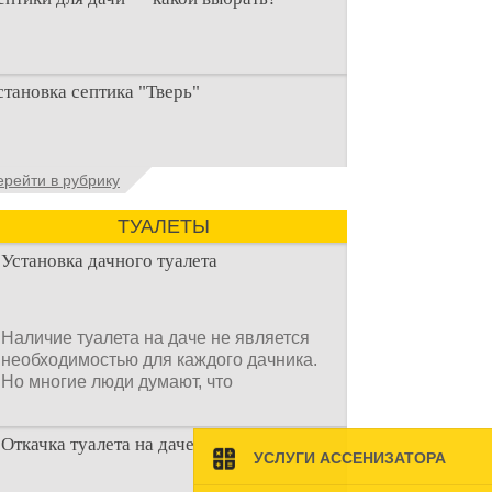
ри строительстве дачи одной из
становка септика "Тверь"
ервоочередных задач становится
рганизация автономной канализации
становка септика Тверь - важнейший
ерейти в рубрику
спект утилизации сточных вод в частных
омах и на загородных
ТУАЛЕТЫ
Установка дачного туалета
Наличие туалета на даче не является
необходимостью для каждого дачника.
Но многие люди думают, что
Откачка туалета на даче
УСЛУГИ АССЕНИЗАТОРА