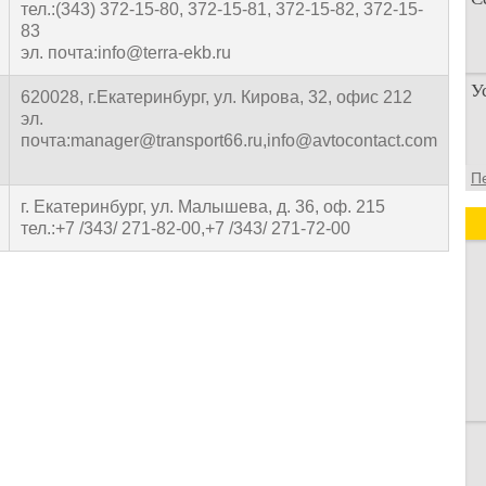
тел.:(343) 372-15-80, 372-15-81, 372-15-82, 372-15-
83
эл. почта:info@terra-ekb.ru
П
У
п
620028, г.Екатеринбург, ул. Кирова, 32, офис 212
о
эл.
почта:manager@transport66.ru,info@avtocontact.com
У
П
а
г. Екатеринбург, ул. Малышева, д. 36, оф. 215
д
тел.:+7 /343/ 271-82-00,+7 /343/ 271-72-00