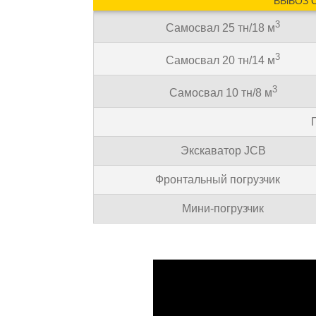
ВЫВОЗ 
3
Самосвал 25 тн/18 м
3
Самосвал 20 тн/14 м
3
Самосвал 10 тн/8 м
Экскаватор JCB
Фронтальный погрузчик
Мини-погрузчик