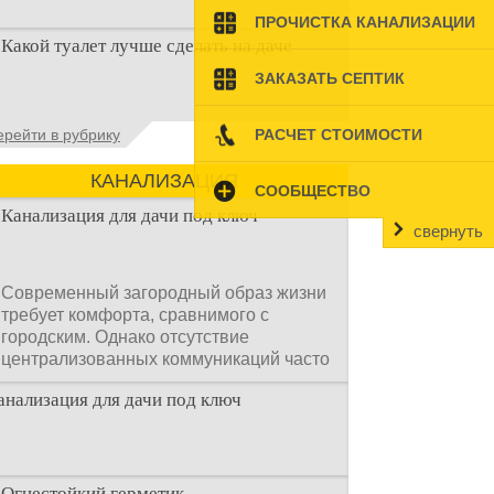
ПРОЧИСТКА КАНАЛИЗАЦИИ
Туалет на даче – это первая постройка,
Какой туалет лучше сделать на даче
которая изначально строится на дачном
участке. Она может
ЗАКАЗАТЬ СЕПТИК
Когда люди долгое время прибывают на
ерейти в рубрику
РАСЧЕТ СТОИМОСТИ
дачном участке, то им приходится
подстраивать все условия
КАНАЛИЗАЦИЯ
СООБЩЕСТВО
Канализация для дачи под ключ
свернуть
Современный загородный образ жизни
требует комфорта, сравнимого с
городским. Однако отсутствие
централизованных коммуникаций часто
становится главным препятствием.
анализация для дачи под ключ
Многие владельцы ошибочно полагают,
что установка очистных сооружений —
это сложный и длительный процесс,
требующий месяцев проектирования и
огромных вложений.
Огнестойкий герметик