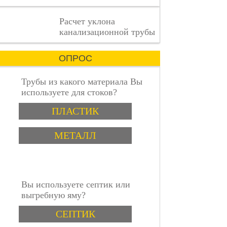
деталь
имеет
пошаговая инструкция
Расчет уклона
значение.
канализационной трубы
ОПРОС
Трубы из какого материала Вы
используете для стоков?
Варианты
ПЛАСТИК
МЕТАЛЛ
Вы используете септик или
выгребную яму?
Варианты
СЕПТИК