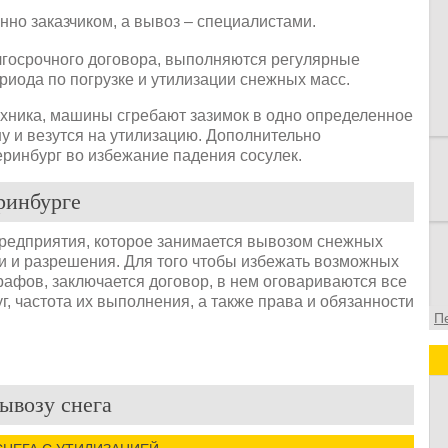
в
нно заказчиком, а вывоз – специалистами.
в
о
лгосрочного договора, выполняются регулярные
ф
риода по погрузке и утилизации снежных масс.
ехника, машины сгребают зазимок в одно определенное
у и везутся на утилизацию. Дополнительно
еринбург во избежание падения сосулек.
еринбурге
 предприятия, которое занимается вывозом снежных
 и разрешения. Для того чтобы избежать возможных
афов, заключается договор, в нем оговариваются все
г, частота их выполнения, а также права и обязанности
П
ывозу снега