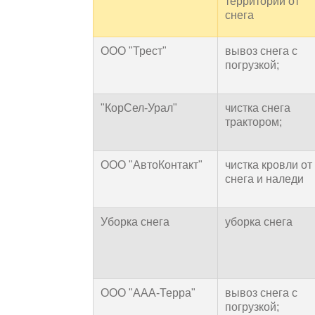
территории от
снега
ООО "Трест"
вывоз снега с
погрузкой;
"КорСел-Урал"
чистка снега
трактором;
ООО "АвтоКонтакт"
чистка кровли от
снега и наледи
Уборка снега
уборка снега
ООО "ААА-Терра"
вывоз снега с
погрузкой;