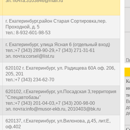
эл. почта:3103846@mail.ru
г. Екатеринбург,район Старая Сортировка,пер.
Проходной, д. 5
тел.: 8-932-601-98-53
г. Екатеринбург, улица Ясная 6 (отдельный вход)
тел.:+7 (343) 289-90-29,+7 (343) 271-31-61
эл. почта:corsel@list.ru
П
620102 г. Екатеринбург, ул. Радищева 60А оф. 206,
205, 201
тел.:+7 (343) 234-62-70
К
и
620102, г.Екатеринбург, ул.Посадская 3,территория
т
"Спецавтобазы"
В
тел.:+7 (343) 201-04-03,+7 (343) 200-98-00
д
эл. почта:info@musor-ekb.ru, 2010403@bk.ru
д
620137, г.Екатеринбург, ул.Вилонова, д.45, лит.Е,
оф.402
С