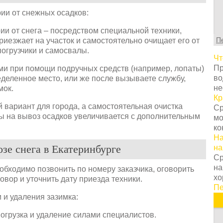
С
т
ии от снежных осадков:
г
и от снега – посредством специальной техники,
ц
П
риезжает на участок и самостоятельно очищает его от
с
погрузчики и самосвалы.
в
Чт
у
Пр
ми при помощи подручных средств (например, лопаты)
с
во
деленное место, или же после вызываете службу,
т
не
мок.
о
Кр
Н
 вариант для города, а самостоятельная очистка
Ср
т
ны на вывоз осадков увеличивается с дополнительным
мо
о
ко
з
На
п
озе снега в Екатеринбурге
на
к
Ср
н
на
еобходимо позвонить по номеру заказчика, оговорить
К
хо
овор и уточнить дату приезда техники.
п
Пе
з
 и удаления зазимка:
п
п
погрузка и удаление силами специалистов.
и